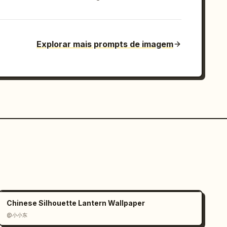
Explorar mais prompts de imagem
Chinese Silhouette Lantern Wallpaper
@小小东