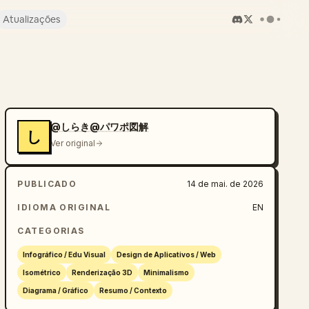
Atualizações
@しらき@パワポ図解
し
Ver original
PUBLICADO
14 de mai. de 2026
IDIOMA ORIGINAL
EN
CATEGORIAS
Infográfico / Edu Visual
Design de Aplicativos / Web
Isométrico
Renderização 3D
Minimalismo
Diagrama / Gráfico
Resumo / Contexto