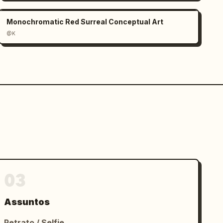
Monochromatic Red Surreal Conceptual Art
@K
03
Assuntos
Retrato / Selfie