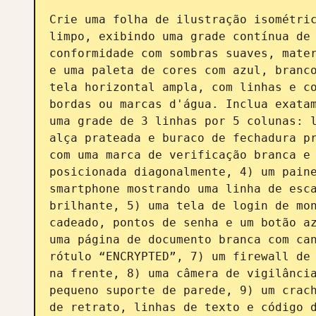
Crie uma folha de ilustração isométric
limpo, exibindo uma grade contínua de 
conformidade com sombras suaves, mater
e uma paleta de cores com azul, branco
tela horizontal ampla, com linhas e co
bordas ou marcas d'água. Inclua exatam
uma grade de 3 linhas por 5 colunas: l
alça prateada e buraco de fechadura pr
com uma marca de verificação branca e 
posicionada diagonalmente, 4) um paine
smartphone mostrando uma linha de esca
brilhante, 5) uma tela de login de mon
cadeado, pontos de senha e um botão az
uma página de documento branca com can
rótulo “ENCRYPTED”, 7) um firewall de 
na frente, 8) uma câmera de vigilância
pequeno suporte de parede, 9) um crach
de retrato, linhas de texto e código d