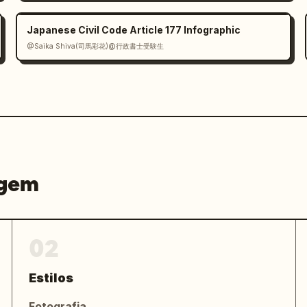
Japanese Civil Code Article 177 Infographic
@Saika Shiva(司馬彩花)@行政書士受験生
agem
02
Estilos
Fotografia