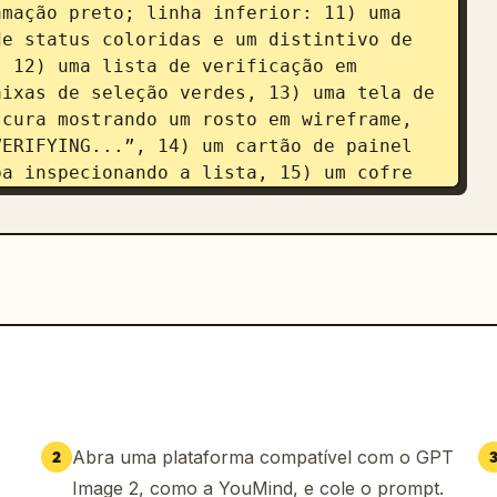
mação preto; linha inferior: 11) uma 
e status coloridas e um distintivo de 
 12) uma lista de verificação em 
ixas de seleção verdes, 13) uma tela de 
cura mostrando um rosto em wireframe, 
ERIFYING...”, 14) um cartão de painel 
a inspecionando a lista, 15) um cofre 
ao lado de um documento de política 
nzas e marca de verificação verde. 
em perspectiva isométrica, escala de 
g de SaaS/segurança polido, bordas 
 de contato sutis. O texto deve ser 
cado. Personalização de tema: 
ção de cor primária: 
deep blue
; 
Abra uma plataforma compatível com o GPT
2
Image 2, como a YouMind, e cole o prompt.