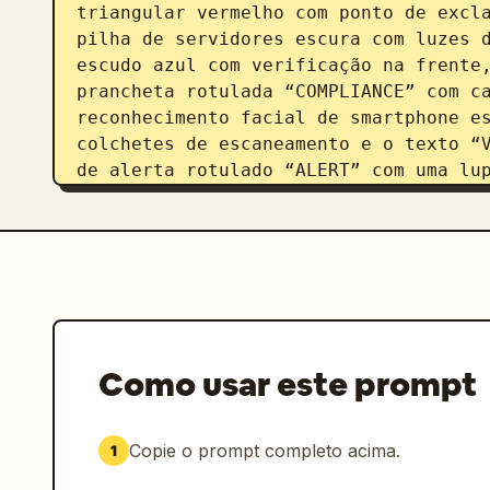
triangular vermelho com ponto de excla
pilha de servidores escura com luzes d
escudo azul com verificação na frente,
prancheta rotulada “COMPLIANCE” com ca
reconhecimento facial de smartphone es
colchetes de escaneamento e o texto “V
de alerta rotulado “ALERT” com uma lup
cinza com disco de combinação redondo 
branco rotulado “POLICY” com linhas ci
Mantenha todos os ícones consistentes 
objeto em miniatura, estilo de brandin
nítidas, oclusão de ambiente e sombras
mínimo e legível apenas onde especifi
security and compliance
; personaliza
Como usar este prompt
personalização de fundo: 
light gray
.
Copie o prompt completo acima.
1