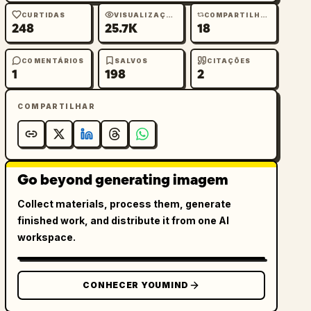
CURTIDAS
VISUALIZAÇÕES
COMPARTILHAMENTOS
248
25.7K
18
COMENTÁRIOS
SALVOS
CITAÇÕES
1
198
2
COMPARTILHAR
Go beyond generating imagem
Collect materials, process them, generate
finished work, and distribute it from one AI
workspace.
CONHECER YOUMIND