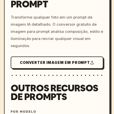
PROMPT
/imagine prompt: cinemati
c, cyberpunk sunset, neon
colors, 8k --v 6.0
Transforme qualquer foto em um prompt de
imagem IA detalhado. O conversor gratuito de
imagem para prompt analisa composição, estilo e
iluminação para recriar qualquer visual em
segundos.
CONVERTER IMAGEM EM PROMPT
OUTROS RECURSOS
DE PROMPTS
POR MODELO