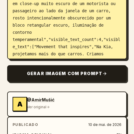
em close-up muito escuro de um motorista ou 
passageiro ao lado da janela de um carro, 
rosto intencionalmente obscurecido por um 
bloco retangular escuro, iluminação de 
contorno 
temperamental","visible_text_count":4,"visibl
e_text":["Movement that inspires","Na Kia, 
projetamos mais do que carros. Criamos 
experiências que movem você.","KIA","Movement 
that inspires"],"composition":"manchete 
GERAR IMAGEM COM PROMPT
grande empilhada no canto inferior esquerdo, 
linha horizontal curta abaixo da manchete, 
corpo do texto abaixo, logotipo da marca e 
slogan ancorados no canto inferior 
@AmirMušić
A
esquerdo"},{"position":"terço 
Ver original
central","purpose":"painel principal de 
lançamento do veículo","background":"vista 
PUBLICADO
10 de mai. de 2026
frontal de três quartos de um SUV compacto em 
grafite escuro estacionado em pavimento 