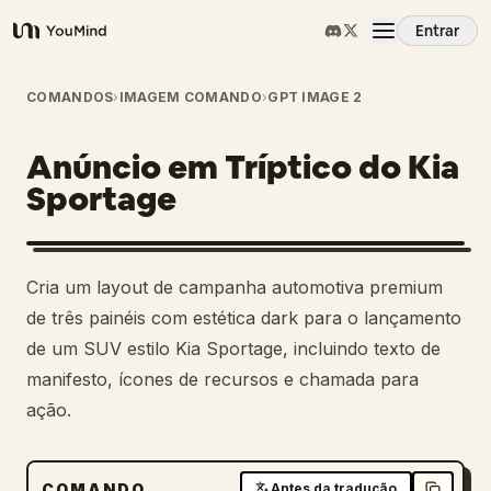
Entrar
YouMind
Visão Geral
COMANDOS
›
IMAGEM COMANDO
›
GPT IMAGE 2
Anúncio em Tríptico do Kia
Casos de Uso
Sportage
Habilidades
Cria um layout de campanha automotiva premium
Prompts
de três painéis com estética dark para o lançamento
de um SUV estilo Kia Sportage, incluindo texto de
manifesto, ícones de recursos e chamada para
Preços
ação.
Baixar
COMANDO
Antes da tradução