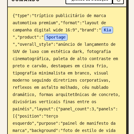
Blog
{"type":"tríptico publicitário de marca 
automotiva premium","format":"layout de 
Atualizações
campanha digital wide 16:9","brand":"
Kia
","product":"
Sportage
","overall_style":"anúncio de lançamento de 
SUV de luxo com estética dark, fotografia 
cinematográfica, paleta de alto contraste em 
preto e carvão, destaques em cinza frio, 
tipografia minimalista em branco, visual 
moderno seguindo diretrizes corporativas, 
reflexos em asfalto molhado, céu nublado 
dramático, formas arquitetônicas de concreto, 
divisórias verticais finas entre os 
painéis","layout":{"panel_count":3,"panels":
[{"position":"terço 
esquerdo","purpose":"painel de manifesto da 
marca","background":"foto de estilo de vida 