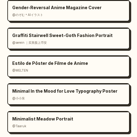
O novo Sportage
","right_headline":"
Gender-Reversal Anime Magazine Cover
Projetado para o que vem a seguir.
@のぞむ＊AIイラスト
"},"rendering":"fotografia automotiva 
comercial fotorrealista combinada com design 
Graffiti Stairwell Sweet-Goth Fashion Portrait
gráfico polido, detalhes nítidos, qualidade 
de folheto premium, sem painéis extras, sem 
@serein ｜买美股上币安
erros de digitação, sem poluição visual"}
Estilo de Pôster de Filme de Anime
@MELTEN
Minimal In the Mood for Love Typography Poster
@小小东
Minimalist Meadow Portrait
@Taaruk