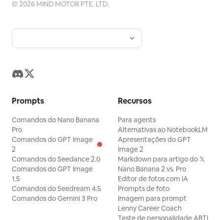
©
2026
MIND MOTOR PTE. LTD.
Prompts
Recursos
Comandos do Nano Banana
Para agents
Pro
Alternativas ao NotebookLM
Comandos do GPT Image
Apresentações do GPT
2
Image 2
Comandos do Seedance 2.0
Markdown para artigo do 𝕏
Comandos do GPT Image
Nano Banana 2 vs. Pro
1.5
Editor de fotos com IA
Comandos do Seedream 4.5
Prompts de foto
Comandos do Gemini 3 Pro
Imagem para prompt
Lenny Career Coach
Teste de personalidade ABTI