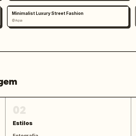
Minimalist Luxury Street Fashion
anternas.

@Aqsa
agem


02
ial de moda chinesa de luxo.
Estilos
Fotografia