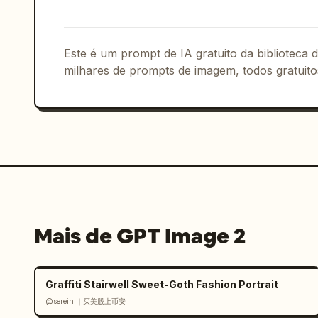
- enquadramento editorial onírico

- profundidade atmosférica luxuosa

- equilíbrio de composição cinematográ
Este é um prompt de IA gratuito da biblioteca
milhares de prompts de imagem, todos gratuito
jardim com lanternas
 chinês antigo d
brilho quente de lanternas,

atmosfera de névoa suave,

pétalas flutuantes,

silhuetas de arquitetura tradicional,

e desfoque de profundidade cinematográ
PALETA DE CORES:

Mais de GPT Image 2
Dourado-champanhe,

marfim suave,

âmbar quente,

Graffiti Stairwell Sweet-Goth Fashion Portrait
bege creme,

@serein ｜买美股上币安
tons de sombra profundos.
