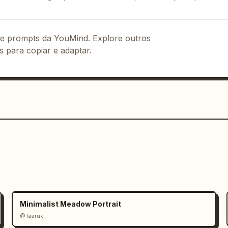
fica

 de prompts da YouMind. Explore outros
s para copiar e adaptar.
e luxo com:

fico onírico.

Minimalist Meadow Portrait
@Taaruk