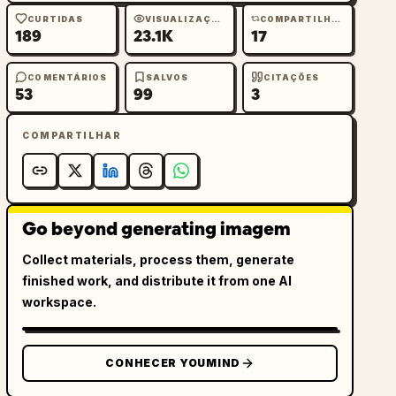
CURTIDAS
VISUALIZAÇÕES
COMPARTILHAMENTOS
189
23.1K
17
COMENTÁRIOS
SALVOS
CITAÇÕES
53
99
3
COMPARTILHAR
Go beyond generating imagem
Collect materials, process them, generate
finished work, and distribute it from one AI
workspace.
CONHECER YOUMIND