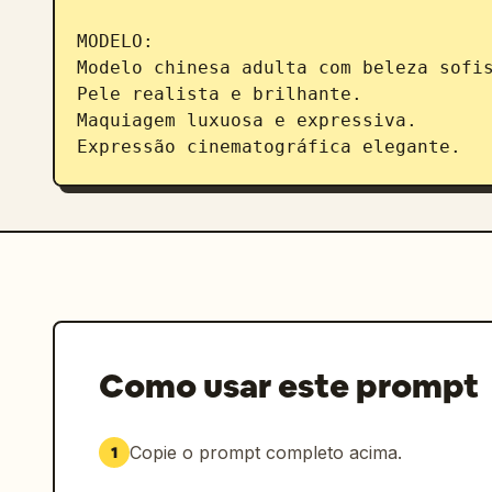
MODELO:

Modelo chinesa adulta com beleza sofis
Pele realista e brilhante.

Maquiagem luxuosa e expressiva.

Expressão cinematográfica elegante.

Dourado-champanhe
Hanfu de cetim
 c
dobras profundas de seda,

bordados de luxo,

tecido reflexivo suave,

movimento fluido das mangas,

e estilo elegante e ajustado.

Como usar este prompt
ESTRUTURA VISUAL:

- composição cinematográfica reclinada
Copie o prompt completo acima.
1
- close-up de beleza brilhante

- dobras elegantes de seda
