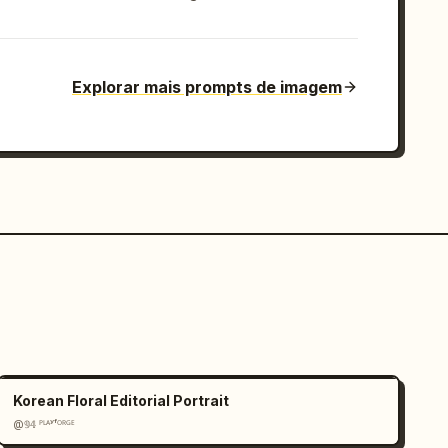
Explorar mais prompts de imagem
Korean Floral Editorial Portrait
@𝟡𝟜 ᴾᴸᴬʸᶠᴼᴿᴳᴱ