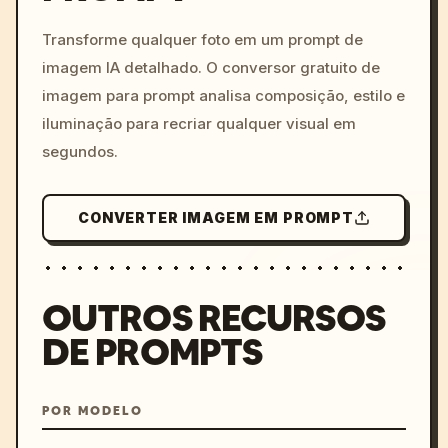
c, cyberpunk sunset, neon
colors, 8k --v 6.0
Transforme qualquer foto em um prompt de
imagem IA detalhado. O conversor gratuito de
imagem para prompt analisa composição, estilo e
iluminação para recriar qualquer visual em
segundos.
CONVERTER IMAGEM EM PROMPT
OUTROS RECURSOS
DE PROMPTS
POR MODELO