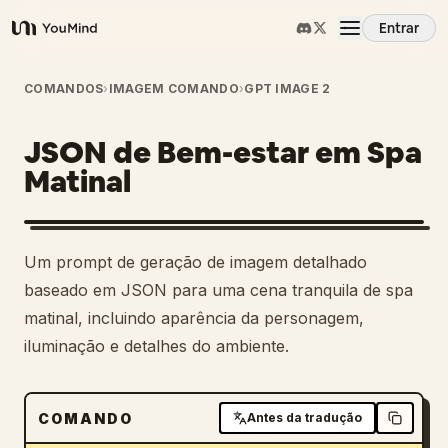
Entrar
YouMind
Visão Geral
COMANDOS
›
IMAGEM COMANDO
›
GPT IMAGE 2
JSON de Bem-estar em Spa
Casos de Uso
Matinal
Habilidades
Um prompt de geração de imagem detalhado
Prompts
baseado em JSON para uma cena tranquila de spa
matinal, incluindo aparência da personagem,
iluminação e detalhes do ambiente.
Preços
Baixar
COMANDO
Antes da tradução