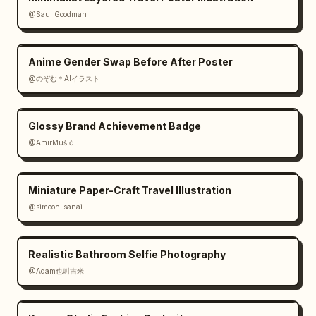
@Saul Goodman
Anime Gender Swap Before After Poster
@のぞむ＊AIイラスト
Glossy Brand Achievement Badge
@AmirMušić
Miniature Paper-Craft Travel Illustration
@simeon-sanai
Realistic Bathroom Selfie Photography
@Adam也叫吉米