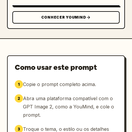
quentes"

    },

    "camera": {

CONHECER YOUMIND
      "style": "fotografia de estilo de 
vida",

      "angle": "plano médio",

      "focus": "foco nítido no objeto com 
fundo suavemente desfocado",

      "quality": "alta resolução, 
Como usar este prompt
fotorrealista"

    },

    "aesthetic": {

Copie o prompt completo acima.
1
      "theme": "autocuidado, bem-estar, 
rotina matinal",

Abra uma plataforma compatível com o
2
      "color_palette": "brancos suaves, tons 
GPT Image 2, como a YouMind, e cole o
neutros quentes, verdes terrosos",

prompt.
      "vibe": "limpo, tranquilo, luxuosamente 
natural"

Troque o tema, o estilo ou os detalhes
3
    }
