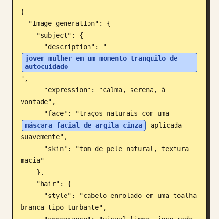
{

Blog
  "image_generation": {

    "subject": {

Atualizações
      "description": "
jovem mulher em um momento tranquilo de 
autocuidado
",

      "expression": "calma, serena, à 
vontade",

      "face": "traços naturais com uma 
máscara facial de argila cinza
 aplicada 
suavemente",

      "skin": "tom de pele natural, textura 
macia"

    },

    "hair": {

      "style": "cabelo enrolado em uma toalha 
branca tipo turbante",
