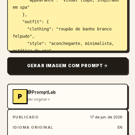
      "appearance": "visual limpo, inspirado 
em spa"

    },

    "outfit": {

      "clothing": "roupão de banho branco 
felpudo",

      "style": "aconchegante, minimalista, 
estética de spa",

      "accessories": "pequenas argolas 
douradas, colar de corrente dourada delicado"

GERAR IMAGEM COM PROMPT
    },

    "pose": {

      "hands": "uma mão segurando uma caneca 
@PromptLab
de cerâmica, a outra mão descansando 
P
Ver original
levemente contra a têmpora",

      "posture": "ereta, relaxada"

    },

PUBLICADO
17 de jun. de 2026
    "props": {

IDIOMA ORIGINAL
EN
      "mug": "