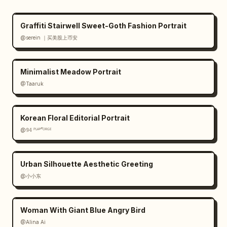
cartões sociais verticais com imagens de 
montanhas nevadas e etiquetas de logotipo 
Graffiti Stairwell Sweet-Goth Fashion Portrait
vermelho, com as manchetes “SUMMIT SUNDAYS”, 
@serein ｜买美股上币安
“PROTECT OUR PEAKS” e “EXPLORE. ENDURE. 
REPEAT.”

Minimalist Meadow Portrait
Tipografia: Use sans-serif em negrito para 
@Taaruk
legendas e texto de interface, o estilo 
autêntico do logotipo branco da marca e uma 
Korean Floral Editorial Portrait
serifa elegante em negrito para a linha de 
@𝟡𝟜 ᴾᴸᴬʸᶠᴼᴿᴳᴱ
campanha “Never Stop Exploring.”. Mantenha 
todo o texto nítido e legível.

Urban Silhouette Aesthetic Greeting
Estilo de imagem: Mockups de produtos 
@小小东
realistas e fotografia de estilo de vida 
misturados com elementos de sistema de 
logotipo vetorial; iluminação alpina 
Woman With Giant Blue Angry Bird
cinematográfica, fundos de montanhas nevadas, 
@Alina Ai