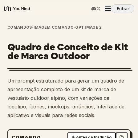
Entrar
YouMind
Visão Geral
COMANDOS
›
IMAGEM COMANDO
›
GPT IMAGE 2
Quadro de Conceito de Kit
Casos de Uso
de Marca Outdoor
Habilidades
Um prompt estruturado para gerar um quadro de
Prompts
apresentação completo de um kit de marca de
vestuário outdoor alpino, com variações de
logotipo, ícones, mockups, anúncios, interface de
Preços
aplicativo e visuais para redes sociais.
Baixar
COMANDO
Antes da tradução