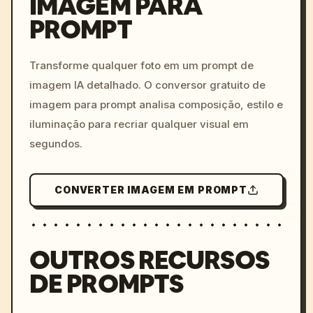
IMAGEM PARA
PROMPT
/imagine prompt: cinemati
c, cyberpunk sunset, neon
colors, 8k --v 6.0
Transforme qualquer foto em um prompt de
imagem IA detalhado. O conversor gratuito de
imagem para prompt analisa composição, estilo e
iluminação para recriar qualquer visual em
segundos.
CONVERTER IMAGEM EM PROMPT
OUTROS RECURSOS
DE PROMPTS