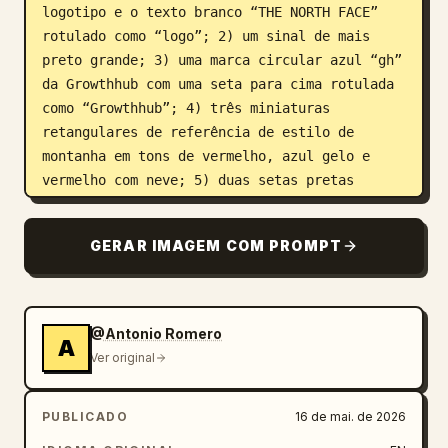
logotipo e o texto branco “THE NORTH FACE” 
rotulado como “logo”; 2) um sinal de mais 
preto grande; 3) uma marca circular azul “gh” 
da Growthhub com uma seta para cima rotulada 
como “Growthhub”; 4) três miniaturas 
retangulares de referência de estilo de 
montanha em tons de vermelho, azul gelo e 
vermelho com neve; 5) duas setas pretas 
curvas apontando para baixo em direção ao 
texto centralizado que diz “GPT Image 2”.

GERAR IMAGEM COM PROMPT
Layout principal: Abaixo da faixa de fluxo de 
trabalho, crie uma grade de 3 colunas com os 
blocos do kit de marca, com legendas 
@Antonio Romero
A
numeradas em letras pretas pequenas e 
Ver original
maiúsculas. Use uma paleta dominante de 
vermelho profundo
, branco, preto, cinza 
PUBLICADO
16 de mai. de 2026
neve e fotografia de montanha. A marca deve 
transmitir uma sensação premium, robusta, 