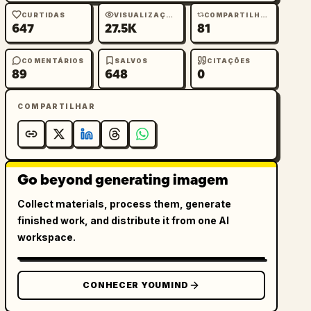
CURTIDAS
VISUALIZAÇÕES
COMPARTILHAMENTOS
647
27.5K
81
COMENTÁRIOS
SALVOS
CITAÇÕES
89
648
0
COMPARTILHAR
Go beyond generating imagem
Collect materials, process them, generate
finished work, and distribute it from one AI
workspace.
CONHECER YOUMIND