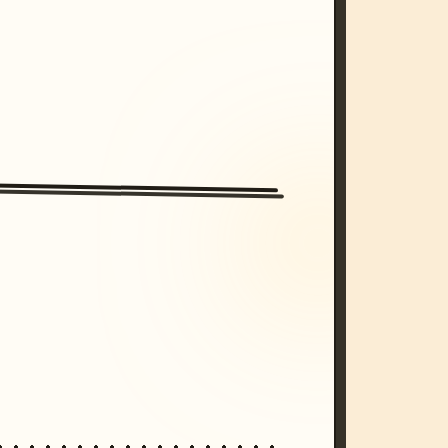
/imagine prompt: cinematic, cyberpunk s
unset, neon colors, 8k --v 6.0