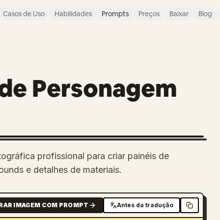
Casos de Uso
Habilidades
Prompts
Preços
Baixar
Blog
n de Personagem
áfica profissional para criar painéis de
unds e detalhes de materiais.
RAR IMAGEM COM PROMPT
Antes da tradução