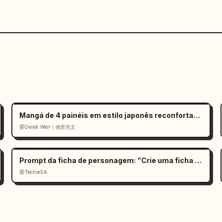
Mangá de 4 painéis em estilo japonês reconfortante
@Derek Wen｜德里克文
Prompt da ficha de personagem: “Crie uma ficha cinemat
@TechieSA