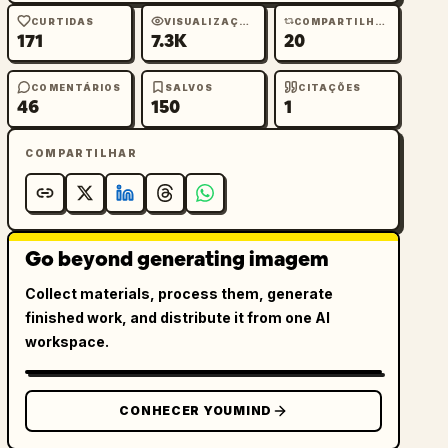
CURTIDAS
VISUALIZAÇÕES
COMPARTILHAMENTOS
171
7.3K
20
COMENTÁRIOS
SALVOS
CITAÇÕES
46
150
1
COMPARTILHAR
Go beyond generating imagem
Collect materials, process them, generate
finished work, and distribute it from one AI
workspace.
CONHECER YOUMIND