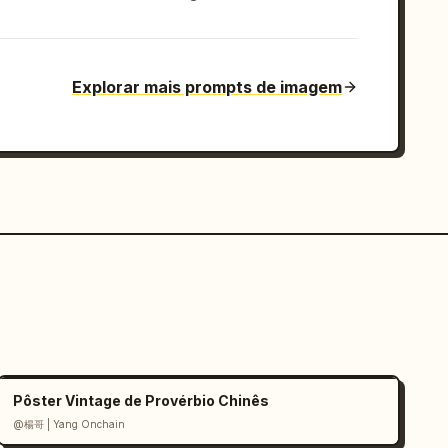
Explorar mais prompts de imagem
Pôster Vintage de Provérbio Chinês
@楊哥 | Yang Onchain