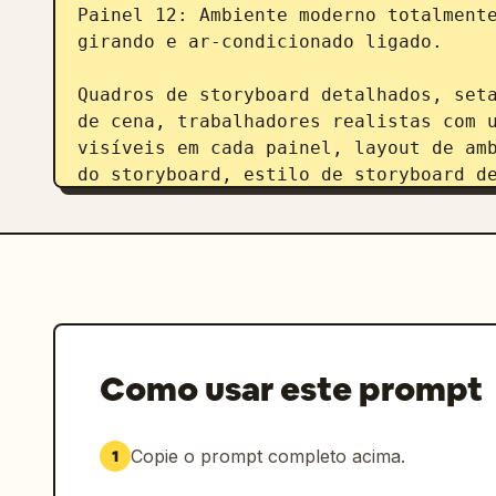
Painel 12: Ambiente moderno totalmente
girando e ar-condicionado ligado.

Quadros de storyboard detalhados, seta
de cena, trabalhadores realistas com u
visíveis em cada painel, layout de amb
do storyboard, estilo de storyboard de
preto e branco altamente detalhado mis
suave, folha de conceito de pré-produç
contendo todos os painéis do storyboa
Como usar este prompt
Copie o prompt completo acima.
1