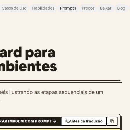
Casos de Uso
Habilidades
Prompts
Preços
Baixar
Blog
ard para
mbientes
néis ilustrando as etapas sequenciais de um
.
RAR IMAGEM COM PROMPT
Antes da tradução