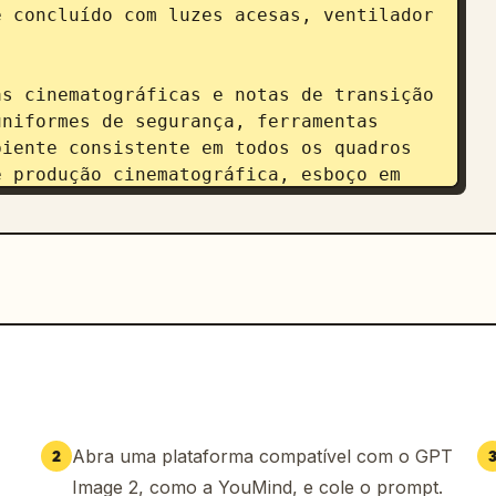
 concluído com luzes acesas, ventilador 
s cinematográficas e notas de transição 
niformes de segurança, ferramentas 
iente consistente em todos os quadros 
 produção cinematográfica, esboço em 
turado com sombreamento cinematográfico 
ão profissional, uma única imagem 
rd.
Abra uma plataforma compatível com o GPT
2
Image 2, como a YouMind, e cole o prompt.