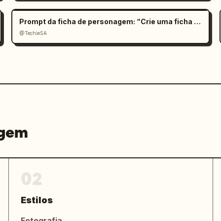
Prompt da ficha de personagem: “Crie uma ficha cinemat
@TechieSA
agem
02
Estilos
Fotografia