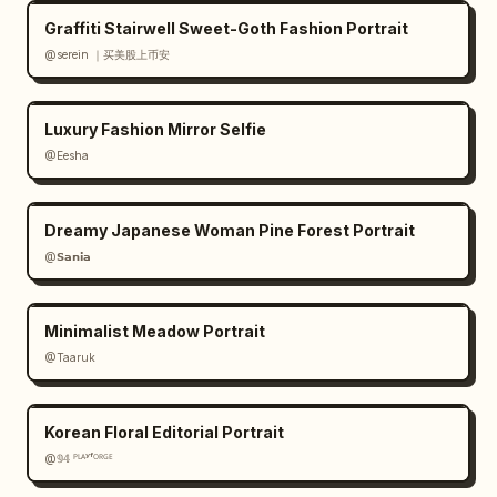
Graffiti Stairwell Sweet-Goth Fashion Portrait
@serein ｜买美股上币安
Luxury Fashion Mirror Selfie
@Eesha
Dreamy Japanese Woman Pine Forest Portrait
@𝗦𝗮𝗻𝗶𝗮
Minimalist Meadow Portrait
@Taaruk
Korean Floral Editorial Portrait
@𝟡𝟜 ᴾᴸᴬʸᶠᴼᴿᴳᴱ