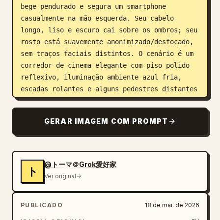
bege pendurado e segura um smartphone 
casualmente na mão esquerda. Seu cabelo 
longo, liso e escuro cai sobre os ombros; seu 
rosto está suavemente anonimizado/desfocado, 
sem traços faciais distintos. O cenário é um 
corredor de cinema elegante com piso polido 
reflexivo, iluminação ambiente azul fria, 
escadas rolantes e alguns pedestres distantes 
ao fundo. Na parede esquerda, inclua grandes 
pôsteres de filmes iluminados e uma placa 
GERAR IMAGEM COM PROMPT
preta de cinema com os dizeres “109 CINEMAS 
PREMIUM SHINJUKU”; um dos pôsteres exibe em 
destaque a data “4.25” em rosa. Use distorção 
de lente e profundidade de campo realistas, 
@トーマ＠Grok愛好家
ト
detalhes nítidos nas roupas e acessórios, 
Ver original
postura natural de caminhada, iluminação 
cinematográfica interna, reflexos no chão e 
PUBLICADO
18 de mai. de 2026
sem marca d'água.