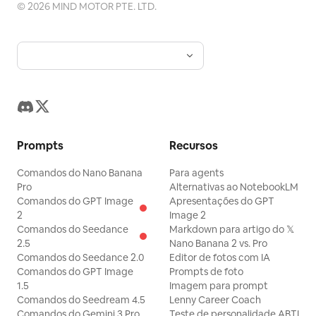
©
2026
MIND MOTOR PTE. LTD.
Prompts
Recursos
Comandos do Nano Banana
Para agents
Pro
Alternativas ao NotebookLM
Comandos do GPT Image
Apresentações do GPT
2
Image 2
Comandos do Seedance
Markdown para artigo do 𝕏
2.5
Nano Banana 2 vs. Pro
Comandos do Seedance 2.0
Editor de fotos com IA
Comandos do GPT Image
Prompts de foto
1.5
Imagem para prompt
Comandos do Seedream 4.5
Lenny Career Coach
Comandos do Gemini 3 Pro
Teste de personalidade ABTI