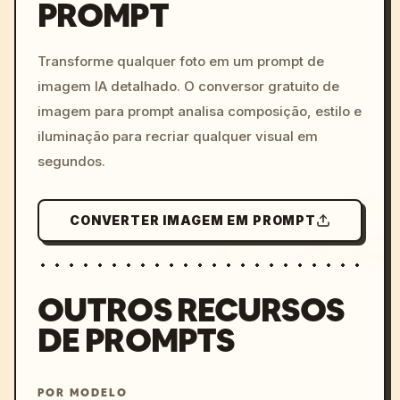
PROMPT
/imagine prompt: cinemati
c, cyberpunk sunset, neon
colors, 8k --v 6.0
Transforme qualquer foto em um prompt de
imagem IA detalhado. O conversor gratuito de
imagem para prompt analisa composição, estilo e
iluminação para recriar qualquer visual em
segundos.
CONVERTER IMAGEM EM PROMPT
OUTROS RECURSOS
DE PROMPTS
POR MODELO