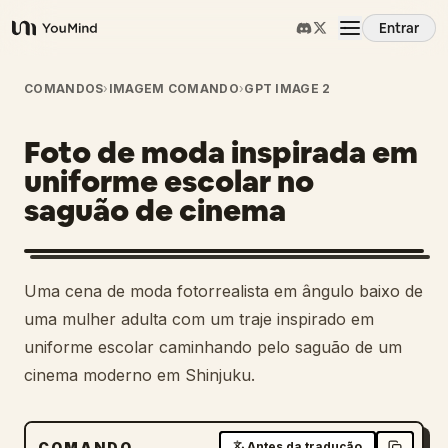
Entrar
YouMind
Visão Geral
COMANDOS
›
IMAGEM COMANDO
›
GPT IMAGE 2
Foto de moda inspirada em
Casos de Uso
uniforme escolar no
saguão de cinema
Habilidades
Prompts
Uma cena de moda fotorrealista em ângulo baixo de
uma mulher adulta com um traje inspirado em
Preços
uniforme escolar caminhando pelo saguão de um
cinema moderno em Shinjuku.
Baixar
COMANDO
Antes da tradução