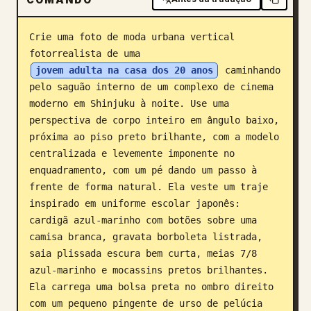
Blog
Crie uma foto de moda urbana vertical 
fotorrealista de uma 
Atualizações
jovem adulta na casa dos 20 anos
 caminhando 
pelo saguão interno de um complexo de cinema 
moderno em Shinjuku à noite. Use uma 
perspectiva de corpo inteiro em ângulo baixo, 
próxima ao piso preto brilhante, com a modelo 
centralizada e levemente imponente no 
enquadramento, com um pé dando um passo à 
frente de forma natural. Ela veste um traje 
inspirado em uniforme escolar japonês: 
cardigã azul-marinho com botões sobre uma 
camisa branca, gravata borboleta listrada, 
saia plissada escura bem curta, meias 7/8 
azul-marinho e mocassins pretos brilhantes. 
Ela carrega uma bolsa preta no ombro direito 
com um pequeno pingente de urso de pelúcia 