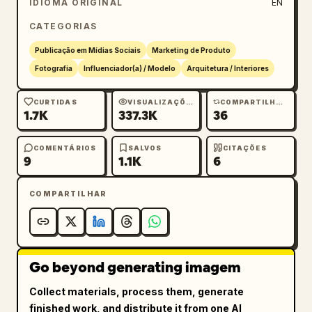
IDIOMA ORIGINAL
EN
CATEGORIAS
Publicação em Mídias Sociais
Marketing de Produto
Fotografia
Influenciador(a) / Modelo
Arquitetura / Interiores
CURTIDAS
VISUALIZAÇÕES
COMPARTILHAMENTOS
1.7K
337.3K
36
COMENTÁRIOS
SALVOS
CITAÇÕES
9
1.1K
6
COMPARTILHAR
Go beyond generating imagem
Collect materials, process them, generate
finished work, and distribute it from one AI