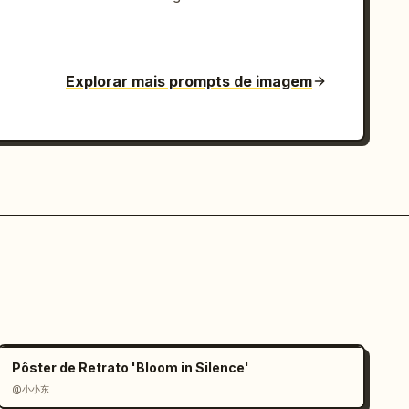
Explorar mais prompts de imagem
Pôster de Retrato 'Bloom in Silence'
@小小东