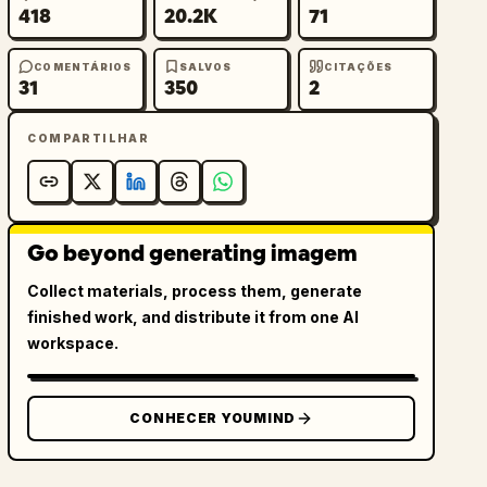
418
20.2K
71
COMENTÁRIOS
SALVOS
CITAÇÕES
31
350
2
COMPARTILHAR
Go beyond generating imagem
Collect materials, process them, generate
finished work, and distribute it from one AI
workspace.
CONHECER YOUMIND