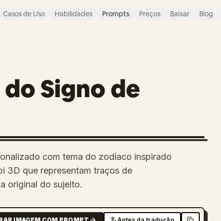
Casos de Uso
Habilidades
Prompts
Preços
Baixar
Blog
 do Signo de
rsonalizado com tema do zodíaco inspirado
bi 3D que representam traços de
 original do sujeito.
RAR IMAGEM COM PROMPT
Antes da tradução