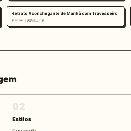
Retrato Aconchegante de Manhã com Travesseiro
@serein ｜买美股上币安
agem
02
Estilos