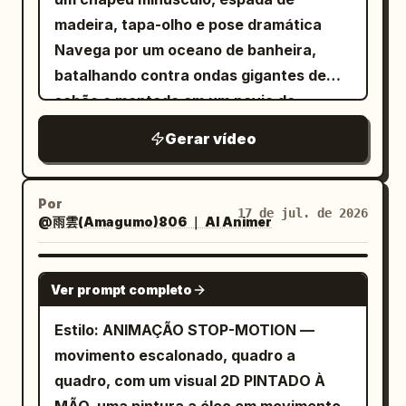
cavaleiros nos cavalos um do outro.
SEM desfoque de movimento, SEM
madeira, tapa-olho e pose dramática
Movimento atmosférico (neve soprando,
morphing, animação real quadro a
Navega por um oceano de banheira,
névoa de nevasca) move-se
quadro, não lixo de IA. Estilo de
batalhando contra ondas gigantes de
SUAVEMENTE; figuras, cavalos e lobos
<<<image_1>>>, os lobos de
sabão e montado em um navio de
movem-se em dois com ação
<<<image_2>>>, CAVALEIRO 1 de
esponja em direção a uma ilha do
secundária. NOTAS DO DIRETOR: 1. A
Gerar vídeo
<<<image_3>>> montando SEU cavalo
tesouro de patinhos de borracha Mundo
CENA — crepúsculo, uma nevasca
de <<<image_4>>> — o mesmo
de fantasia de banheiro com bolhas,
subindo sobre o acampamento de iurtas
cavaleiro principal e o mesmo cavalo
toalhas como penhascos e luz quente
Por
cazaques. Lobos atacaram o rebanho. O
17 de jul. de 2026
como um par consistente durante todo o
@雨雲(Amagumo)806 ｜ AI Animer
refletindo na água Massinha 3D,
pânico irrompe: O PASTOR grita o
tempo, nunca outro cavalo, nunca outro
aventura divertida estilo Pixar, texturas
alarme, homens correm, o CAVALEIRO 1 é
homem. O campo de neve ao crepúsculo
suaves de massinha, objetos
SEEDANCE 2.0
o primeiro a montar e o primeiro a
Ver prompt completo
de <<<image_5>>>. A névoa da nevasca
arredondados, câmera dinâmica
disparar na tempestade, o CAVALEIRO 2
e a neve soprando derivam
deslizando sobre a água, atmosfera
Estilo: ANIMAÇÃO STOP-MOTION —
logo atrás dele gritando ordens. 2.
SUAVEMENTE; figuras, cavalos, lobos e
brilhante e alegre, terminando com o
movimento escalonado, quadro a
ENERGIA CRESCENTE — a sequência
efeitos de neve desenhada saltam em
pato descobrindo um tesouro de ralo de
quadro, com um visual 2D PINTADO À
evolui do pavor ao caos: as formas
dois com ação secundária. NOTAS DO
banheira dourado.