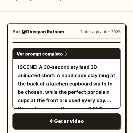
Blog
Atualizações
Por
@Dheepan Ratnam
2 de ago. de 2026
SEEDANCE-2.5
Ver prompt completo
[SCENE] A 30-second stylised 3D
animated short. A handmade clay mug at
the back of a kitchen cupboard waits to
be chosen, while the perfect porcelain
cups at the front are used every day.
Warm, funny, quietly moving. 2.35:1.
Gerar vídeo