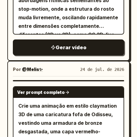
abordagens rítmicas semelhantes ao
stop-motion, onde a estrutura do rosto
muda livremente, oscilando rapidamente
entre dimensões completamente
diferentes (2D vs 3D), como CG 3D, live
action, anime dos anos 2000 e pixel art.
Gerar vídeo
Termina com um colapso de tela no
estilo 'browser-crusher'. Conceito:
Elimine completamente movimentos de
Por
@Melis✨
24 de jul. de 2026
câmera suaves; use um ritmo de 'pop!
pop! pop!' para abordagens de jump-cut
SEEDANCE 2.0
Ver prompt completo
incrementais no rosto. As
características faciais da garota não
Crie uma animação em estilo claymation
precisam ser consistentes. A tela inteira
3D de uma caricatura fofa de Odisseu,
envolve cortes secos entre CG 3D, live
vestindo uma armadura de bronze
action bruto, anime dos anos 2000 e
desgastada, uma capa vermelho-