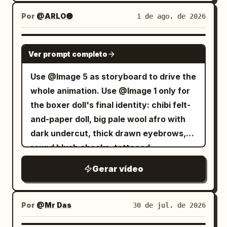
Por
@ARLO🟡
1 de ago. de 2026
SEEDANCE-2.5
Ver prompt completo
Use @Image 5 as storyboard to drive the
whole animation. Use @Image 1 only for
the boxer doll's final identity: chibi felt-
and-paper doll, big pale wool afro with
dark undercut, thick drawn eyebrows,
round blush cheeks, tattooed
Gerar vídeo
Por
@Mr Das
30 de jul. de 2026