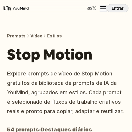
Entrar
YouMind
Visão Geral
Prompts
Vídeo
Estilos
Casos de Uso
Stop Motion
Habilidades
Explore prompts de vídeo de Stop Motion
gratuitos da biblioteca de prompts de IA da
Prompts
YouMind, agrupados em estilos. Cada prompt
é selecionado de fluxos de trabalho criativos
Preços
reais e pronto para copiar, adaptar e reutilizar.
Baixar
54 prompts
Destaques diários