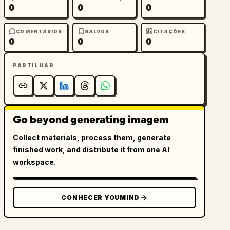
0
0
0
COMENTÁRIOS
SALVOS
CITAÇÕES
0
0
0
PARTILHAR
Go beyond generating imagem
Collect materials, process them, generate
finished work, and distribute it from one AI
workspace.
CONHECER YOUMIND