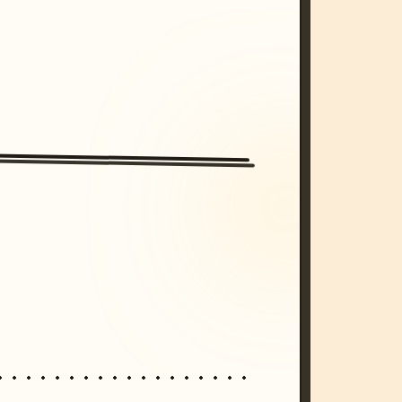
/imagine prompt: cinematic, cyberpunk s
unset, neon colors, 8k --v 6.0