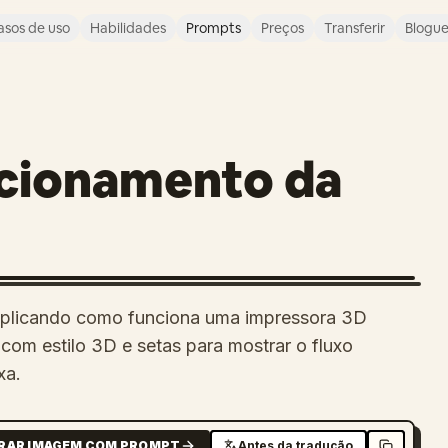
asos de uso
Habilidades
Prompts
Preços
Transferir
Blogu
cionamento da
explicando como funciona uma impressora 3D
 com estilo 3D e setas para mostrar o fluxo
xa.
RAR IMAGEM COM PROMPT
Antes da tradução