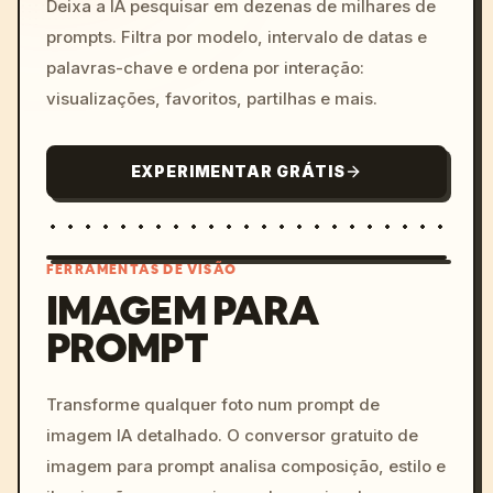
Deixa a IA pesquisar em dezenas de milhares de
prompts. Filtra por modelo, intervalo de datas e
palavras-chave e ordena por interação:
visualizações, favoritos, partilhas e mais.
EXPERIMENTAR GRÁTIS
FERRAMENTAS DE VISÃO
IMAGEM PARA
PROMPT
/imagine prompt: cinemati
c, cyberpunk sunset, neon
colors, 8k --v 6.0
Transforme qualquer foto num prompt de
imagem IA detalhado. O conversor gratuito de
imagem para prompt analisa composição, estilo e