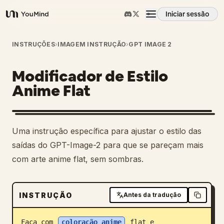
Iniciar sessão
YouMind
Visão geral
INSTRUÇÕES
›
IMAGEM INSTRUÇÃO
›
GPT IMAGE 2
Modificador de Estilo
Casos de uso
Anime Flat
Habilidades
Uma instrução específica para ajustar o estilo das
Prompts
saídas do GPT-Image-2 para que se pareçam mais
com arte anime flat, sem sombras.
Preços
INSTRUÇÃO
Antes da tradução
Transferir
Faça com 
coloração anime
 flat e 