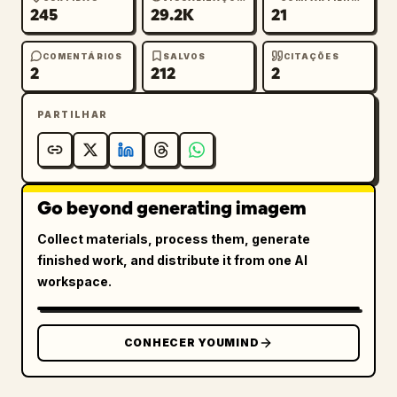
245
29.2K
21
COMENTÁRIOS
SALVOS
CITAÇÕES
2
212
2
PARTILHAR
Go beyond generating imagem
Collect materials, process them, generate
finished work, and distribute it from one AI
workspace.
CONHECER YOUMIND