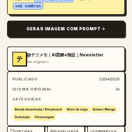
sem sombras
Blogue
Atualizações
GERAR IMAGEM COM PROMPT
@テツメモ｜AI図解×検証｜Newsletter
テ
Ver original
PUBLICADO
23/04/2026
IDIOMA ORIGINAL
JA
CATEGORIAS
Banda desenhada / Storyboard
Ativo de Jogo
Anime / Mangá
Ilustração
Personagem
CURTIDAS
VISUALIZAÇÕES
COMPARTILHAMENTOS