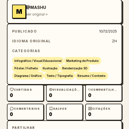
@MASHU
M
Ver original
PUBLICADO
10/12/2025
IDIOMA ORIGINAL
ZH
CATEGORIAS
Infográfico / Visual Educacional
Marketing de Produto
Pôster / Folheto
Ilustração
Renderização 3D
Diagrama / Gráfico
Texto / Tipografia
Resumo / Contexto
CURTIDAS
VISUALIZAÇÕES
COMPARTILHAMENTOS
0
0
0
COMENTÁRIOS
SALVOS
CITAÇÕES
0
0
0
PARTILHAR