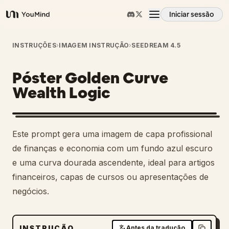
Iniciar sessão
YouMind
Visão geral
INSTRUÇÕES
›
IMAGEM INSTRUÇÃO
›
SEEDREAM 4.5
Póster Golden Curve
Casos de uso
Wealth Logic
Habilidades
Este prompt gera uma imagem de capa profissional
Prompts
de finanças e economia com um fundo azul escuro
e uma curva dourada ascendente, ideal para artigos
financeiros, capas de cursos ou apresentações de
Preços
negócios.
Transferir
INSTRUÇÃO
Antes da tradução