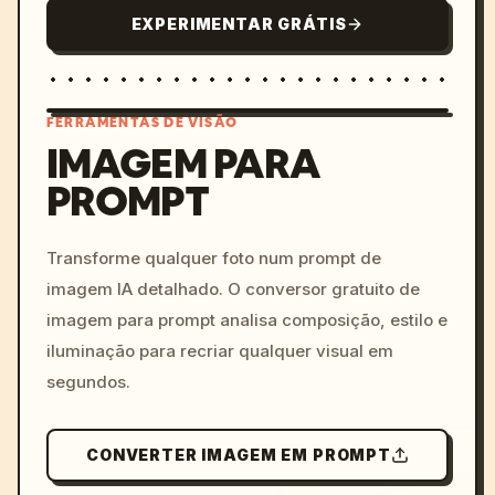
EXPERIMENTAR GRÁTIS
FERRAMENTAS DE VISÃO
IMAGEM PARA
PROMPT
/imagine prompt: cinemati
c, cyberpunk sunset, neon
colors, 8k --v 6.0
Transforme qualquer foto num prompt de
imagem IA detalhado. O conversor gratuito de
imagem para prompt analisa composição, estilo e
iluminação para recriar qualquer visual em
segundos.
CONVERTER IMAGEM EM PROMPT