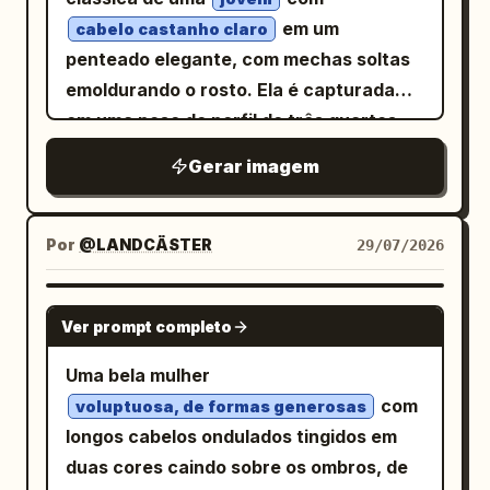
texto em japonês
em letras
linha solta pela grama. Adicione detalhes
あつい…
em um
cabelo castanho claro
pretas verticais. Estilo: faça com que
esparsos da savana: grama amarela
penteado elegante, com mechas soltas
toda a imagem pareça uma ilustração
seca, alguns arbustos verde-
emoldurando o rosto. Ela é capturada
infantil ousada, pintada com textura
acastanhados, uma acácia de topo
em uma pose de perfil de três quartos
espessa de acrílico impasto ou tinta a
plano no horizonte à direita, árvores
com uma expressão pensativa, vestindo
Gerar imagem
óleo, pinceladas visíveis, cores
com folhas parcialmente visíveis na
um
saturadas, contornos pretos robustos,
borda esquerda e um céu azul brilhante
vestido de renda escura com gola alta
proporções lúdicas e uma composição
com textura. Inclua exatamente 3
e brincos ornamentados. A cena utiliza
Por
@LANDCÄSTER
29/07/2026
de paisagem quase quadrada. Evite
nuvens brancas com contornos pretos
iluminação chiaroscuro, com uma fonte
fotorrealismo, gradientes, arte de linha
pesados: uma nuvem grande perto do
de luz suave iluminando o lado direito do
GPT IMAGE 2
fina ou texto extra.
canto superior direito, uma nuvem
Ver prompt completo
rosto, nariz e lábios, enquanto projeta o
pequena perto do centro superior e uma
restante de suas feições e o fundo
Uma bela mulher
nuvem minúscula perto do horizonte.
escuro texturizado em sombras
com
voluptuosa, de formas generosas
Acima do leopardo, coloque um balão de
profundas e intensas. O estilo de pintura
longos cabelos ondulados tingidos em
pensamento branco com um contorno
digital enfatiza pinceladas visíveis e uma
duas cores caindo sobre os ombros, de
preto grosso e dois pequenos pontos de
textura clássica rica, que remete aos