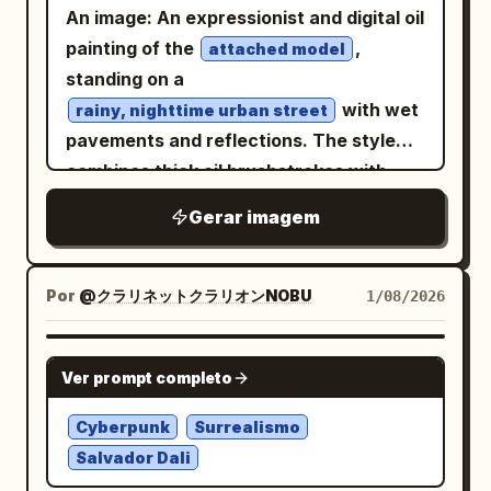
An image: An expressionist and digital oil
painting of the
,
attached model
standing on a
with wet
rainy, nighttime urban street
pavements and reflections. The style
combines thick oil brushstrokes with
modern digital glitch effects, fractured
Gerar imagem
data lines, and
paint
bright blue
dripping and melting vertically from her
body. To the right, a shop facade is
Por
@クラリネットクラリオンNOBU
1/08/2026
visible, its warm interior light illuminating
the scene. The palette is dominated by
NANO BANANA PRO
Ver prompt completo
deep blues, indigo, and contrasting
golden light. The atmosphere is
Cyberpunk
Surrealismo
melancholic, cinematic, high-resolution,
Salvador Dali
and features impasto brushstroke