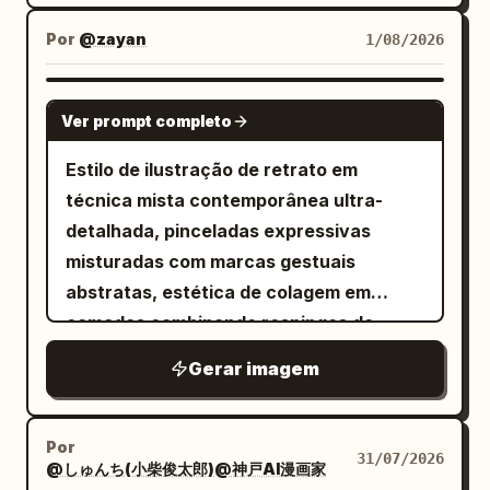
acentuado
vintage amarelo-mostarda
com delicados painéis de renda no
Por
@zayan
1/08/2026
corpete e nas mangas, colares em
camadas com pingentes de pedras
NANO BANANA PRO
Ver prompt completo
âmbar e pequenos brincos de argola
dourados, tudo contra um
Estilo de ilustração de retrato em
fundo texturizado de tons escuros e
técnica mista contemporânea ultra-
dramáticos
detalhada, pinceladas expressivas
com iluminação dramática no estilo
misturadas com marcas gestuais
Rembrandt.
abstratas, estética de colagem em
camadas combinando respingos de
tinta, rabiscos, formas fragmentadas e
Gerar imagem
sobreposições semitransparentes,
fundo de papel vintage texturizado com
manchas sutis e bordas desgastadas,
Por
31/07/2026
@しゅんち(小柴俊太郎)@神戸AI漫画家
fusão dinâmica de realismo figurativo e