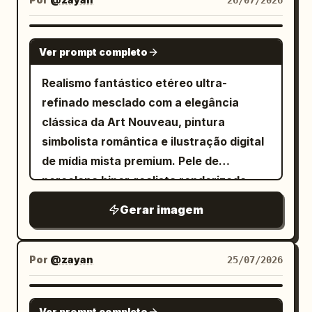
26/07/2026
brilhantes. O fundo apresenta um
estilo de paleta dourada texturizada e
NANO BANANA PRO
desgastada com pinceladas espessas
Ver prompt completo
e expressivas
que realça a estética luxuosa e clássica
Realismo fantástico etéreo ultra-
da composição.
refinado mesclado com a elegância
clássica da Art Nouveau, pintura
simbolista romântica e ilustração digital
de mídia mista premium. Pele de
porcelana hiper-realista renderizada
com gradientes suaves impecáveis,
Gerar imagem
espalhamento subsuperficial luminoso e
texturas foscas aveludadas. Elementos
naturais em camadas complexas —
Por
@zayan
25/07/2026
incluindo penas delicadas de pássaros,
folhagem botânica seca, borboletas,
NANO BANANA PRO
Ver prompt completo