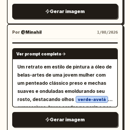
textures.
Gerar imagem
Por
@Minahil
1/08/2026
NANO BANANA PRO
Ver prompt completo
Um retrato em estilo de pintura a óleo de
belas-artes de uma jovem mulher com
um penteado clássico preso e mechas
suaves e onduladas emoldurando seu
rosto, destacando olhos
verde-avelã
expressivos, leves sardas no nariz e nas
bochechas e uma expressão pensativa.
Gerar imagem
Ela veste um vestido de manga comprida