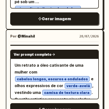
pé sob um
bolha, contendo texto em japonês em
retratos do Renascimento.
céu radiante iluminado pelo luar
negrito:
. Use
前菜、主菜、副菜、デザート…
repleto de constelações brilhantes. Ela
uma textura áspera de pastel a óleo ou
Gerar imagem
veste um vestido fluido e ornamentado
giz de cera com pinceladas visíveis,
tecido com
,
motivos celestiais
bordas irregulares, proporções infantis,
filigrana de ouro intrincada e tecidos
Por
@Minahil
28/07/2026
contornos pretos de alto contraste,
cintilantes. Borboletas etéreas e flores
cores saturadas e uma composição
luminosas flutuam pelo ar enquanto
NANO BANANA PRO
pronta para livro de histórias. Mantenha
Ver prompt completo
raios de luar suaves criam uma
a tela em um formato paisagem 4:3, sem
iluminação de contorno dramática.
Um retrato a óleo cativante de uma
fotorrealismo, sem animais extras, sem
Renderizado em um estilo inspirado na
mulher com
marca d'água.
Art Nouveau com linhas fluidas
e
cabelos longos, escuros e ondulados
elegantes, bordas florais decorativas,
olhos expressivos de cor
,
verde-avelã
tons ricos de safira, violeta e ouro,
vestindo uma
.
camisa de textura clara
composição graciosa, olhos
O estilo artístico apresenta pinceladas
expressivos, traços faciais refinados,
espessas e visíveis de impasto e