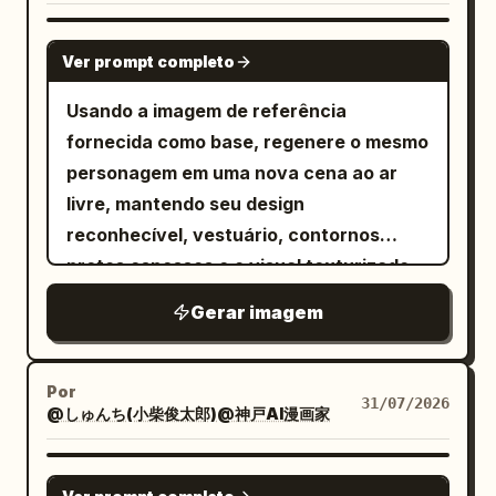
abstração caótica, paleta de cores
quentes vibrantes com
GPT IMAGE 2
Ver prompt completo
acentos em vermelho coral, laranja
queimado, pêssego, creme e azul-
Usando a imagem de referência
petróleo suave
fornecida como base, regenere o mesmo
, traços expressivos e efeitos de
personagem em uma nova cena ao ar
respingos espontâneos, texturas em
livre, mantendo seu design
camadas de acrílico e tinta, estilo de
reconhecível, vestuário, contornos
arte editorial moderna, retrato de arte
pretos espessos e o visual texturizado
fina combinado com expressionismo
de pintura à mão/desenho animado.
abstrato experimental, pinceladas
Gerar imagem
Mude a pose para caminhando para
pictóricas de alto detalhe, mistura de
frente, com uma mão segurando uma
texturas orgânicas com elementos de
guia vermelha e adicione uma pequena
colagem digital, ilustração
Por
31/07/2026
@しゅんち(小柴俊太郎)@神戸AI漫画家
gota de suor para expressar
contemporânea estilo galeria, energia
desconforto ou hesitação. Adicione um
artística crua com composição
fofo cachorro Shiba Inu caminhando ao
GPT IMAGE 2
controlada.