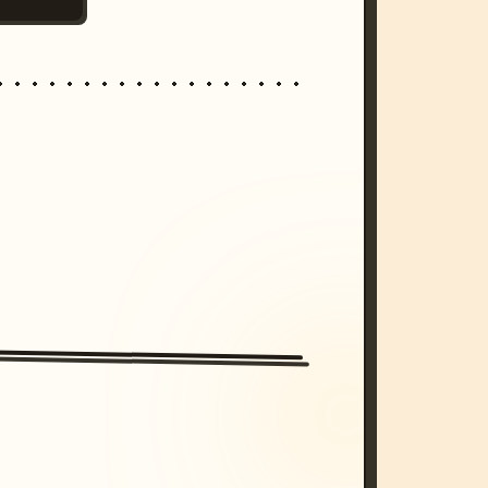
/imagine prompt: cinematic, cyberpunk s
unset, neon colors, 8k --v 6.0