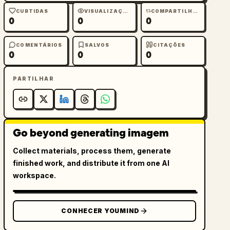
CURTIDAS
VISUALIZAÇÕES
COMPARTILHAMENTOS
0
0
0
COMENTÁRIOS
SALVOS
CITAÇÕES
0
0
0
PARTILHAR
Go beyond generating imagem
Collect materials, process them, generate
finished work, and distribute it from one AI
workspace.
CONHECER YOUMIND