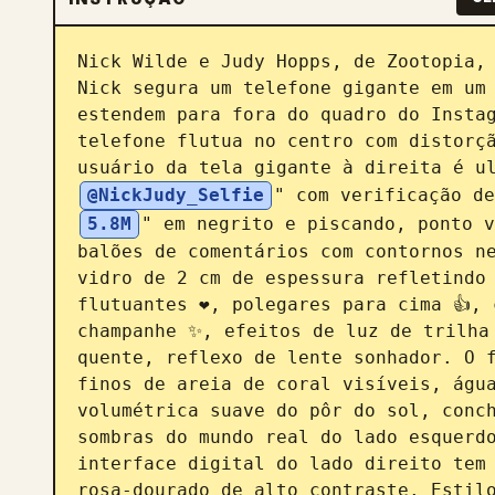
Nick Wilde e Judy Hopps, de Zootopia, 
Nick segura um telefone gigante em um 
estendem para fora do quadro do Instag
telefone flutua no centro com distorçã
usuário da tela gigante à direita é u
@NickJudy_Selfie
" com verificação de
5.8M
" em negrito e piscando, ponto v
balões de comentários com contornos ne
vidro de 2 cm de espessura refletindo 
flutuantes ❤️, polegares para cima 👍, 
champanhe ✨, efeitos de luz de trilha 
quente, reflexo de lente sonhador. O f
finos de areia de coral visíveis, água
volumétrica suave do pôr do sol, conch
sombras do mundo real do lado esquerdo
interface digital do lado direito tem 
rosa-dourado de alto contraste. Estilo