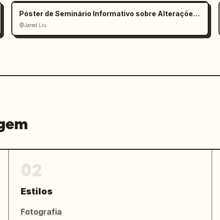
Póster de Seminário Informativo sobre Alterações Climáticas
@Jared Liu
agem
02
Estilos
Fotografia