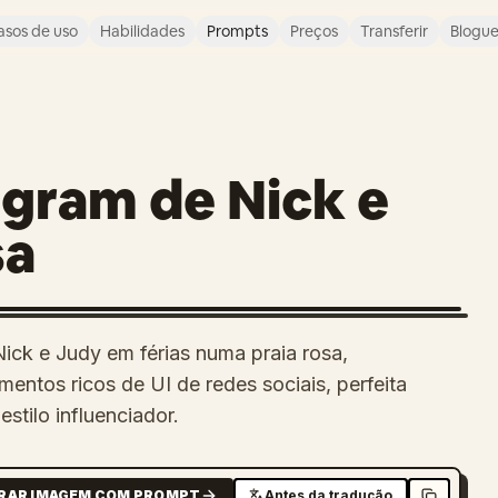
asos de uso
Habilidades
Prompts
Preços
Transferir
Blogu
tagram de Nick e
sa
Nick e Judy em férias numa praia rosa,
entos ricos de UI de redes sociais, perfeita
stilo influenciador.
RAR IMAGEM COM PROMPT
Antes da tradução