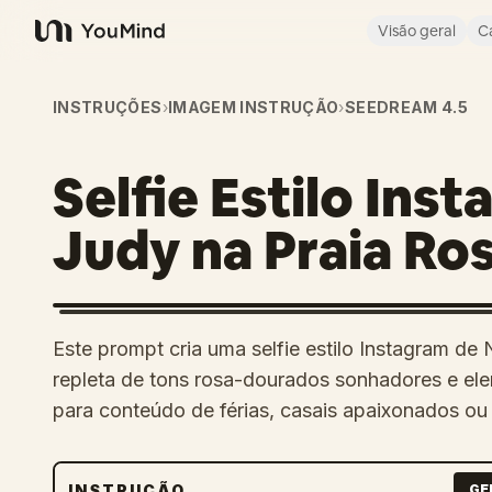
Visão geral
C
YouMind
INSTRUÇÕES
›
IMAGEM INSTRUÇÃO
›
SEEDREAM 4.5
Selfie Estilo Ins
Judy na Praia Ro
Este prompt cria uma selfie estilo Instagram de 
repleta de tons rosa-dourados sonhadores e elem
para conteúdo de férias, casais apaixonados ou e
INSTRUÇÃO
GE