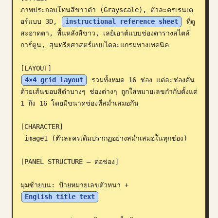
ภาพประกอบโทนสีขาวดำ (Grayscale), ตัวละครเรนเด
บล็อก
อร์แบบ 3D, 
instructional reference sheet
 ที่ดู
สะอาดตา, พื้นหลังสีขาว, เลย์เอาต์แบบช่องตารางสไตล์
อัปเดต
การ์ตูน, สุนทรียศาสตร์แบบไดอะแกรมทางเทคนิค

4×4 grid layout
 รวมทั้งหมด 16 ช่อง แต่ละช่องคั่น
ด้วยเส้นขอบสีดำบางๆ ช่องต่างๆ ถูกใส่หมายเลขกำกับตั้งแต่ 
1 ถึง 16 โดยมีขนาดช่องที่สม่ำเสมอกัน

[CHARACTER]

 image1 (ตัวละครเดิมปรากฏอย่างสม่ำเสมอในทุกช่อง)

[PANEL STRUCTURE – ต่อช่อง]

มุมซ้ายบน: ป้ายหมายเลขตัวหนา + 
English title text