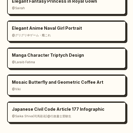
Elegant Fantasy Princess in Royal Gown
@Sairah
Elegant Anime Naval Girl Portrait
@グリグリ＠ゲーム・艦これ
Manga Character Triptych Design
@Laraib Fatima‎
Mosaic Butterfly and Geometric Coffee Art
@Viki
Japanese Civil Code Article 177 Infographic
@Saika Shiva(司馬彩花)@行政書士受験生