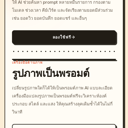
ให้ AI ช่วยค้นหา prompt หลายหมื่นรายการ กรองตาม
โมเดล ช่วงเวลา คีย์เวิร์ด และจัดเรียงตามยอดมีส่วนร่วม
เช่น ยอดวิว ยอดบันทึก ยอดแชร์ และอื่นๆ
ลองใช้ฟรี
เครื่องมือด้านภาพ
รูปภาพเป็นพรอมต์
/imagine prompt: cinemati
เปลี่ยนรูปภาพใดก็ได้ให้เป็นพรอมต์ภาพ AI แบบละเอียด
c, cyberpunk sunset, neon
เครื่องมือแปลงรูปภาพเป็นพรอมต์ฟรีจะวิเคราะห์องค์
colors, 8k --v 6.0
ประกอบ สไตล์ และแสง ให้คุณสร้างลุคเดิมซ้ำได้ในไม่กี่
วินาที