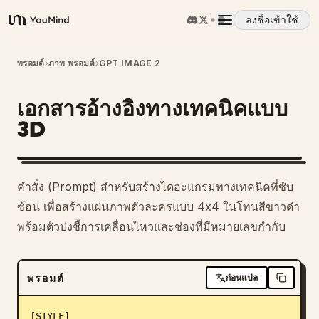
ลงชื่อเข้าใช้
YouMind
ภาพรวม
พรอมต์
›
ภาพ พรอมต์
›
GPT IMAGE 2
เอกสารอ้างอิงทางเทคนิคแบบ
กรณีการใช้งาน
3D
ทักษะ
คำสั่ง (Prompt) สำหรับสร้างไดอะแกรมทางเทคนิคที่ซับ
พรอมต์
ซ้อน เพื่อสร้างแผ่นภาพตัวละครแบบ 4x4 ในโทนสีขาวดำ
พร้อมตัวบ่งชี้การเคลื่อนไหวและช่องที่มีหมายเลขกำกับ
ราคา
พรอมต์
ก่อนแปล
ดาวน์โหลด
[STYLE]
