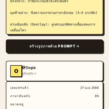
ตรงกลาง: ภาพประกอบตัวละครเต็มตัว

มุมซ้ายล่าง: ข้อความบรรยายภาษาอังกฤษ (3–4 บรรทัด)

ส่วนซ้อนทับ (Overlay): ลูกศรบอกทิศทางเพื่อแสดงการ
เคลื่อนไหว

[ARROWS / MOTION INDICATORS]

สร้างรูปภาพด้วย PROMPT
ลูกศรโค้ง ลูกศรตรง และตัวบ่งชี้การหมุนเป็นวงกลมที่วาง
อยู่รอบตัวละครเพื่อแสดงทิศทางและการไหลของการ
เคลื่อนไหว

@Oogie
O
[RENDERING STYLE]

ดูต้นฉบับ
สไตล์งานปั้น 3D ที่มีความละเอียดสูง, แสงสตูดิโอแบบนุ่ม
นวล, เงาที่ดูละมุน, ไม่มีสี, การลงเงาแบบ Grayscale, 
เผยแพร่แล้ว
27 เม.ย. 2569
เส้นที่คมชัด, คุณภาพระดับงานคอนเซปต์อาร์ตของเกม

ภาษาต้นฉบับ
EN
[NEGATIVE]

หมวดหมู่
ไม่มีทิวทัศน์พื้นหลัง, ไม่มีโทนสี, ไม่มีตัวละครเพิ่มเติม, 