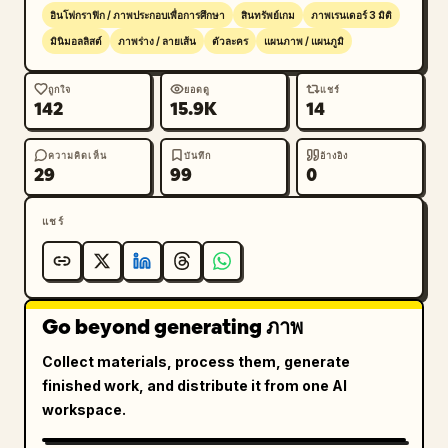
ไม่มีพื้นหลังที่ซับซ้อน
อินโฟกราฟิก / ภาพประกอบเพื่อการศึกษา
สินทรัพย์เกม
ภาพเรนเดอร์ 3 มิติ
มินิมอลลิสต์
ภาพร่าง / ลายเส้น
ตัวละคร
แผนภาพ / แผนภูมิ
ถูกใจ
ยอดดู
แชร์
142
15.9K
14
ความคิดเห็น
บันทึก
อ้างอิง
29
99
0
แชร์
Go beyond generating ภาพ
Collect materials, process them, generate
finished work, and distribute it from one AI
workspace.