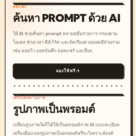
คลัง AI
ค้นหา PROMPT ด้วย AI
ให้ AI ช่วยค้นหา prompt หลายหมื่นรายการ กรองตาม
โมเดล ช่วงเวลา คีย์เวิร์ด และจัดเรียงตามยอดมีส่วนร่วม
เช่น ยอดวิว ยอดบันทึก ยอดแชร์ และอื่นๆ
ลองใช้ฟรี
เครื่องมือด้านภาพ
รูปภาพเป็นพรอมต์
/imagine prompt: cinemati
เปลี่ยนรูปภาพใดก็ได้ให้เป็นพรอมต์ภาพ AI แบบละเอียด
c, cyberpunk sunset, neon
เครื่องมือแปลงรูปภาพเป็นพรอมต์ฟรีจะวิเคราะห์องค์
colors, 8k --v 6.0