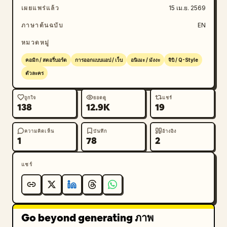
      "ui_elements_count": 6,

เผยแพร่แล้ว
15 เม.ย. 2569
      "ui_elements": ["My Day", "Search 
ภาษาต้นฉบับ
EN
ideas...", "Explore", "Create", "Gallery", 
"Profile"],

หมวดหมู่
      "speech_bubble": "สร้างหน้าจอแอปได้ด้วยนะ! 
คอมิก / สตอรี่บอร์ด
การออกแบบแอป / เว็บ
อนิเมะ / มังงะ
จิบิ / Q-Style
คุณภาพระดับดีไซน์เนอร์มืออาชีพจนน่าตกใจเลยล่ะ!"

ตัวละคร
    },

    {

ถูกใจ
ยอดดู
แชร์
      "number": 5,

138
12.9K
19
      "action": "นำเสนอการเปรียบเทียบภาพก่อนและ
หลัง",

ความคิดเห็น
บันทึก
อ้างอิง
1
78
2
      "comparison": "ภาพพอร์ตเทรตเบลอๆ เทียบกับ
ภาพพอร์ตเทรตผู้หญิงสมจริงความละเอียด 4K",

      "speech_bubble": "ความละเอียดระดับ 4K 
แชร์
เหมือนภาพถ่ายจริง! ทั้งพื้นผิวผิวและแสงเงาดูสมจริงมาก!"

    },

    {

      "number": 6,

Go beyond generating ภาพ
      "action": "ขยิบตาและชี้มือ",
