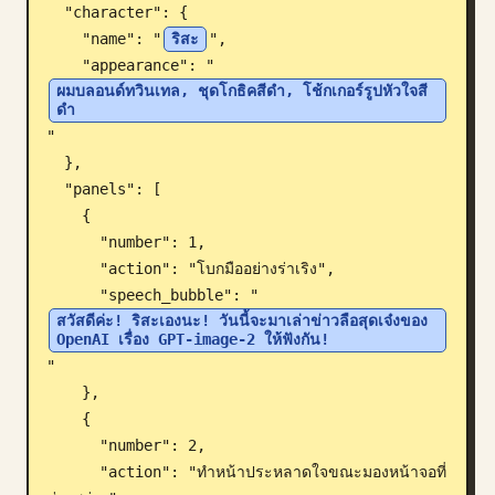
  "character": {

บล็อก
    "name": "
ริสะ
",

    "appearance": "
ผมบลอนด์ทวินเทล, ชุดโกธิคสีดำ, โช้กเกอร์รูปหัวใจสี
อัปเดต
ดำ
"

  },

  "panels": [

    {

      "number": 1,

      "action": "โบกมืออย่างร่าเริง",

      "speech_bubble": "
สวัสดีค่ะ! ริสะเองนะ! วันนี้จะมาเล่าข่าวลือสุดเจ๋งของ 
OpenAI เรื่อง GPT-image-2 ให้ฟังกัน!
"

    },

    {

      "number": 2,

      "action": "ทำหน้าประหลาดใจขณะมองหน้าจอที่