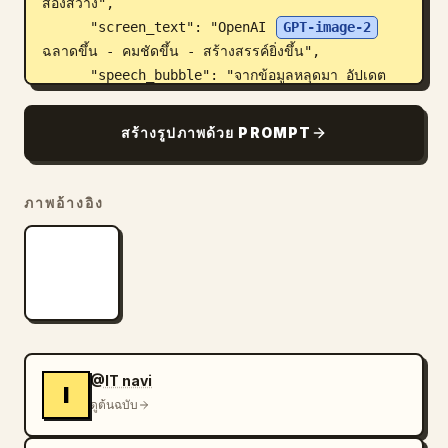
ส่องสว่าง",

      "screen_text": "OpenAI 
GPT-image-2
ฉลาดขึ้น - คมชัดขึ้น - สร้างสรรค์ยิ่งขึ้น",

      "speech_bubble": "จากข้อมูลหลุดมา อัปเดต
ครั้งนี้เอาจริงและสุดยอดมากเลยล่ะ!"

    },

สร้างรูปภาพด้วย PROMPT
    {

      "number": 3,

      "action": "ชี้ไปที่ป้ายร้านกาแฟ",

ภาพอ้างอิง
      "sign_text": "CAFE OPEN คาเฟ่ เปิดให้บริการ 
กาแฟและขนมหวาน",

      "speech_bubble": "เริ่มจากเรื่องตัวอักษร! ต่อ
ไปนี้ป้ายหรือเมนูต่างๆ จะไม่มีการสะกดผิดอีกแล้ว! สมบูรณ์
แบบสุดๆ!"

    },

    {

@IT navi
      "number": 4,

I
ดูต้นฉบับ
      "action": "ถือสมาร์ทโฟนที่แสดง UI ของ
แอป",
