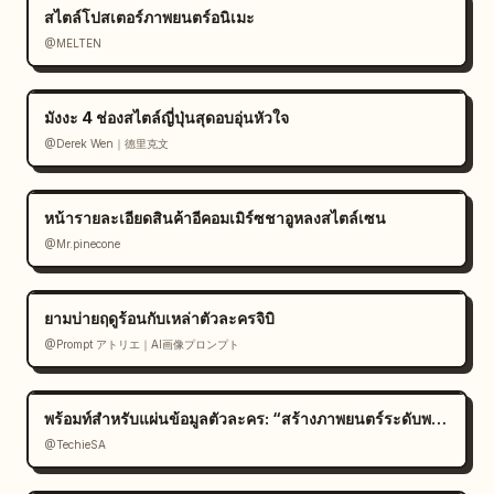
สไตล์โปสเตอร์ภาพยนตร์อนิเมะ
@MELTEN
มังงะ 4 ช่องสไตล์ญี่ปุ่นสุดอบอุ่นหัวใจ
@Derek Wen｜德里克文
หน้ารายละเอียดสินค้าอีคอมเมิร์ซชาอูหลงสไตล์เซน
@Mr.pinecone
ยามบ่ายฤดูร้อนกับเหล่าตัวละครจิบิ
@Prompt アトリエ｜AI画像プロンプト
พร้อมท์สำหรับแผ่นข้อมูลตัวละคร: “สร้างภาพยนตร์ระดับพรีเมียม
@TechieSA