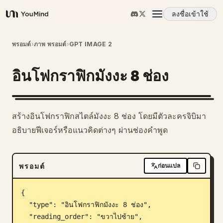
ลงชื่อเข้าใช้
YouMind
ภาพรวม
พรอมต์
›
ภาพ พรอมต์
›
GPT IMAGE 2
อินโฟกราฟิกมังงะ 8 ช่อง
กรณีการใช้งาน
ทักษะ
1
สร้างอินโฟกราฟิกสไตล์มังงะ 8 ช่อง โดยมีตัวละครจิบิมา
อธิบายฟีเจอร์หรือแนวคิดต่างๆ ผ่านช่องคำพูด
พรอมต์
พรอมต์
ก่อนแปล
ราคา
{

ดาวน์โหลด
  "type": "อินโฟกราฟิกมังงะ 8 ช่อง",

  "reading_order": "ขวาไปซ้าย",
