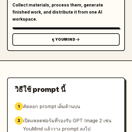
Collect materials, process them, generate
      "floating_objects_count": 7,

finished work, and distribute it from one AI
      "floating_objects": ["จานสี", "กล้องถ่าย
workspace.
รูป", "หลอดไฟ", "ภาพทิวทัศน์", "โคมไฟ", "ถ้วย
กาแฟ", "สมุดโน้ตที่มีคำว่า IDEA"],

      "speech_bubble": "คำสั่งซับซ้อนก็เอาอยู่ ทั้งมุม
ดู YOUMIND
กล้องและการจัดวางของต่างๆ ได้ดั่งใจเลย!"

    },

    {

      "number": 7,

      "action": "ชี้ไปที่กระดานไวท์บอร์ด",

      "whiteboard_poses_count": 5,

      "whiteboard_poses": ["เต็มตัวด้านหน้า", 
วิธีใช้ prompt นี้
"เต็มตัวด้านข้าง", "ใบหน้าด้านหน้า", "ใบหน้าด้าน
ข้าง", "ครึ่งตัวขยิบตา"],

      "speech_bubble": "แถมยังล็อกตัวละครได้ด้วย! 
คัดลอก prompt เต็มด้านบน
1
ต่อไปจะวาดตัวละครอย่างฉันให้หน้าตาเหมือนเดิมตลอดไป
ได้แล้วนะ!"

เปิดแพลตฟอร์มที่รองรับ GPT Image 2 เช่น
2
    },

YouMind แล้ววาง prompt ลงไป