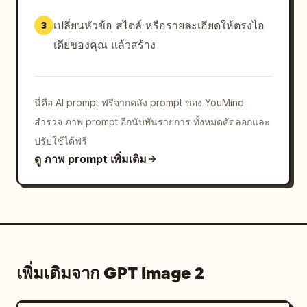
    {

      "number": 8,

เปลี่ยนหัวข้อ สไตล์ หรือรายละเอียดให้ตรงไอ
3
      "action": "ชูนิ้วโป้ง ขยิบตา พร้อมพื้นหลัง
เดียของคุณ แล้วสร้าง
วิ้งๆ",

      "speech_bubble": "
ยุคที่ AI และมนุษย์ร่วมกันสร้างเรื่องราว น่าตื่นเต้น
จริงๆ! ทุกคนต้องจับตามองให้ดีนะ!
นี่คือ AI prompt ฟรีจากคลัง prompt ของ YouMind
"

สำรวจ ภาพ prompt อีกนับพันรายการ ทั้งหมดคัดลอกและ
    }

ปรับใช้ได้ฟรี
  ]

ดู ภาพ prompt เพิ่มเติม
}
เพิ่มเติมจาก GPT Image 2