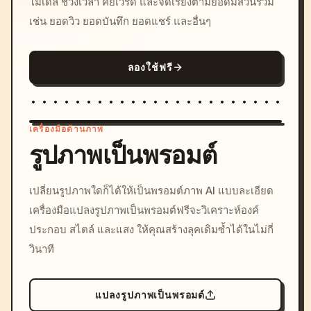
โมเดล ช่วงเวลา คีย์เวิร์ด และจัดเรียงตามยอดมีส่วนร่วม
เช่น ยอดวิว ยอดบันทึก ยอดแชร์ และอื่นๆ
ลองใช้ฟรี
เครื่องมือด้านภาพ
รูปภาพเป็นพรอมต์
/imagine prompt: cinemati
เปลี่ยนรูปภาพใดก็ได้ให้เป็นพรอมต์ภาพ AI แบบละเอียด
c, cyberpunk sunset, neon
เครื่องมือแปลงรูปภาพเป็นพรอมต์ฟรีจะวิเคราะห์องค์
colors, 8k --v 6.0
ประกอบ สไตล์ และแสง ให้คุณสร้างลุคเดิมซ้ำได้ในไม่กี่
วินาที
แปลงรูปภาพเป็นพรอมต์