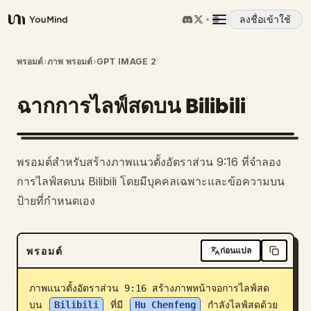
ลงชื่อเข้าใช้
YouMind
ภาพรวม
พรอมต์
›
ภาพ พรอมต์
›
GPT IMAGE 2
ฉากการไลฟ์สดบน Bilibili
กรณีการใช้งาน
ทักษะ
พรอมต์สำหรับสร้างภาพแนวตั้งอัตราส่วน 9:16 ที่จำลอง
การไลฟ์สดบน Bilibili โดยมีบุคคลเฉพาะและข้อความบน
พรอมต์
ป้ายที่กำหนดเอง
ราคา
พรอมต์
ก่อนแปล
ดาวน์โหลด
ภาพแนวตั้งอัตราส่วน 9:16 สร้างภาพหน้าจอการไลฟ์สด
บน 
Bilibili
 ที่มี 
Hu Chenfeng
 กำลังไลฟ์สดด้วย