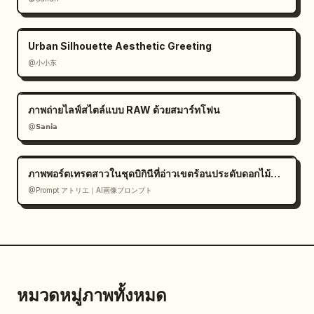
Urban Silhouette Aesthetic Greeting
@小小东
ภาพถ่ายไลฟ์สไตล์แบบ RAW ด้วยสมาร์ทโฟน
@𝗦𝗮𝗻𝗶𝗮
ภาพพอร์ตเทรตสาวในชุดบิกินีที่อ่าวเขตร้อนประดับดอกไม้สีขาว
@Prompt アトリエ｜AI画像プロンプト
หมวดหมู่ภาพทั้งหมด