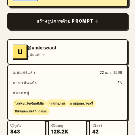
บล็อก
สร้างรูปภาพด้วย PROMPT
อัปเดต
@underwood
U
ดูต้นฉบับ
เผยแพร่แล้ว
22 เม.ย. 2569
ภาษาต้นฉบับ
EN
หมวดหมู่
โพสต์บนโซเชียลมีเดีย
การถ่ายภาพ
ภาพบุคคล / เซลฟี่
อินฟลูเอนเซอร์ / นางแบบ
ถูกใจ
ยอดดู
แชร์
843
128.2K
42