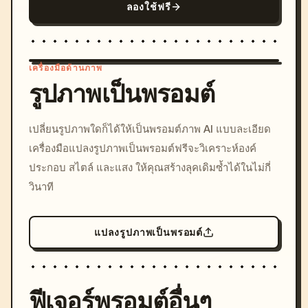
ลองใช้ฟรี
เครื่องมือด้านภาพ
รูปภาพเป็นพรอมต์
/imagine prompt: cinemati
เปลี่ยนรูปภาพใดก็ได้ให้เป็นพรอมต์ภาพ AI แบบละเอียด
c, cyberpunk sunset, neon
เครื่องมือแปลงรูปภาพเป็นพรอมต์ฟรีจะวิเคราะห์องค์
colors, 8k --v 6.0
ประกอบ สไตล์ และแสง ให้คุณสร้างลุคเดิมซ้ำได้ในไม่กี่
วินาที
แปลงรูปภาพเป็นพรอมต์
ฟีเจอร์พรอมต์อื่นๆ