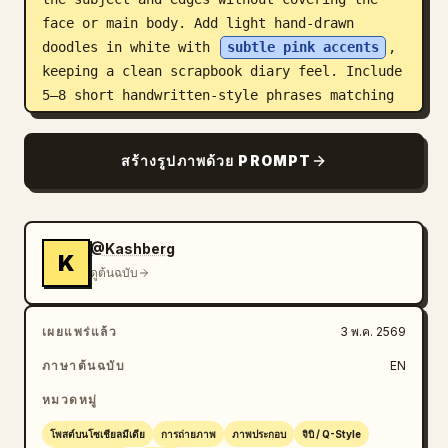
face or main body. Add light hand-drawn 
doodles in white with 
subtle pink accents
, 
keeping a clean scrapbook diary feel. Include 
5–8 short handwritten-style phrases matching 
the mood. Composition: keep the real person 
as the central focus, surrounded by chibi 
สร้างรูปภาพด้วย PROMPT
stickers and doodles. The result should feel 
like a polished, playful, high-resolution 
social media lifestyle diary image.
@Kashberg
K
ดูต้นฉบับ
เผยแพร่แล้ว
3 พ.ค. 2569
ภาษาต้นฉบับ
EN
หมวดหมู่
โพสต์บนโซเชียลมีเดีย
การถ่ายภาพ
ภาพประกอบ
จิบิ / Q-Style