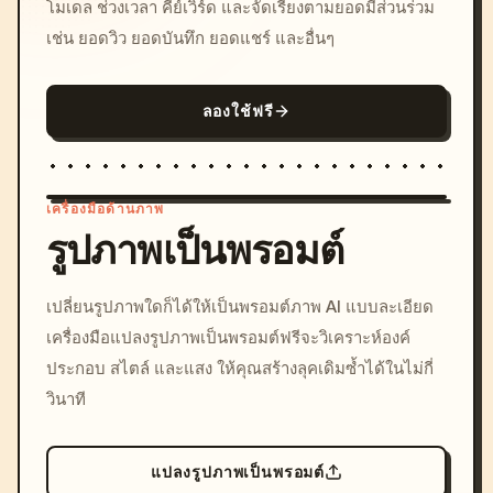
โมเดล ช่วงเวลา คีย์เวิร์ด และจัดเรียงตามยอดมีส่วนร่วม
เช่น ยอดวิว ยอดบันทึก ยอดแชร์ และอื่นๆ
ลองใช้ฟรี
เครื่องมือด้านภาพ
รูปภาพเป็นพรอมต์
/imagine prompt: cinemati
เปลี่ยนรูปภาพใดก็ได้ให้เป็นพรอมต์ภาพ AI แบบละเอียด
c, cyberpunk sunset, neon
เครื่องมือแปลงรูปภาพเป็นพรอมต์ฟรีจะวิเคราะห์องค์
colors, 8k --v 6.0
ประกอบ สไตล์ และแสง ให้คุณสร้างลุคเดิมซ้ำได้ในไม่กี่
วินาที
แปลงรูปภาพเป็นพรอมต์