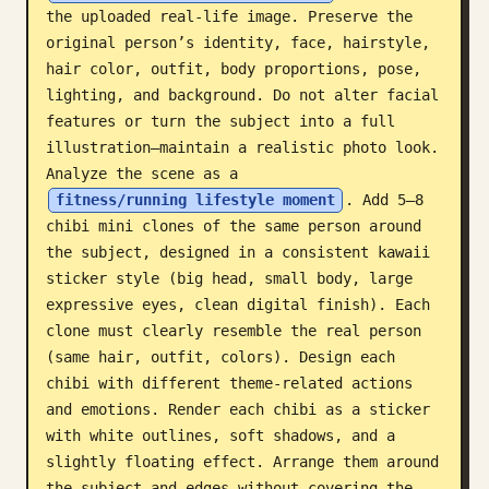
the uploaded real-life image. Preserve the 
บล็อก
original person’s identity, face, hairstyle, 
hair color, outfit, body proportions, pose, 
lighting, and background. Do not alter facial 
อัปเดต
features or turn the subject into a full 
illustration—maintain a realistic photo look. 
Analyze the scene as a 
fitness/running lifestyle moment
. Add 5–8 
chibi mini clones of the same person around 
the subject, designed in a consistent kawaii 
sticker style (big head, small body, large 
expressive eyes, clean digital finish). Each 
clone must clearly resemble the real person 
(same hair, outfit, colors). Design each 
chibi with different theme-related actions 
and emotions. Render each chibi as a sticker 
with white outlines, soft shadows, and a 
slightly floating effect. Arrange them around 
the subject and edges without covering the 