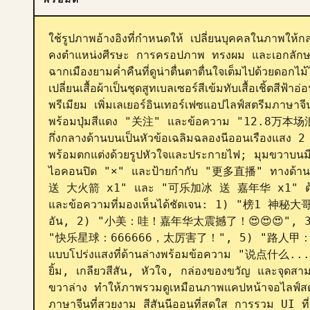
ใช้รูปภาพอ้างอิงที่กำหนดให้ เปลี่ยนบุคคลในภาพให้
คงตำแหน่งศีรษะ การครอปภาพ ทรงผม และเอกลักษณ์เดิม
ฉากเมืองยามค่ำคืนที่ดูน่าตื่นตาตื่นใจเต็มไปด้วยดอ
เปลี่ยนเสื้อผ้าเป็นชุดสูทเบลเซอร์สีเข้มทับเสื้อเชิ้ตสี
พรีเมียม เพิ่มเลเยอร์อินเทอร์เฟซแอปไลฟ์สตรีมภาษาจ
พร้อมปุ่มสีแดง "关注" และข้อความ "12.8万本场
กึ่งกลางด้านบนเป็นหัวข้อเฉลิมฉลองนีออนเรื
พร้อมตกแต่งด้วยรูปหัวใจและประกายไฟ; มุมขวาบนมี
ไอคอนปิด "×" และป้ายกำกับ "更多直播" ทางด้านซ้
送 大火箭 x1" และ "可乐加冰 送 嘉年华 x1" ด้านล่างนั้
และข้อความที่มองเห็นได้ชัดเจน: 1) "榜1 
อัน, 2) "小美：哇！嘉年华太震撼了！😍😍😍", 
"快乐星球：666666，太厉害了！", 5) "路人甲：大哥威
แบบโปร่งแสงที่ด้านล่างพร้อมข้อความ "说点什么..."
ยิ้ม, เกลียวสีสัน, หัวใจ, กล่องของขวัญ และจุดสาม
ขวาล่าง ทำให้ภาพรวมดูเหมือนภาพแคปหน้าจอไลฟ์สตร
ภาษาจีนที่สวยงาม สีสันนีออนที่สดใส การรวม UI ที