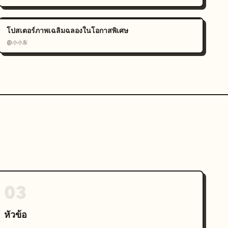
โปสเตอร์ภาพเฉลิมฉลองในโอกาสพิเศษ
@小小东
03
หัวข้อ