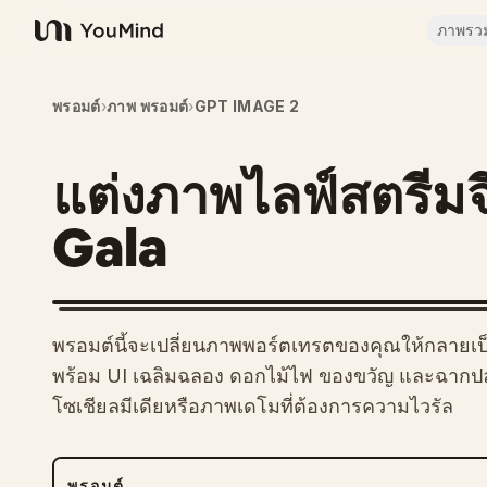
ภาพรว
YouMind
พรอมต์
›
ภาพ พรอมต์
›
GPT IMAGE 2
แต่งภาพไลฟ์สตรีม
Gala
พรอมต์นี้จะเปลี่ยนภาพพอร์ตเทรตของคุณให้กลายเ
พร้อม UI เฉลิมฉลอง ดอกไม้ไฟ ของขวัญ และฉากป
โซเชียลมีเดียหรือภาพเดโมที่ต้องการความไวรัล
พรอมต์