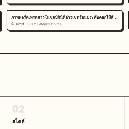
ภาพพอร์ตเทรตสาวในชุดบิกินีที่อ่าวเขตร้อนประดับดอกไม้สีขาว
@Prompt アトリエ｜AI画像プロンプト
02
สไตล์