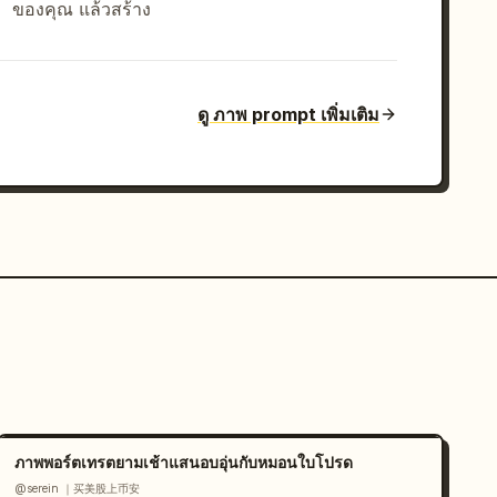
ของคุณ แล้วสร้าง
ดู ภาพ prompt เพิ่มเติม
ภาพพอร์ตเทรตยามเช้าแสนอบอุ่นกับหมอนใบโปรด
@serein ｜买美股上币安