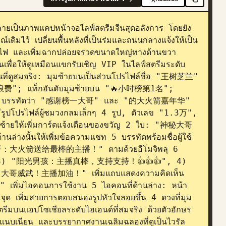
กลายเป็นภาพแคปหน้าจอไลฟ์สตรีมจีนสุดอลังการ โดยยัง
ไว้ เปลี่ยนพื้นหลังที่เป็นร่มและถนนกลางแจ้งให้เป็น
กไม้ไฟ และเพิ่มฉากปล่อยจรวดขนาดใหญ่ทางด้านขวา 
ฟ้าอ่อนเพื่อให้ดูเหมือนแขกรับเชิญ VIP ในไลฟ์สตรีมระดับ
ีนที่ดูสมจริง: มุมซ้ายบนเป็นส่วนโปรไฟล์ชื่อ "王树芝兰" 
浪费"; แท็กอันดับมุมซ้ายบน "🔥小时榜第1名"; 
องแสง 2 บรรทัดว่า "感谢榜一大哥" และ "的大火箭嘉年华" 
รูปโปรไฟล์ผู้ชมวงกลมเล็กๆ 4 รูป, ตัวเลข "1.3万", 
ายให้เพิ่มการ์ดแจ้งเตือนของขวัญ 2 ใบ: "神秘大哥 
นให้เพิ่มข้อความแชท 5 บรรทัดพร้อมชื่อผู้ใช้
神秘大哥：大火箭送给最棒的主播！" ตามด้วยอีโมจิพลุ 6 
3) "阳光男孩：主播真棒，支持支持！👍👍👍", 4) 
武！主播加油！" เพิ่มแถบแสดงความคิดเห็น
 เพิ่มไอคอนการใช้งาน 5 ไอคอนที่ด้านล่าง: หน้า
จุด เพิ่มสายการตอบสนองรูปหัวใจลอยขึ้น 4 ดวงที่มุม
ีมบนแอปโซเชียลระดับไฮเอนด์ที่สมจริง ด้วยตัวอักษร
่แนบเนียน และบรรยากาศงานเฉลิมฉลองที่ดูเป็นไวรัล