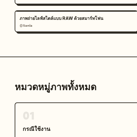
ภาพถ่ายไลฟ์สไตล์แบบ RAW ด้วยสมาร์ทโฟน
@𝗦𝗮𝗻𝗶𝗮
หมวดหมู่ภาพทั้งหมด
01
กรณีใช้งาน