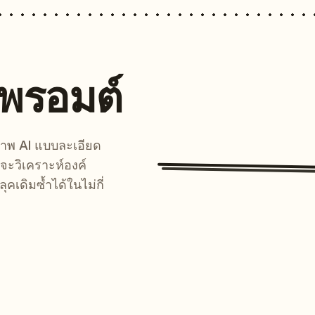
นพรอมต์
์ภาพ AI แบบละเอียด
จะวิเคราะห์องค์
คเดิมซ้ำได้ในไม่กี่