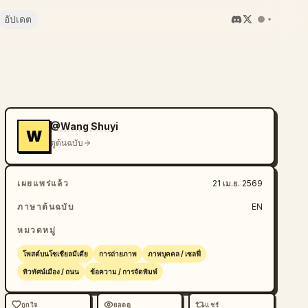
อัปเดต
@Wang Shuyi
W
ดูต้นฉบับ
เผยแพร่แล้ว
21 เม.ย. 2569
ภาษาต้นฉบับ
EN
หมวดหมู่
โพสต์บนโซเชียลมีเดีย
การถ่ายภาพ
ภาพบุคคล / เซลฟี่
ทิวทัศน์เมือง / ถนน
ข้อความ / การจัดพิมพ์
ถูกใจ
ยอดดู
แชร์