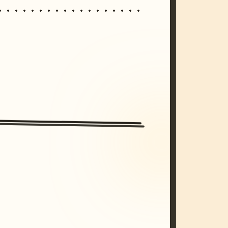
/imagine prompt: cinematic, cyberpunk s
unset, neon colors, 8k --v 6.0