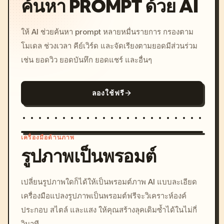
ค้นหา PROMPT ด้วย AI
ให้ AI ช่วยค้นหา prompt หลายหมื่นรายการ กรองตาม
โมเดล ช่วงเวลา คีย์เวิร์ด และจัดเรียงตามยอดมีส่วนร่วม
เช่น ยอดวิว ยอดบันทึก ยอดแชร์ และอื่นๆ
ลองใช้ฟรี
เครื่องมือด้านภาพ
รูปภาพเป็นพรอมต์
/imagine prompt: cinemati
เปลี่ยนรูปภาพใดก็ได้ให้เป็นพรอมต์ภาพ AI แบบละเอียด
c, cyberpunk sunset, neon
เครื่องมือแปลงรูปภาพเป็นพรอมต์ฟรีจะวิเคราะห์องค์
colors, 8k --v 6.0
ประกอบ สไตล์ และแสง ให้คุณสร้างลุคเดิมซ้ำได้ในไม่กี่
วินาที