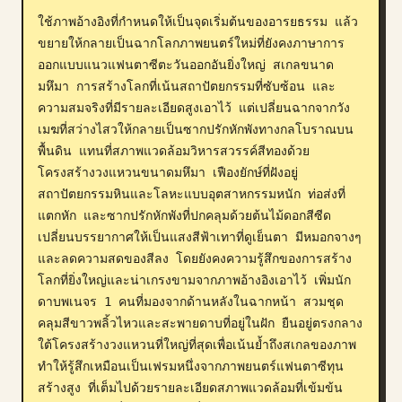
ใช้ภาพอ้างอิงที่กำหนดให้เป็นจุดเริ่มต้นของอารยธรรม แล้ว
บล็อก
ขยายให้กลายเป็นฉากโลกภาพยนตร์ใหม่ที่ยังคงภาษาการ
ออกแบบแนวแฟนตาซีตะวันออกอันยิ่งใหญ่ สเกลขนาด
อัปเดต
มหึมา การสร้างโลกที่เน้นสถาปัตยกรรมที่ซับซ้อน และ
ความสมจริงที่มีรายละเอียดสูงเอาไว้ แต่เปลี่ยนฉากจากวัง
เมฆที่สว่างไสวให้กลายเป็นซากปรักหักพังทางกลโบราณบน
พื้นดิน แทนที่สภาพแวดล้อมวิหารสวรรค์สีทองด้วย
โครงสร้างวงแหวนขนาดมหึมา เฟืองยักษ์ที่ฝังอยู่ 
สถาปัตยกรรมหินและโลหะแบบอุตสาหกรรมหนัก ท่อส่งที่
แตกหัก และซากปรักหักพังที่ปกคลุมด้วยต้นไม้ดอกสีซีด 
เปลี่ยนบรรยากาศให้เป็นแสงสีฟ้าเทาที่ดูเย็นตา มีหมอกจางๆ 
และลดความสดของสีลง โดยยังคงความรู้สึกของการสร้าง
โลกที่ยิ่งใหญ่และน่าเกรงขามจากภาพอ้างอิงเอาไว้ เพิ่มนัก
ดาบพเนจร 1 คนที่มองจากด้านหลังในฉากหน้า สวมชุด
คลุมสีขาวพลิ้วไหวและสะพายดาบที่อยู่ในฝัก ยืนอยู่ตรงกลาง
ใต้โครงสร้างวงแหวนที่ใหญ่ที่สุดเพื่อเน้นย้ำถึงสเกลของภาพ 
ทำให้รู้สึกเหมือนเป็นเฟรมหนึ่งจากภาพยนตร์แฟนตาซีทุน
สร้างสูง ที่เต็มไปด้วยรายละเอียดสภาพแวดล้อมที่เข้มข้น