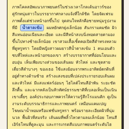
ภาพโคลสอัพแนวภาพยนตร์ในช่วงเวลาโกลเด้นอาวร์ของ
บล็อก
คู่รักหนุ่มสาวในบรรยากาศกลางแจ้งที่ใกล้ชิด โดยจัดเฟรม
ภาพตั้งแต่ช่วงหน้าอกขึ้นไป จุดสนใจหลักคือชายหนุ่มรูปงาม
อัปเดต
ที่มี 
น้ำตาลเข้ม
 ผมหยักศกยุ่งเล็กน้อย สันกรามคมชัด ผิว
สีแทนอ่อนเนียนละเอียด และมีสีหน้าสงบนิ่งทอดสายตามอง
ขึ้นไปทางซ้ายเล็กน้อย เขาสวมเสื้อเชิ้ตคอเปิดสีดำทรงหลวม
ที่ดูหรูหรา โดยมีหญิงสาวผมยาวสีน้ำตาลเข้ม 1 คนเอนตัว
ซบที่ไหล่และหน้าอกของเขา สร้างบรรยากาศที่อ่อนโยนและ
อบอุ่น เห็นเพียงบางส่วนของเส้นผม หัวไหล่ และชุดสาย
เดี่ยวสีดำบางๆ ของเธอ ใช้แสงย้อนจากพระอาทิตย์ตกดินที่
อยู่ต่ำทางด้านซ้าย สร้างแสงขอบที่เปล่งประกายรอบเส้นผม
และหัวไหล่ มีแสงแฟลร์อ่อนๆ ไฮไลต์โทนสีอำพัน ระยะชัด
ลึกตื้น และฉากหลังเป็นทิวทัศน์ธรรมชาติที่เบลอเห็นเป็นเนิน
เขาเตี้ยๆ องค์ประกอบภาพควรให้ความรู้สึกโรแมนติก ดูเป็น
งานระดับบรรณาธิการและภาพยนตร์ เหมือนแคมเปญ
โฆษณาน้ำหอมหรือแฟชั่นหรูหรา พร้อมรายละเอียดผิวที่นุ่ม
นวล พื้นผิวที่สมจริง เส้นผมที่พลิ้วไหวตามลมเล็กน้อย โทนสี
เอิร์ธโทนที่ดูละมุน และการเกรดสีแบบภาพยนตร์ระดับไฮ