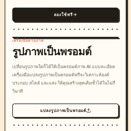
ลองใช้ฟรี
เครื่องมือด้านภาพ
รูปภาพเป็นพรอมต์
/imagine prompt: cinemati
เปลี่ยนรูปภาพใดก็ได้ให้เป็นพรอมต์ภาพ AI แบบละเอียด
c, cyberpunk sunset, neon
เครื่องมือแปลงรูปภาพเป็นพรอมต์ฟรีจะวิเคราะห์องค์
colors, 8k --v 6.0
ประกอบ สไตล์ และแสง ให้คุณสร้างลุคเดิมซ้ำได้ในไม่กี่
วินาที
แปลงรูปภาพเป็นพรอมต์