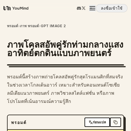
ลงชื่อเข้าใช้
YouMind
ภาพรวม
พรอมต์
›
ภาพ พรอมต์
›
GPT IMAGE 2
ภาพโคลสอัพคู่รักท่ามกลางแสง
กรณีการใช้งาน
อาทิตย์ตกดินแบบภาพยนตร์
ทักษะ
พรอมต์นี้สร้างภาพถ่ายโคลสอัพคู่รักสุดโรแมนติกที่สมจริง
พรอมต์
ในช่วงเวลาโกลเด้นอาวร์ เหมาะสำหรับคอนเทนต์โซเชีย
ลมีเดียแนวภาพยนตร์ ภาพวิชวลสไตล์แฟชั่น หรือภาพ
โปรโมตที่เน้นอารมณ์ความรู้สึก
ราคา
ดาวน์โหลด
พรอมต์
ก่อนแปล