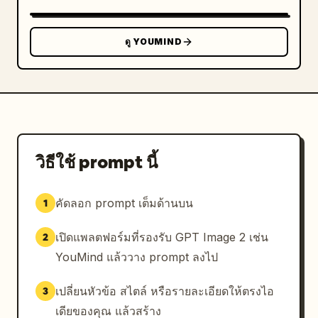
      },

      {

        "tier": 5,

ดู YOUMIND
        "description": "ช่องแบ่งครึ่ง ด้านซ้ายแสดง
ใบหน้าเศร้าๆ ด้านขวาแสดงภาพโคลสอัพที่ดูมุ่งมั่นพร้อม
ดวงตาเรืองแสง",

        "elements": [

          {"type": "text_box", "position": 
"ซ้าย", "text": "ไม่มีพลัง ไม่มีสติปัญญา เป็นเพียง
ขยะ"},

วิธีใช้ prompt นี้
          {"type": "text_box", "position": 
"กลางขวา", "text": "——นั่นเป็นเพียงสิ่งที่พวกเขาคิด
คัดลอก prompt เต็มด้านบน
1
เท่านั้น"}

        ]

เปิดแพลตฟอร์มที่รองรับ GPT Image 2 เช่น
2
      },

      {

YouMind แล้ววาง prompt ลงไป
        "tier": 6,

        "description": "ช่องเวทมนตร์แบบนามธรรม 
เปลี่ยนหัวข้อ สไตล์ หรือรายละเอียดให้ตรงไอ
3
ด้านซ้ายแสดงสัญลักษณ์โพดำสีฟ้าเรืองแสงในวงเวท ด้าน
เดียของคุณ แล้วสร้าง