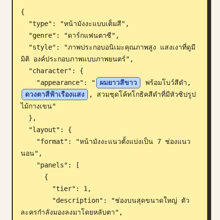
{

บล็อก
  "type": "หน้ามังงะแบบเต็มสี",

  "genre": "ดาร์กแฟนตาซี",

อัปเดต
  "style": "ภาพประกอบอนิเมะคุณภาพสูง แสงเงาที่ดูมี
มิติ องค์ประกอบภาพแบบภาพยนตร์",

  "character": {

    "appearance": "
ผมยาวสีขาว
 พร้อมโบว์สีดำ, 
ดวงตาสีฟ้าเรืองแสง
, สวมชุดโค้ทโกธิคสีดำที่มีหัวซิปรูป
ไม้กางเขน"

  },

  "layout": {

    "format": "หน้ามังงะแนวตั้งแบ่งเป็น 7 ช่องแนว
นอน",

    "panels": [

      {

        "tier": 1,

        "description": "ช่องบนสุดขนาดใหญ่ ตัว
ละครกำลังมองลงมาโดยหลับตา",
