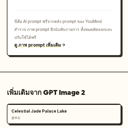
ขวาแสดงกล่องข้อความสไตล์ดิจิทัลเรืองแสง",

        "elements": [

          {"type": "text_box", "position": 
นี่คือ AI prompt ฟรีจากคลัง prompt ของ YouMind
"กลาง", "text": "พลังที่ถูกผนึกไว้ และ “ความทรงจำ” 
สำรวจ ภาพ prompt อีกนับพันรายการ ทั้งหมดคัดลอกและ
ที่ยังหลงเหลืออยู่ในตัวฉัน"},

          {"type": "glowing_text_box", 
ปรับใช้ได้ฟรี
"position": "ขวา", "text": "「ทำสัญญาซะ」"}

ดู ภาพ prompt เพิ่มเติม
        ]

      },

      {

        "tier": 7,

        "description": "ช่องล่างสุดขนาดใหญ่ ตัว
ละครมองมาข้างหน้าอย่างมั่นใจพร้อมรอยยิ้มมุมปาก",

เพิ่มเติมจาก GPT Image 2
        "elements": [

          {"type": "text_box", "position": 
"ซ้ายบน", "text": "...ก็ได้"},

Celestial Jade Palace Lake
          {"type": "text_box", "position": 
@李岳
"ซ้ายกลาง", "text": "ฉันจะใช้ไพ่ในมือทั้งหมดนี่
แหละ"},
