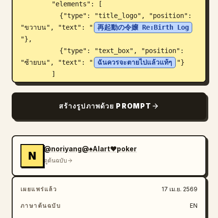
        "elements": [

          {"type": "title_logo", "position": 
"ขวาบน", "text": "
再起動の令嬢 Re:Birth Log
"},

          {"type": "text_box", "position": 
"ซ้ายบน", "text": "
ฉันควรจะตายไปแล้วแท้ๆ
"}

        ]

      },

      {

สร้างรูปภาพด้วย PROMPT
        "tier": 2,

        "description": "ช่องแนวนอนขนาดเล็ก 
ภาพโคลสอัพดวงตาที่เรืองแสงของตัวละคร",

        "elements": [

@noriyang@♠️AIart❤️poker
N
          {"type": "text_box", "position": 
ดูต้นฉบับ
"ขวา", "text": "เมื่อลืมตาขึ้นมา ก็พบว่าตัวเองอยู่ใน
โลกที่ไม่คุ้นเคย"}

เผยแพร่แล้ว
17 เม.ย. 2569
        ]

      },

ภาษาต้นฉบับ
EN
      {
