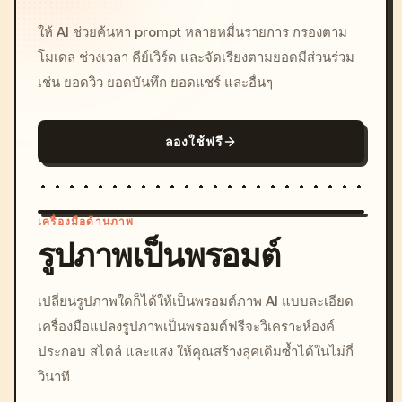
ให้ AI ช่วยค้นหา prompt หลายหมื่นรายการ กรองตาม
โมเดล ช่วงเวลา คีย์เวิร์ด และจัดเรียงตามยอดมีส่วนร่วม
เช่น ยอดวิว ยอดบันทึก ยอดแชร์ และอื่นๆ
ลองใช้ฟรี
เครื่องมือด้านภาพ
รูปภาพเป็นพรอมต์
/imagine prompt: cinemati
เปลี่ยนรูปภาพใดก็ได้ให้เป็นพรอมต์ภาพ AI แบบละเอียด
c, cyberpunk sunset, neon
เครื่องมือแปลงรูปภาพเป็นพรอมต์ฟรีจะวิเคราะห์องค์
colors, 8k --v 6.0
ประกอบ สไตล์ และแสง ให้คุณสร้างลุคเดิมซ้ำได้ในไม่กี่
วินาที