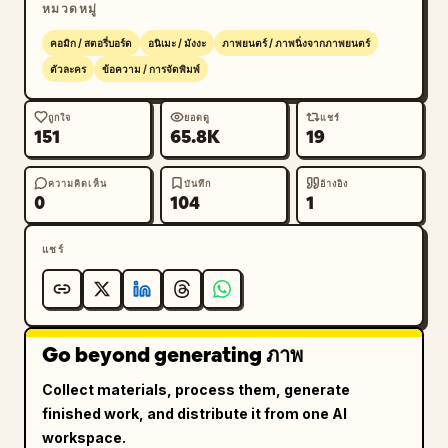
หมวดหมู่
        "tier": 3,

        "description": "ช่องแบบมอนทาจแสดงภาพ
คอมิก / สตอรี่บอร์ด
อนิเมะ / มังงะ
ภาพยนตร์ / ภาพนิ่งจากภาพยนตร์
ปราสาทโกธิค มังกรที่กำลังคำราม และตัวละครจากด้าน
ตัวละคร
ข้อความ / การจัดพิมพ์
หลัง",

        "elements": [

ถูกใจ
ยอดดู
แชร์
151
65.8K
19
          {"type": "text_box", "position": 
"ซ้าย", "text": "เวทมนตร์ ออร่า และ... มังกร"}

        ]

ความคิดเห็น
บันทึก
อ้างอิง
0
104
1
      },

      {

แชร์
        "tier": 4,

        "description": "ตัวละครดูหม่นหมองในป่า
ร้างที่มืดมิด",

        "elements": [

Go beyond generating ภาพ
          {"type": "text_box", "position": 
"ซ้าย", "text": "แถมร่างกายนี้... แม้จะเป็นขุนนาง 
Collect materials, process them, generate
แต่กลับถูกเรียกว่าเป็นพวกไร้ค่า"}

finished work, and distribute it from one AI
        ]

workspace.