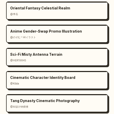
          {"type": "text_box", "position": 
Oriental Fantasy Celestial Realm
"ขวาล่าง", "text": "
@李岳
ฉันไม่ใช่ “เซเรน่า” คนเดิมอีกต่อไปแล้ว
"}

        ]

      }

Anime Gender-Swap Promo Illustration
    ]

@のぞむ＊AIイラスト
  }

}
Sci-Fi Misty Antenna Terrain
@HER19845
Cinematic Character Identity Board
@Kōda
Tang Dynasty Cinematic Photography
@AI设计钟师傅