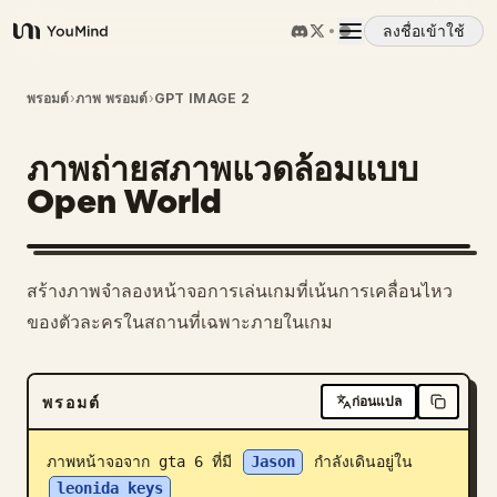
ลงชื่อเข้าใช้
YouMind
ภาพรวม
พรอมต์
›
ภาพ พรอมต์
›
GPT IMAGE 2
ภาพถ่ายสภาพแวดล้อมแบบ
กรณีการใช้งาน
Open World
ทักษะ
สร้างภาพจำลองหน้าจอการเล่นเกมที่เน้นการเคลื่อนไหว
พรอมต์
ของตัวละครในสถานที่เฉพาะภายในเกม
ราคา
พรอมต์
ก่อนแปล
ดาวน์โหลด
ภาพหน้าจอจาก gta 6 ที่มี 
Jason
 กำลังเดินอยู่ใน 
leonida keys