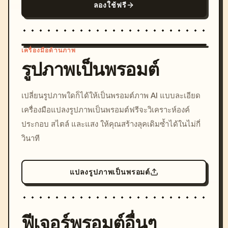
ลองใช้ฟรี
เครื่องมือด้านภาพ
รูปภาพเป็นพรอมต์
/imagine prompt: cinemati
เปลี่ยนรูปภาพใดก็ได้ให้เป็นพรอมต์ภาพ AI แบบละเอียด
c, cyberpunk sunset, neon
เครื่องมือแปลงรูปภาพเป็นพรอมต์ฟรีจะวิเคราะห์องค์
colors, 8k --v 6.0
ประกอบ สไตล์ และแสง ให้คุณสร้างลุคเดิมซ้ำได้ในไม่กี่
วินาที
แปลงรูปภาพเป็นพรอมต์
ฟีเจอร์พรอมต์อื่นๆ