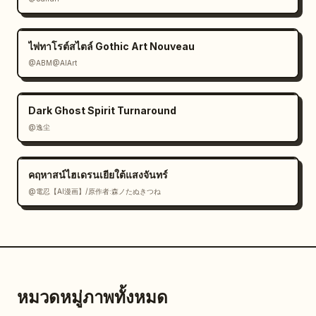
ไพ่ทาโรต์สไตล์ Gothic Art Nouveau
@ABM@AIArt
Dark Ghost Spirit Turnaround
@逸尘
คฤหาสน์ไฮเดรนเยียใต้แสงจันทร์
@電忍【AI漫画】/原作者:森ノたぬきつね
หมวดหมู่ภาพทั้งหมด