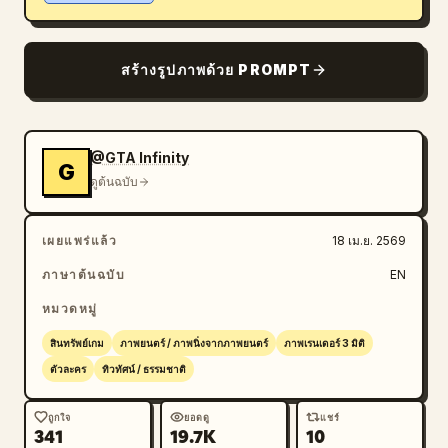
บล็อก
สร้างรูปภาพด้วย PROMPT
อัปเดต
@GTA Infinity
G
ดูต้นฉบับ
เผยแพร่แล้ว
18 เม.ย. 2569
ภาษาต้นฉบับ
EN
หมวดหมู่
สินทรัพย์เกม
ภาพยนตร์ / ภาพนิ่งจากภาพยนตร์
ภาพเรนเดอร์ 3 มิติ
ตัวละคร
ทิวทัศน์ / ธรรมชาติ
ถูกใจ
ยอดดู
แชร์
341
19.7K
10