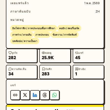
เผยแพร่แล้ว
1 พ.ค. 2569
ภาษาต้นฉบับ
ZH
หมวดหมู่
อินโฟกราฟิก / ภาพประกอบเพื่อการศึกษา
คอมิก / สตอรี่บอร์ด
ภาพร่าง / ลายเส้น
ภาพประกอบ
ข้อความ / การจัดพิมพ์
บทคัดย่อ / ความเป็นมา
ถูกใจ
ยอดดู
แชร์
282
25.9K
45
ความคิดเห็น
บันทึก
อ้างอิง
34
283
1
แชร์