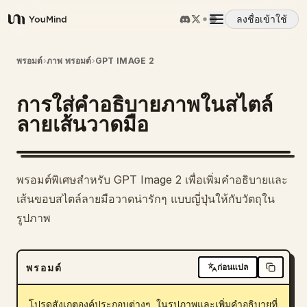
ลงชื่อเข้าใช้
YouMind
ภาพรวม
พรอมต์
›
ภาพ พรอมต์
›
GPT IMAGE 2
การใส่คำอธิบายภาพในสไตล์
กรณีการใช้งาน
ลายเส้นวาดมือ
ทักษะ
พรอมต์พิเศษสำหรับ GPT Image 2 เพื่อเพิ่มคำอธิบายและ
พรอมต์
เส้นขอบสไตล์ลายมือวาดน่ารักๆ แบบญี่ปุ่นให้กับวัตถุใน
รูปภาพ
ราคา
พรอมต์
ก่อนแปล
ดาวน์โหลด
โปรดสังเกตองค์ประกอบต่างๆ ในรูปภาพและเพิ่มคำอธิบายที่