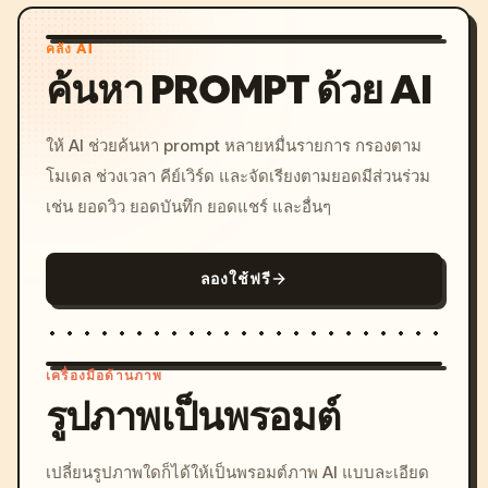
คลัง AI
ค้นหา PROMPT ด้วย AI
ให้ AI ช่วยค้นหา prompt หลายหมื่นรายการ กรองตาม
โมเดล ช่วงเวลา คีย์เวิร์ด และจัดเรียงตามยอดมีส่วนร่วม
เช่น ยอดวิว ยอดบันทึก ยอดแชร์ และอื่นๆ
ลองใช้ฟรี
เครื่องมือด้านภาพ
รูปภาพเป็นพรอมต์
/imagine prompt: cinemati
เปลี่ยนรูปภาพใดก็ได้ให้เป็นพรอมต์ภาพ AI แบบละเอียด
c, cyberpunk sunset, neon