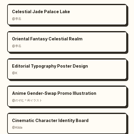
Celestial Jade Palace Lake
@李岳
Oriental Fantasy Celestial Realm
@李岳
Editorial Typography Poster Design
@K
Anime Gender-Swap Promo Illustration
@のぞむ＊AIイラスト
Cinematic Character Identity Board
@Kōda