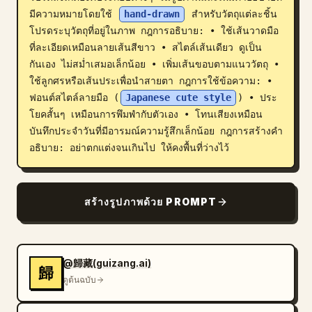
มีความหมายโดยใช้ 
hand-drawn
 สำหรับวัตถุแต่ละชิ้น 
บล็อก
โปรดระบุวัตถุที่อยู่ในภาพ กฎการอธิบาย: • ใช้เส้นวาดมือ
ที่ละเอียดเหมือนลายเส้นสีขาว • สไตล์เส้นเดียว ดูเป็น
อัปเดต
กันเอง ไม่สม่ำเสมอเล็กน้อย • เพิ่มเส้นขอบตามแนววัตถุ • 
ใช้ลูกศรหรือเส้นประเพื่อนำสายตา กฎการใช้ข้อความ: • 
ฟอนต์สไตล์ลายมือ (
Japanese cute style
) • ประ
โยคสั้นๆ เหมือนการพึมพำกับตัวเอง • โทนเสียงเหมือน
บันทึกประจำวันที่มีอารมณ์ความรู้สึกเล็กน้อย กฎการสร้างคำ
อธิบาย: อย่าตกแต่งจนเกินไป ให้คงพื้นที่ว่างไว้
สร้างรูปภาพด้วย PROMPT
@歸藏(guizang.ai)
歸
ดูต้นฉบับ