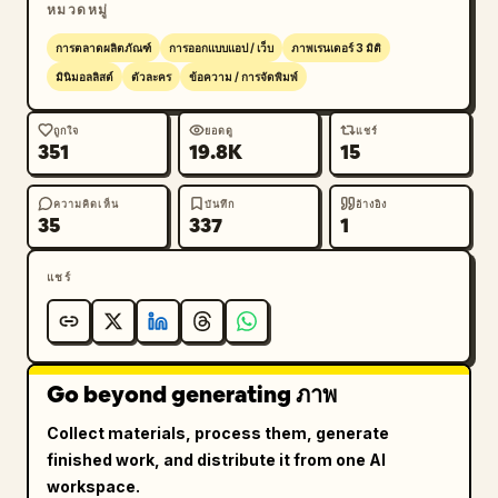
หมวดหมู่
ซี้"]},{"title":"YEAR","count":4,"labels":
["นักเรียน","วัยทำงาน","ครีเอเตอร์","แค่สนใจ"]},
การตลาดผลิตภัณฑ์
การออกแบบแอป / เว็บ
ภาพเรนเดอร์ 3 มิติ
{"title":"AGE","count":5,"labels":["ต่ำกว่า 
มินิมอลลิสต์
ตัวละคร
ข้อความ / การจัดพิมพ์
18","18–24","25–34","35–49","50+"]},
{"title":"INTERESTS","count":5,"labels":["เรซู
ถูกใจ
ยอดดู
แชร์
351
19.8K
15
เม่และจดหมายสมัครงาน","รูปภาพ","สร้าง
รูปภาพ","วิดีโอ","การเขียน"]},{"title":"HOW MERL 
WORKS FOR YOU","count":5,"labels":["หน่วยความ
ความคิดเห็น
บันทึก
อ้างอิง
35
337
1
จำ","สไตล์พรอมต์","ปรับให้เข้ากับคุณ","โมเดลเริ่ม
ต้น","ความยาวคำตอบ"]},{"title":"bottom 
แชร์
navigation","count":3,"labels":["ไอคอนหน้า
หลัก","ปุ่มตรงกลาง: 288 Merls","ไอคอน
โปรไฟล์"]}],"selected states":["แค่สนใจ","18–
24","เรซูเม่และจดหมายสมัครงาน","รูปภาพ","สร้าง
Go beyond generating ภาพ
รูปภาพ","การเขียน"],"toggles":
{"count":2,"labels":["เปิดหน่วยความจำ","เปิดการ
Collect materials, process them, generate
ปรับให้เข้ากับคุณ"]},"descriptive_rows":["หน่วย
finished work, and distribute it from one AI
ความจำ — Merl จดจำการตั้งค่าและการแชทที่ผ่านมาของ
workspace.