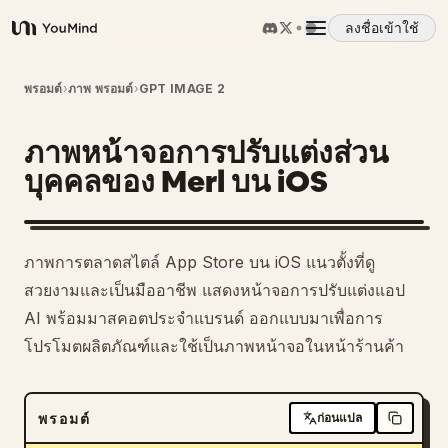
ลงชื่อเข้าใช้
YouMind
ภาพรวม
พรอมต์
›
ภาพ พรอมต์
›
GPT IMAGE 2
ภาพหน้าจอการปรับแต่งส่วน
กรณีการใช้งาน
บุคคลของ Merl บน iOS
ทักษะ
ภาพการตลาดสไตล์ App Store บน iOS แนวตั้งที่ดู
พรอมต์
สวยงามและเป็นมืออาชีพ แสดงหน้าจอการปรับแต่งแอป
AI พร้อมมาสคอตประจำแบรนด์ ออกแบบมาเพื่อการ
โปรโมตผลิตภัณฑ์และใช้เป็นภาพหน้าจอในหน้าร้านค้า
ราคา
ดาวน์โหลด
พรอมต์
ก่อนแปล