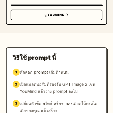
คุณ","สไตล์พรอมต์ — เป็นกันเอง ชัดเจน และ
กระชับ","ปรับให้เข้ากับคุณ — Merl ปรับพรอมต์และ
เวิร์กโฟลว์ตามกิจกรรมของคุณ","โมเดลเริ่มต้น — Merl 
ดู YOUMIND
เลือกโมเดลที่ดีที่สุดสำหรับทุกงาน","ความยาวคำตอบ — 
สมดุล"]}},"mascot":{"design":"rounded chibi-
like white character with dot eyes, small 
smile, peach blush 
cheeks","outfit_count":3,"outfit_pieces":
["หมวกพ่อมดสีน้ำตาล","ผ้าคลุมสีทอง","เข็มกลัดหรือโบว์
ที่คอ"],"pose":"ยืนข้างโทรศัพท์ โบกมือหรือนำเสนอเล็ก
วิธีใช้ prompt นี้
น้อย"},"typography":{"headline":"large elegant 
high-contrast serif in black","body":"small 
คัดลอก prompt เต็มด้านบน
1
clean sans-serif in muted dark 
gray","logo":"serif wordmark matching the 
เปิดแพลตฟอร์มที่รองรับ GPT Image 2 เช่น
2
headline"},"lighting":"soft studio lighting 
with gentle shadows, polished app-
YouMind แล้ววาง prompt ลงไป
advertisement finish","quality":"high-
resolution, highly legible UI, consistent 
เปลี่ยนหัวข้อ สไตล์ หรือรายละเอียดให้ตรงไอ
3
brand identity, premium iOS App Store 
เดียของคุณ แล้วสร้าง