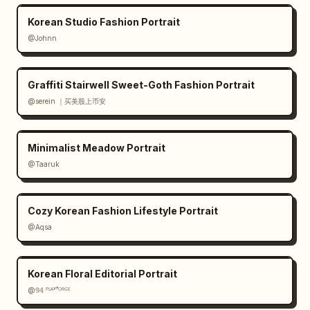
Korean Studio Fashion Portrait
@Johnn
Graffiti Stairwell Sweet-Goth Fashion Portrait
@serein ｜买美股上币安
Minimalist Meadow Portrait
@Taaruk
Cozy Korean Fashion Lifestyle Portrait
@Aqsa
Korean Floral Editorial Portrait
@𝟡𝟜 ᴾᴸᴬʸᶠᴼᴿᴳᴱ