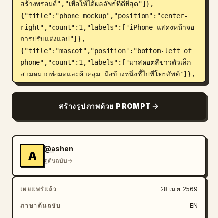
สร้างพรอมต์","เพื่อให้ได้ผลลัพธ์ที่ดีที่สุด"]},
{"title":"phone mockup","position":"center-
right","count":1,"labels":["iPhone แสดงหน้าจอ
การปรับแต่งแอป"]},
{"title":"mascot","position":"bottom-left of 
phone","count":1,"labels":["มาสคอตสีขาวตัวเล็ก
สวมหมวกพ่อมดและผ้าคลุม มือข้างหนึ่งชี้ไปที่โทรศัพท์"]},
{"title":"brand 
signature","position":"bottom-
สร้างรูปภาพด้วย PROMPT
center","count":2,"labels":["ไอคอนหน้ามาส
คอต","Merl"]}]},"device":{"model":"modern 
iPhone Pro style with dynamic 
island","angle":"slight rightward perspective 
@ashen
A
tilt","finish":"glossy black metal 
ดูต้นฉบับ
frame","screen":{"header":
{"time":"9:41","center title":"Merl ของ
เผยแพร่แล้ว
28 เม.ย. 2569
คุณ","right action":"เสร็จ
สิ้น"},"content_sections":
ภาษาต้นฉบับ
EN
[{"title":"BESTIE","count":1,"labels":["เพื่อน