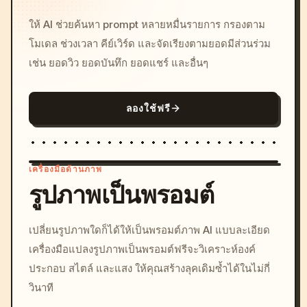
ให้ AI ช่วยค้นหา prompt หลายหมื่นรายการ กรองตาม
โมเดล ช่วงเวลา คีย์เวิร์ด และจัดเรียงตามยอดมีส่วนร่วม
เช่น ยอดวิว ยอดบันทึก ยอดแชร์ และอื่นๆ
ลองใช้ฟรี
เครื่องมือด้านภาพ
รูปภาพเป็นพรอมต์
/imagine prompt: cinemati
เปลี่ยนรูปภาพใดก็ได้ให้เป็นพรอมต์ภาพ AI แบบละเอียด
c, cyberpunk sunset, neon
เครื่องมือแปลงรูปภาพเป็นพรอมต์ฟรีจะวิเคราะห์องค์
colors, 8k --v 6.0
ประกอบ สไตล์ และแสง ให้คุณสร้างลุคเดิมซ้ำได้ในไม่กี่
วินาที