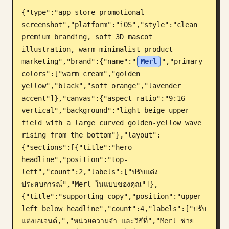
{"type":"app store promotional 
บล็อก
screenshot","platform":"iOS","style":"clean 
premium branding, soft 3D mascot 
อัปเดต
illustration, warm minimalist product 
marketing","brand":{"name":"
Merl
","primary 
colors":["warm cream","golden 
yellow","black","soft orange","lavender 
accent"]},"canvas":{"aspect_ratio":"9:16 
vertical","background":"light beige upper 
field with a large curved golden-yellow wave 
rising from the bottom"},"layout":
{"sections":[{"title":"hero 
headline","position":"top-
left","count":2,"labels":["ปรับแต่ง
ประสบการณ์","Merl ในแบบของคุณ"]},
{"title":"supporting copy","position":"upper-
left below headline","count":4,"labels":["ปรับ
แต่งเอเจนต์,","หน่วยความจำ และวิธีที่","Merl ช่วย