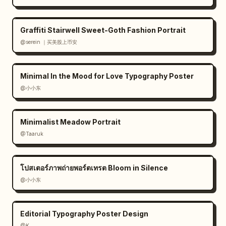
Graffiti Stairwell Sweet-Goth Fashion Portrait
@serein ｜买美股上币安
Minimal In the Mood for Love Typography Poster
@小小东
Minimalist Meadow Portrait
@Taaruk
โปสเตอร์ภาพถ่ายพอร์ตเทรต Bloom in Silence
@小小东
Editorial Typography Poster Design
@K