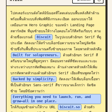
บล็อก
โปสเตอร์แบรนด์สไตล์มินิมอลที่โดดเด่นบนพื้นหลังสีดำด้าน
พร้อมพื้นผิวแบบสิ่งพิมพ์ที่มีเกรนละเอียด ออกแบบมาให้
อัปเดต
เหมือนภาพ Hero Graphic ของหน้า Landing Page 
สตาร์ทอัพ ที่มุมซ้ายบนให้วางไอคอนโลโก้สีครีมเรียบๆ ตาม
ด้วยชื่อแบรนด์ 
Biscuit
 ในรูปแบบตัวอักษร Serif ที่ดู
ประณีต ถัดลงมาให้สร้างบล็อกข้อความขนาดใหญ่จัดชิด
ซ้ายซึ่งกินพื้นที่ประมาณครึ่งซ้ายของภาพ โดยพาดหัวหลักคือ 
Built for solopreneurs.
 ด้วยตัวอักษร Serif สี
ครีมขนาดใหญ่ที่ดูหรูหรา มีคอนทราสต์ที่ชัดเจนและระยะ
ห่างระหว่างบรรทัดที่พอเหมาะ ด้านล่างพาดหัวหลักให้เพิ่ม
บรรทัดพาดหัวรองด้วยตัวอักษร Serif เอียงสีชมพูสดใสว่า 
Backed by simplicity.
 ถัดลงมาให้เพิ่มบล็อกเนื้อหา
ที่เป็นตัวอักษร Sans-serif สีขาวขนาดเล็กกว่า จัดชิด
ซ้าย โดยมีข้อความว่า 
Everything you need to launch, run, and 
grow—all in one place.
ใกล้กับมุมซ้ายล่างให้วาง URL 
biscuit.so
 ด้วยตัว