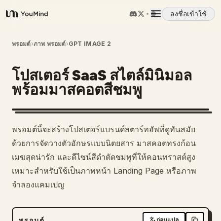
ลงชื่อเข้าใช้
YouMind
ภาพรวม
พรอมต์
›
ภาพ พรอมต์
›
GPT IMAGE 2
โปสเตอร์ SaaS สไตล์มินิมอล
กรณีการใช้งาน
พร้อมมาสคอตสีชมพู
ทักษะ
พรอมต์นี้จะสร้างโปสเตอร์แบรนด์สตาร์ทอัพที่ดูทันสมัย
พรอมต์
ด้วยการจัดวางตัวอักษรแบบนิตยสาร มาสคอตทรงก้อน
เมฆสุดน่ารัก และดีไซน์สีดำตัดชมพูที่ให้คอนทราสต์สูง
เหมาะสำหรับใช้เป็นภาพหน้า Landing Page หรือภาพ
ราคา
จำลองแคมเปญ
ดาวน์โหลด
พรอมต์
ก่อนแปล