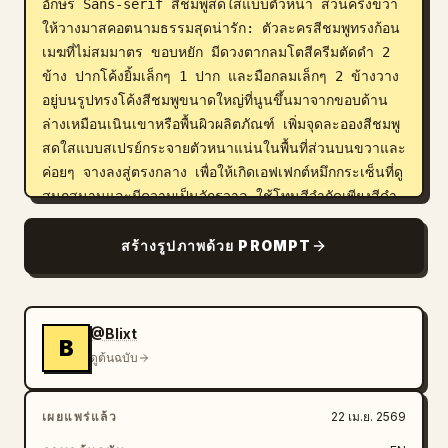
อักษร Sans-serif สีชมพูสดใสแบบตัวหนา ส่วนครึ่งขวา
ให้วางมาสคอตนามธรรมสุดน่ารัก: ตัวละครสีชมพูทรงก้อน
เมฆที่ไม่สมมาตร ขอบหยัก มีดวงตากลมโตสีครีมตัดดำ 2 
ข้าง ปากโค้งยิ้มเล็กๆ 1 ปาก และมือกลมเล็กๆ 2 ข้างวาง
อยู่บนรูปทรงโค้งสีชมพูขนาดใหญ่ที่นูนขึ้นมาจากขอบด้าน
ล่างเหมือนเนินเขาหรือพื้นผิวผลิตภัณฑ์ เพิ่มจุดละอองสีชมพู
สดใสแบบสเปรย์กระจายตัวหนาแน่นในพื้นที่ส่วนบนขวาและ
ค่อยๆ จางลงสู่ตรงกลาง เพื่อให้เกิดเอฟเฟกต์หมึกกระเซ็นที่ดู
สนุกสนานและมีความเป็นจักรวาล ใช้โทนสีจำกัดเพียงสีดำ 
สีครีม สีขาว และสีชมพูสดใส เน้นการจัดวางตัวอักษรแบบ
นิตยสารที่มีคอนทราสต์สูง มีพื้นที่ว่าง (Negative space) 
สร้างรูปภาพด้วย PROMPT
เยอะ ให้ความรู้สึกถึงแบรนด์ SaaS ที่ดูสะอาด ทันสมัย เข้า
ถึงง่าย และเป็นมิตรกับผู้ก่อตั้ง จัดวางตัวละครไว้ทางด้าน
ขวาของภาพ โปสเตอร์เป็นแนวตั้ง
@Blixt
B
ดูต้นฉบับ
เผยแพร่แล้ว
22 เม.ย. 2569