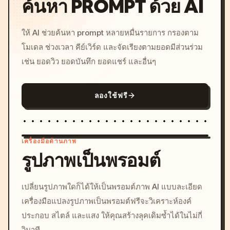
ค้นหา PROMPT ด้วย AI
ให้ AI ช่วยค้นหา prompt หลายหมื่นรายการ กรองตาม
โมเดล ช่วงเวลา คีย์เวิร์ด และจัดเรียงตามยอดมีส่วนร่วม
เช่น ยอดวิว ยอดบันทึก ยอดแชร์ และอื่นๆ
ลองใช้ฟรี
เครื่องมือด้านภาพ
รูปภาพเป็นพรอมต์
/imagine prompt: cinemati
เปลี่ยนรูปภาพใดก็ได้ให้เป็นพรอมต์ภาพ AI แบบละเอียด
c, cyberpunk sunset, neon
เครื่องมือแปลงรูปภาพเป็นพรอมต์ฟรีจะวิเคราะห์องค์
colors, 8k --v 6.0
ประกอบ สไตล์ และแสง ให้คุณสร้างลุคเดิมซ้ำได้ในไม่กี่
วินาที