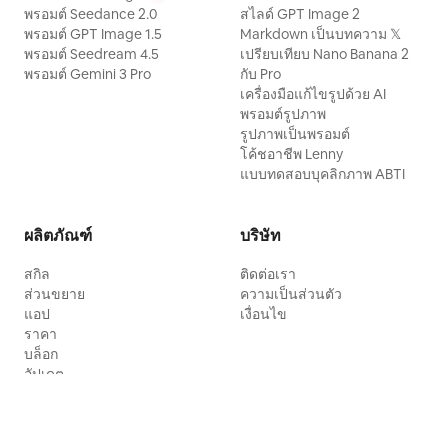
พรอมต์ Seedance 2.0
สไลด์ GPT Image 2
พรอมต์ GPT Image 1.5
Markdown เป็นบทความ 𝕏
พรอมต์ Seedream 4.5
เปรียบเทียบ Nano Banana 2
พรอมต์ Gemini 3 Pro
กับ Pro
เครื่องมือแก้ไขรูปด้วย AI
พรอมต์รูปภาพ
รูปภาพเป็นพรอมต์
โค้ชอาชีพ Lenny
แบบทดสอบบุคลิกภาพ ABTI
ผลิตภัณฑ์
บริษัท
สกิล
ติดต่อเรา
ส่วนขยาย
ความเป็นส่วนตัว
แอป
เงื่อนไข
ราคา
บล็อก
อัปเดต