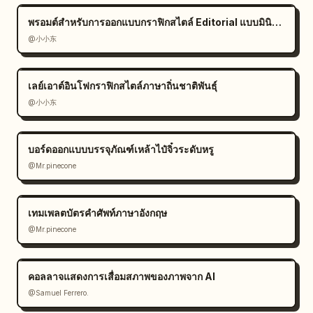
พรอมต์สำหรับการออกแบบกราฟิกสไตล์ Editorial แบบมินิมอล
@小小东
เลย์เอาต์อินโฟกราฟิกสไตล์ภาษาถิ่นชาติพันธุ์
@小小东
บอร์ดออกแบบบรรจุภัณฑ์เหล้าไป๋จิ๋วระดับหรู
@Mr.pinecone
เทมเพลตบัตรคำศัพท์ภาษาอังกฤษ
@Mr.pinecone
คอลลาจแสดงการเสื่อมสภาพของภาพจาก AI
@Samuel Ferrero.