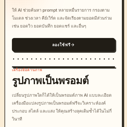
ให้ AI ช่วยค้นหา prompt หลายหมื่นรายการ กรองตาม
โมเดล ช่วงเวลา คีย์เวิร์ด และจัดเรียงตามยอดมีส่วนร่วม
เช่น ยอดวิว ยอดบันทึก ยอดแชร์ และอื่นๆ
ลองใช้ฟรี
เครื่องมือด้านภาพ
รูปภาพเป็นพรอมต์
/imagine prompt: cinemati
เปลี่ยนรูปภาพใดก็ได้ให้เป็นพรอมต์ภาพ AI แบบละเอียด
c, cyberpunk sunset, neon
เครื่องมือแปลงรูปภาพเป็นพรอมต์ฟรีจะวิเคราะห์องค์
colors, 8k --v 6.0
ประกอบ สไตล์ และแสง ให้คุณสร้างลุคเดิมซ้ำได้ในไม่กี่
วินาที