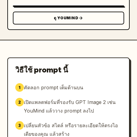
[ข้อกำหนดด้านสไตล์]

- เว้นพื้นที่ว่างให้เพียงพอ ให้ความรู้สึก "โปร่งสบาย"

ดู YOUMIND
- ไอคอนที่เป็นเอกภาพ (แบบเส้นหรือแบบแบน)

- ให้ความสำคัญกับการอ่านง่ายเป็นอันดับแรก

- มีจุดมุ่งหมายเพื่อการศึกษาที่ชัดเจน

[การปรับปรุงเพิ่มเติม (ทางเลือก)]

- สามารถใส่: บล็อกเปรียบเทียบ / ลูกศรแสดง
กระบวนการ / แผนภาพโครงสร้าง

วิธีใช้ prompt นี้
- สามารถเพิ่มโมดูล "สรุปใจความสำคัญ" เพื่อเป็นบทสรุป
ทางสายตา
คัดลอก prompt เต็มด้านบน
1
เปิดแพลตฟอร์มที่รองรับ GPT Image 2 เช่น
2
YouMind แล้ววาง prompt ลงไป
เปลี่ยนหัวข้อ สไตล์ หรือรายละเอียดให้ตรงไอ
3
เดียของคุณ แล้วสร้าง