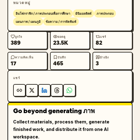
หมวดหมู่
- ประเภทแนวคิด → คำจำกัดความ + หลักการ + ลักษณะ
เด่น + ตัวอย่าง

อินโฟกราฟิก / ภาพประกอบเพื่อการศึกษา
มินิมอลลิสต์
ภาพประกอบ
- ประเภทเปรียบเทียบ → A เทียบกับ B (โครงสร้างเชิง
แผนภาพ / แผนภูมิ
ข้อความ / การจัดพิมพ์
เปรียบเทียบ)

- ประเภทกระบวนการ → ขั้นตอน / ผังงาน

ถูกใจ
ยอดดู
แชร์
389
23.5K
82
- ประเภทระบบ → ส่วนประกอบ + ความสัมพันธ์

- ประเภททักษะ → วิธีการ + เคล็ดลับ + ข้อผิดพลาดที่พบ
บ่อย

ความคิดเห็น
บันทึก
อ้างอิง
17
465
3
[ลำดับชั้นทางสายตา]

แชร์
- ชื่อเรื่อง > หัวข้อโมดูล > เนื้อหาหลัก > ข้อมูลสนับสนุน

- ข้อมูลสำคัญสามารถเน้นด้วยสีหรือไอคอน

[คำแนะนำด้านสี]

Go beyond generating ภาพ
- สีหลัก: เลือกตามธีม (เทคโนโลยี = สีฟ้า, การเรียนรู้ 
= สีเขียว, คำเตือน = สีส้ม)

Collect materials, process them, generate
- สีรอง: ใช้เพียง 1–2 สีก็เพียงพอ

finished work, and distribute it from one AI
- หลีกเลี่ยงสีที่มีความอิ่มตัวสูงหรือสีที่ฉูดฉาดเกินไป

workspace.