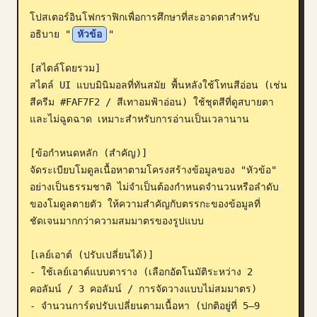
โปสเตอร์อินโฟกราฟิกเพื่อการศึกษาที่สะอาดตาสำหรับ
บล็อก
อธิบาย "
หัวข้อ
"

อัปเดต
[สไตล์โดยรวม]

สไตล์ UI แบบมินิมอลที่ทันสมัย พื้นหลังใช้โทนสีอ่อน (เช่น 
สีครีม #FAF7F2 / สีเทาอมฟ้าอ่อน) ใช้ชุดสีที่ดูสบายตา
และไม่ฉูดฉาด เหมาะสำหรับการอ่านเป็นเวลานาน

[ข้อกำหนดหลัก (สำคัญ)]

จัดระเบียบโมดูลเนื้อหาตามโครงสร้างข้อมูลของ "หัวข้อ" 
อย่างเป็นธรรมชาติ ไม่จำเป็นต้องกำหนดจำนวนหรือลำดับ
ของโมดูลตายตัว ให้ความสำคัญกับตรรกะของข้อมูลที่
ชัดเจนมากกว่าความสมมาตรของรูปแบบ

[เลย์เอาต์ (ปรับเปลี่ยนได้)]

- ใช้เลย์เอาต์แบบตาราง (เลือกอัตโนมัติระหว่าง 2 
คอลัมน์ / 3 คอลัมน์ / การจัดวางแบบไม่สมมาตร)

- จำนวนการ์ดปรับเปลี่ยนตามเนื้อหา (ปกติอยู่ที่ 5–9 