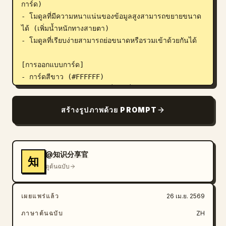
การ์ด)

- โมดูลที่มีความหนาแน่นของข้อมูลสูงสามารถขยายขนาด
ได้ (เพิ่มน้ำหนักทางสายตา)

- โมดูลที่เรียบง่ายสามารถย่อขนาดหรือรวมเข้าด้วยกันได้

[การออกแบบการ์ด]

- การ์ดสีขาว (#FFFFFF)

- มุมโค้งมน + เงาจางๆ (เพิ่มมิติที่นุ่มนวล)

- รักษาช่องว่างและการจัดวางให้สม่ำเสมอ

สร้างรูปภาพด้วย PROMPT
[แต่ละโมดูลข้อมูลประกอบด้วย]

- ภาพประกอบที่เรียบง่าย (สไตล์เดียวกัน)

- หัวข้อที่ชัดเจน (ลำดับชั้นที่ชัดเจน)

@知识分享官
知
- ประโยคอธิบายหลัก 1–3 ประโยค (หลีกเลี่ยงการใช้คำ
ดูต้นฉบับ
ฟุ่มเฟือย)

- มีตัวอย่าง / การเปรียบเทียบ / บทสรุปตามความจำเป็น

เผยแพร่แล้ว
26 เม.ย. 2569
[หลักการจัดระเบียบเนื้อหา (เน้นย้ำ)]

ภาษาต้นฉบับ
ZH
เลือกโครงสร้างที่เหมาะสมโดยอัตโนมัติตามธีม เช่น:
