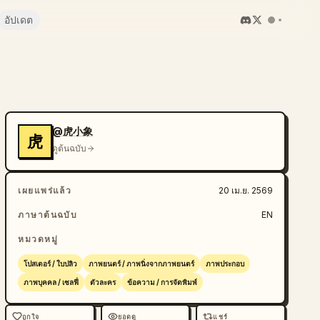
อัปเดต
@虎小象
虎
ดูต้นฉบับ
เผยแพร่แล้ว
20 เม.ย. 2569
ภาษาต้นฉบับ
EN
หมวดหมู่
โปสเตอร์ / ใบปลิว
ภาพยนตร์ / ภาพนิ่งจากภาพยนตร์
ภาพประกอบ
ภาพบุคคล / เซลฟี่
ตัวละคร
ข้อความ / การจัดพิมพ์
ถูกใจ
ยอดดู
แชร์