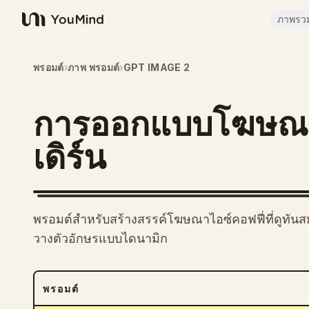
ภาพรว
YouMind
พรอมต์
›
ภาพ พรอมต์
›
GPT IMAGE 2
การออกแบบโฆษณาไ
เดิร์น
พรอมต์สำหรับสร้างสรรค์โฆษณาไอซ์คอฟฟี่ที่ดูทันส
วางตัวอักษรแบบไดนามิก
พรอมต์