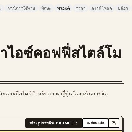
ม
กรณีการใช้งาน
ทักษะ
พรอมต์
ราคา
ดาวน์โหลด
บล็อก
อซ์คอฟฟี่สไตล์โม
มัยและมีสไตล์สำหรับตลาดญี่ปุ่น โดยเน้นการจัด
สร้างรูปภาพด้วย PROMPT
ก่อนแปล