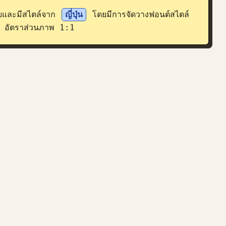
มัยและมีสไตล์จาก 
ญี่ปุ่น
 โดยมีการจัดวางฟอนต์สไตล์
 อัตราส่วนภาพ 1:1