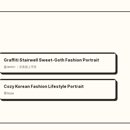
Graffiti Stairwell Sweet-Goth Fashion Portrait
@serein ｜买美股上币安
Cozy Korean Fashion Lifestyle Portrait
@Aqsa