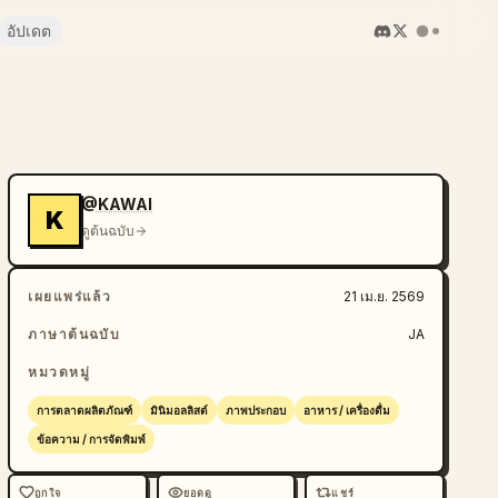
อัปเดต
@KAWAI
K
ดูต้นฉบับ
เผยแพร่แล้ว
21 เม.ย. 2569
ภาษาต้นฉบับ
JA
หมวดหมู่
การตลาดผลิตภัณฑ์
มินิมอลลิสต์
ภาพประกอบ
อาหาร / เครื่องดื่ม
ข้อความ / การจัดพิมพ์
ถูกใจ
ยอดดู
แชร์