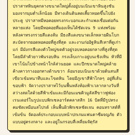
ปราสาทหินยุคกลางขนาดใหญ่ตั้งอยู่บนเนินเขาหินสูงชัน 
บล็อก
มองจากมุมต่ำเล็กน้อย มีทางเดินดินคดเคี้ยวทอดขึ้นไปยัง
ประตู ปราสาทมีหอคอยทรงกระบอกและกำแพงเชื่อมต่อกัน
อัปเดต
หลายแห่ง โดยมีหอคอยที่มองเห็นได้ชัดเจน 9 แห่งพร้อม
หลังคาทรงกรวยสีแดงส้ม มีธงสีแดงขนาดเล็กหลายผืนโบก
สะบัดจากยอดหอคอยที่สูงที่สุด และงานก่ออิฐหินสีเทาที่ดูเก่า
แก่ มีมังกรสีแดงตัวใหญ่ขดตัวอยู่รอบหอคอยกลางที่สูงที่สุด 
โดยมีลำตัวยาวพันรอบหิน กรงเล็บเกาะอยู่บนเชิงเทิน หัวที่มี
เขาโน้มไปข้างหน้าใกล้ส่วนยอด และปีกขนาดใหญ่คล้าย
ค้างคาวกางออกทางด้านขวา ล้อมรอบเนินเขาด้วยต้นสนสี
เขียวเข้มหนาทึบและโขดหิน โดยมีภูเขาสีฟ้าไกลๆ อยู่ที่เส้น
ขอบฟ้า จัดวางปราสาทไว้บนพื้นหลังท้องฟ้าเวลากลางวันที่
สว่างสดใสด้วยสีฟ้าเข้มและมีก้อนเมฆคิวมูลัสสีขาวฟูฟ่อง 
เรนเดอร์ในรูปแบบพิกเซลอาร์ตคลาสสิก 16 บิตที่มีรูปทรง
คมชัดเหมือนสไปรต์ เห็นพื้นผิวพิกเซลชัดเจน คอนทราสต์ที่
เข้มข้น จัดองค์ประกอบแบบหน้าปกเกมแฟนตาซีผจญภัย ตัว
แบบอยู่ตรงกลาง และอยู่ในกรอบสี่เหลี่ยมจัตุรัส