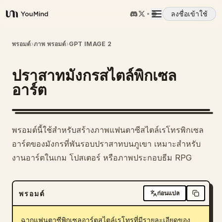
ลงชื่อเข้าใช้
YouMind
ภาพรวม
พรอมต์
›
ภาพ พรอมต์
›
GPT IMAGE 2
ปราสาทมังกรสไตล์พิกเซล
กรณีการใช้งาน
อาร์ต
ทักษะ
พรอมต์นี้ใช้สำหรับสร้างภาพแฟนตาซีสไตล์เรโทรพิกเซล
พรอมต์
อาร์ตของมังกรที่พันรอบปราสาทบนภูเขา เหมาะสำหรับ
งานอาร์ตในเกม โปสเตอร์ หรือภาพประกอบธีม RPG
ราคา
พรอมต์
ก่อนแปล
ดาวน์โหลด
ฉากแฟนตาซีพิกเซลอาร์ตสไตล์เรโทรที่มีรายละเอียดของ