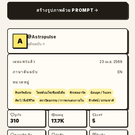
สร้างรูปภาพด้วย PROMPT
@Astropulse
A
ดูต้นฉบับ
เผยแพร่แล้ว
23 เม.ย. 2569
ภาษาต้นฉบับ
EN
หมวดหมู่
สินทรัพย์เกม
โพสต์บนโซเชียลมีเดีย
พิกเซลอาร์ต
ย้อนยุค / วินเทจ
สัตว์ / สิ่งมีชีวิต
สถาปัตยกรรม / การตกแต่งภายใน
ทิวทัศน์ / ธรรมชาติ
ถูกใจ
ยอดดู
แชร์
310
17.7K
5
ความคิดเห็น
บันทึก
อ้างอิง