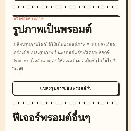
เครื่องมือด้านภาพ
รูปภาพเป็นพรอมต์
/imagine prompt: cinemati
เปลี่ยนรูปภาพใดก็ได้ให้เป็นพรอมต์ภาพ AI แบบละเอียด
c, cyberpunk sunset, neon
เครื่องมือแปลงรูปภาพเป็นพรอมต์ฟรีจะวิเคราะห์องค์
colors, 8k --v 6.0
ประกอบ สไตล์ และแสง ให้คุณสร้างลุคเดิมซ้ำได้ในไม่กี่
วินาที
แปลงรูปภาพเป็นพรอมต์
ฟีเจอร์พรอมต์อื่นๆ