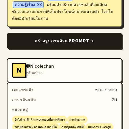
ความรู้เรื่อง XX
 พร้อมคำอธิบายด้วยชอล์กที่ละเอียด
บล็อก
ชัดเจนและแผนภาพที่เป็นประโยชน์บนกระดานดำ โดยไม่
ต้องมีนักเรียนในภาพ
อัปเดต
สร้างรูปภาพด้วย PROMPT
@Nicolechan
N
ดูต้นฉบับ
เผยแพร่แล้ว
23 เม.ย. 2569
ภาษาต้นฉบับ
ZH
หมวดหมู่
อินโฟกราฟิก / ภาพประกอบเพื่อการศึกษา
การถ่ายภาพ
สถาปัตยกรรม / การตกแต่งภายใน
ภาพบุคคล / เซลฟี่
แผนภาพ / แผนภูมิ