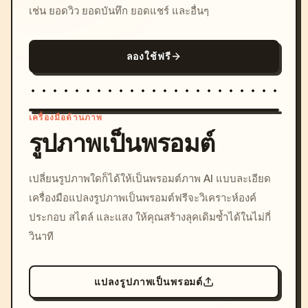
เช่น ยอดวิว ยอดบันทึก ยอดแชร์ และอื่นๆ
ลองใช้ฟรี
เครื่องมือด้านภาพ
รูปภาพเป็นพรอมต์
/imagine prompt: cinemati
เปลี่ยนรูปภาพใดก็ได้ให้เป็นพรอมต์ภาพ AI แบบละเอียด
c, cyberpunk sunset, neon
เครื่องมือแปลงรูปภาพเป็นพรอมต์ฟรีจะวิเคราะห์องค์
colors, 8k --v 6.0
ประกอบ สไตล์ และแสง ให้คุณสร้างลุคเดิมซ้ำได้ในไม่กี่
วินาที
แปลงรูปภาพเป็นพรอมต์