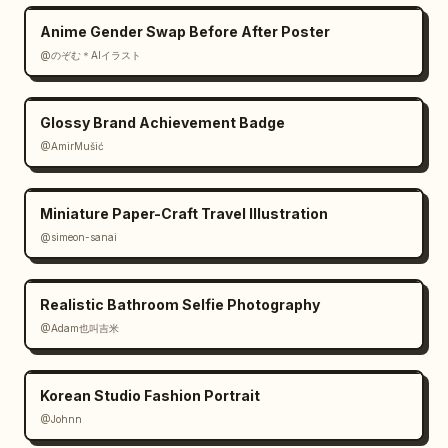
Anime Gender Swap Before After Poster
@のぞむ＊AIイラスト
Glossy Brand Achievement Badge
@AmirMušić
Miniature Paper-Craft Travel Illustration
@simeon-sanai
Realistic Bathroom Selfie Photography
@Adam也叫吉米
Korean Studio Fashion Portrait
@Johnn