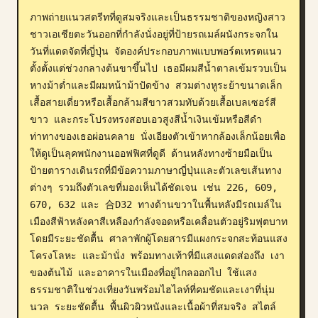
ภาพถ่ายแนวสตรีทที่ดูสมจริงและเป็นธรรมชาติของหญิงสาว
บล็อก
ชาวเอเชียตะวันออกที่กำลังนั่งอยู่ที่ป้ายรถเมล์ผนังกระจกใน
วันที่แดดจัดที่ญี่ปุ่น จัดองค์ประกอบภาพแบบพอร์ตเทรตแนว
อัปเดต
ตั้งตั้งแต่ช่วงกลางต้นขาขึ้นไป เธอมีผมสีน้ำตาลเข้มรวบเป็น
หางม้าต่ำและมีผมหน้าม้าปัดข้าง สวมต่างหูระย้าขนาดเล็ก 
เสื้อสายเดี่ยวหรือเสื้อกล้ามสีขาวสวมทับด้วยเสื้อเบลเซอร์สี
ขาว และกระโปรงทรงสอบเอวสูงสีน้ำเงินเข้มหรือสีดำ 
ท่าทางของเธอผ่อนคลาย นั่งเอียงตัวเข้าหากล้องเล็กน้อยเพื่อ
ให้ดูเป็นลุคพนักงานออฟฟิศที่ดูดี ด้านหลังทางซ้ายมือเป็น
ป้ายตารางเดินรถที่มีข้อความภาษาญี่ปุ่นและตัวเลขเส้นทาง
ต่างๆ รวมถึงตัวเลขที่มองเห็นได้ชัดเจน เช่น 226, 609, 
670, 632 และ 合D32 ทางด้านขวาในพื้นหลังมีรถเมล์ใน
เมืองสีฟ้าหลังคาสีเหลืองกำลังจอดหรือเคลื่อนตัวอยู่ริมฟุตบาท
โดยมีระยะชัดตื้น ศาลาพักผู้โดยสารมีแผงกระจกสะท้อนแสง 
โครงโลหะ และม้านั่ง พร้อมทางเท้าที่มีแสงแดดส่องถึง เงา
ของต้นไม้ และอาคารในเมืองที่อยู่ไกลออกไป ใช้แสง
ธรรมชาติในช่วงเที่ยงวันพร้อมไฮไลท์ที่คมชัดและเงาที่นุ่ม
นวล ระยะชัดตื้น พื้นผิวผิวหนังและเนื้อผ้าที่สมจริง สไตล์