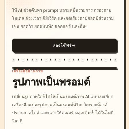
ให้ AI ช่วยค้นหา prompt หลายหมื่นรายการ กรองตาม
โมเดล ช่วงเวลา คีย์เวิร์ด และจัดเรียงตามยอดมีส่วนร่วม
เช่น ยอดวิว ยอดบันทึก ยอดแชร์ และอื่นๆ
ลองใช้ฟรี
เครื่องมือด้านภาพ
รูปภาพเป็นพรอมต์
/imagine prompt: cinemati
เปลี่ยนรูปภาพใดก็ได้ให้เป็นพรอมต์ภาพ AI แบบละเอียด
c, cyberpunk sunset, neon
เครื่องมือแปลงรูปภาพเป็นพรอมต์ฟรีจะวิเคราะห์องค์
colors, 8k --v 6.0
ประกอบ สไตล์ และแสง ให้คุณสร้างลุคเดิมซ้ำได้ในไม่กี่
วินาที