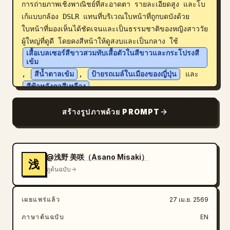
การถ่ายภาพเชิงพาณิชย์ที่สะอาดตา รายละเอียดสูง และโบ
เก้แบบกล้อง DSLR แทนที่บริเวณใบหน้าที่ถูกบดบังด้วย
ใบหน้าที่มองเห็นได้ชัดเจนและเป็นธรรมชาติของหญิงสาววัย
ผู้ใหญ่ที่ดูดี โดยคงสีหน้าให้ดูสงบและเป็นกลาง ใช้ 
เสื้อเบลเซอร์สีขาวสวมทับเสื้อตัวในสีขาวและกระโปรงสี
เข้ม
, 
สีน้ำตาลเข้ม
, 
ป้ายรถเมล์ในเมืองของญี่ปุ่น
 และ 
สีฟ้าหลังคาสีเหลือง
สร้างรูปภาพด้วย PROMPT
@浅野 美咲（Asano Misaki）
浅
ดูต้นฉบับ
เผยแพร่แล้ว
27 เม.ย. 2569
ภาษาต้นฉบับ
EN