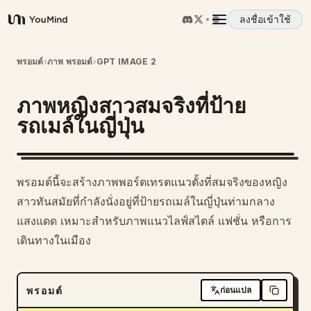
ลงชื่อเข้าใช้
YouMind
ภาพรวม
พรอมต์
›
ภาพ พรอมต์
›
GPT IMAGE 2
ภาพหญิงสาวสมจริงที่ป้าย
กรณีการใช้งาน
รถเมล์ในญี่ปุ่น
ทักษะ
พรอมต์นี้จะสร้างภาพพอร์ตเทรตแนวตั้งที่สมจริงของหญิง
พรอมต์
สาวทันสมัยที่กำลังนั่งอยู่ที่ป้ายรถเมล์ในญี่ปุ่นท่ามกลาง
แสงแดด เหมาะสำหรับภาพแนวไลฟ์สไตล์ แฟชั่น หรือการ
เดินทางในเมือง
ราคา
ดาวน์โหลด
พรอมต์
ก่อนแปล