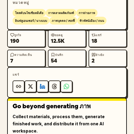
หมวดหมู่
โพสต์บนโซเชียลมีเดีย
การตลาดผลิตภัณฑ์
การถ่ายภาพ
อินฟลูเอนเซอร์ / นางแบบ
ภาพบุคคล / เซลฟี่
ทิวทัศน์เมือง / ถนน
ถูกใจ
ยอดดู
แชร์
190
12.5K
18
ความคิดเห็น
บันทึก
อ้างอิง
7
54
2
แชร์
Go beyond generating ภาพ
Collect materials, process them, generate
finished work, and distribute it from one AI
workspace.