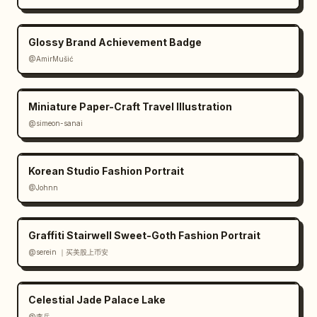
Glossy Brand Achievement Badge
@AmirMušić
Miniature Paper-Craft Travel Illustration
@simeon-sanai
Korean Studio Fashion Portrait
@Johnn
Graffiti Stairwell Sweet-Goth Fashion Portrait
@serein ｜买美股上币安
Celestial Jade Palace Lake
@李岳