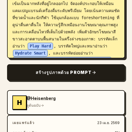
เข้มเป็นฉากหลังที่อยู่ไกลออกไป จัดองค์ประกอบให้เหมือน
แคมเปญแบรนด์เครื่องดื่มระดับพรีเมียม โดยเน้นความคมชัด
ที่ขวดน้ำและนักกีฬา ใช้มุมกล้องแบบ foreshortening ที่
ดูน่าตื่นตาตื่นใจ ให้ความรู้สึกเหมือนงานโฆษณาคุณภาพสูง
และการเคลื่อนไหวที่เต็มไปด้วยพลัง เพิ่มตัวอักษรโฆษณาสี
ขาวสะอาดตาบนพื้นสนามในครึ่งล่างของภาพ: บรรทัดเล็ก
อ่านว่า 
Play Hard
, บรรทัดใหญ่และหนาอ่านว่า 
Hydrate Smart
, และบรรทัดย่อยอ่านว่า 
Hydration that keeps up with every move.
วางโลโก้ 
Aqua
 อีกครั้งด้วยสีขาวที่มุมขวาบน และใส่ 
สร้างรูปภาพด้วย PROMPT
URL เว็บไซต์ขนาดเล็กสีขาวที่มุมขวาล่างว่า 
www.aqua.com
@Heisenberg
H
ดูต้นฉบับ
เผยแพร่แล้ว
23 เม.ย. 2569