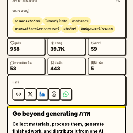
ภาษาต้นฉบับ
EN
หมวดหมู่
การตลาดผลิตภัณฑ์
โปสเตอร์ / ใบปลิว
การถ่ายภาพ
ภาพยนตร์ / ภาพนิ่งจากภาพยนตร์
ผลิตภัณฑ์
อินฟลูเอนเซอร์ / นางแบบ
ถูกใจ
ยอดดู
แชร์
958
39.7K
59
ความคิดเห็น
บันทึก
อ้างอิง
53
443
5
แชร์
Go beyond generating ภาพ
Collect materials, process them, generate
finished work, and distribute it from one AI