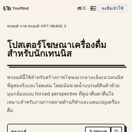
ลงชื่อเข้าใช้
YouMind
ภาพรวม
พรอมต์
›
ภาพ พรอมต์
›
GPT IMAGE 2
โปสเตอร์โฆษณาเครื่องดื่ม
กรณีการใช้งาน
สำหรับนักเทนนิส
ทักษะ
พรอมต์นี้ใช้สำหรับสร้างภาพโฆษณากลางแจ้งแนวเทนนิส
พรอมต์
ที่ดูสมจริงและโดดเด่น โดยเน้นขวดน้ำแบรนด์สินค้าด้วย
มุมกล้องแบบ forced perspective ที่ดูน่าตื่นตาตื่นใจ
เหมาะสำหรับงานการตลาดด้านกีฬาและแคมเปญเครื่อง
ราคา
ดื่ม
ดาวน์โหลด
พรอมต์
ก่อนแปล