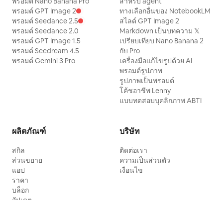
พรอมต์ Nano Banana Pro
สำหรับ agent
พรอมต์ GPT Image 2
ทางเลือกอื่นของ NotebookLM
พรอมต์ Seedance 2.5
สไลด์ GPT Image 2
พรอมต์ Seedance 2.0
Markdown เป็นบทความ 𝕏
พรอมต์ GPT Image 1.5
เปรียบเทียบ Nano Banana 2
พรอมต์ Seedream 4.5
กับ Pro
พรอมต์ Gemini 3 Pro
เครื่องมือแก้ไขรูปด้วย AI
พรอมต์รูปภาพ
รูปภาพเป็นพรอมต์
โค้ชอาชีพ Lenny
แบบทดสอบบุคลิกภาพ ABTI
ผลิตภัณฑ์
บริษัท
สกิล
ติดต่อเรา
ส่วนขยาย
ความเป็นส่วนตัว
แอป
เงื่อนไข
ราคา
บล็อก
อัปเดต