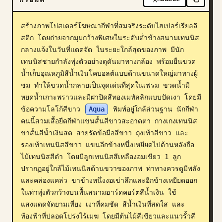
บล็อก
สร้างภาพโปสเตอร์โฆษณากีฬาที่สมจริงระดับไฮเปอร์เรียลลิ
สติก โดยถ่ายจากมุมกว้างพิเศษในระดับต่ำข้างสนามเทนนิส
อัปเดต
กลางแจ้งในวันที่แดดจัด ในระยะใกล้สุดของภาพ มีนัก
เทนนิสชายกำลังพุ่งตัวอย่างดุดันมาทางกล้อง พร้อมยื่นขวด
น้ำเก็บอุณหภูมิสีน้ำเงินโคบอลต์แบบด้านขนาดใหญ่มาทางผู้
ชม ทำให้ขวดน้ำกลายเป็นจุดเด่นที่สุดในเฟรม ขวดน้ำมี
หยดน้ำเกาะพราวและมีฝาปิดสีทองเมทัลลิกแบบปัดเงา โดยมี
ข้อความโลโก้สีขาว 
Aqua
 พิมพ์อยู่ใกล้ส่วนฐาน นักกีฬา
คนนี้สวมเสื้อยืดกีฬาแขนสั้นสีขาวสะอาดตา กางเกงเทนนิส
ขาสั้นสีน้ำเงินสด สายรัดข้อมือสีขาว ถุงเท้าสีขาว และ
รองเท้าเทนนิสสีขาว แขนอีกข้างหนึ่งเหยียดไปด้านหลังถือ
ไม้เทนนิสสีดำ โดยมีลูกเทนนิสสีเหลืองอมเขียว 1 ลูก
ปรากฏอยู่ใกล้ไม้เทนนิสด้านขวาของภาพ ท่าทางควรดูมีพลัง
และคล่องแคล่ว ขาข้างหนึ่งงอเข่าลึกและอีกข้างเหยียดออก
ในท่าพุ่งตัวกว้างบนพื้นสนามฮาร์ดคอร์ตสีน้ำเงิน ใช้
แสงแดดจัดยามเที่ยง เงาที่คมชัด สีน้ำเงินที่สดใส และ
ท้องฟ้าที่ปลอดโปร่งไร้เมฆ โดยมีต้นไม้สีเขียวและแนวรั้วสี