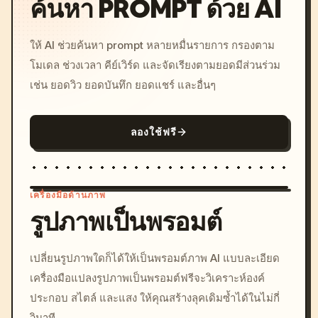
ค้นหา PROMPT ด้วย AI
ให้ AI ช่วยค้นหา prompt หลายหมื่นรายการ กรองตาม
โมเดล ช่วงเวลา คีย์เวิร์ด และจัดเรียงตามยอดมีส่วนร่วม
เช่น ยอดวิว ยอดบันทึก ยอดแชร์ และอื่นๆ
ลองใช้ฟรี
เครื่องมือด้านภาพ
รูปภาพเป็นพรอมต์
/imagine prompt: cinemati
เปลี่ยนรูปภาพใดก็ได้ให้เป็นพรอมต์ภาพ AI แบบละเอียด
c, cyberpunk sunset, neon
เครื่องมือแปลงรูปภาพเป็นพรอมต์ฟรีจะวิเคราะห์องค์
colors, 8k --v 6.0
ประกอบ สไตล์ และแสง ให้คุณสร้างลุคเดิมซ้ำได้ในไม่กี่
วินาที