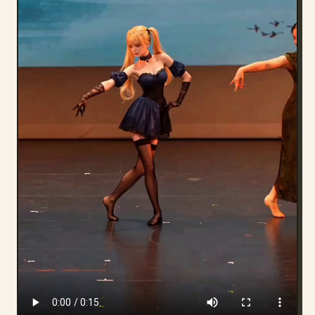
บล็อก
อัปเดต