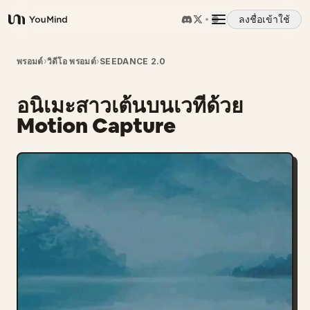
ลงชื่อเข้าใช้
YouMind
ภาพรวม
พรอมต์
›
วิดีโอ พรอมต์
›
SEEDANCE 2.0
อนิเมะสาวเต้นบนเวทีด้วย
กรณีการใช้งาน
Motion Capture
ทักษะ
พรอมต์
ราคา
ดาวน์โหลด