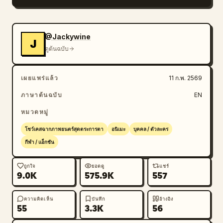
@Jackywine
J
ดูต้นฉบับ
เผยแพร่แล้ว
11 ก.พ. 2569
ภาษาต้นฉบับ
EN
หมวดหมู่
โชว์เคสฉากภาพยนตร์สุดตระการตา
อนิเมะ
บุคคล / ตัวละคร
กีฬา / แอ็กชัน
ถูกใจ
ยอดดู
แชร์
9.0K
575.9K
557
ความคิดเห็น
บันทึก
อ้างอิง
55
3.3K
56