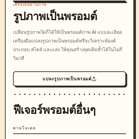
เครื่องมือด้านภาพ
รูปภาพเป็นพรอมต์
/imagine prompt: cinemati
เปลี่ยนรูปภาพใดก็ได้ให้เป็นพรอมต์ภาพ AI แบบละเอียด
c, cyberpunk sunset, neon
เครื่องมือแปลงรูปภาพเป็นพรอมต์ฟรีจะวิเคราะห์องค์
colors, 8k --v 6.0
ประกอบ สไตล์ และแสง ให้คุณสร้างลุคเดิมซ้ำได้ในไม่กี่
วินาที
แปลงรูปภาพเป็นพรอมต์
ฟีเจอร์พรอมต์อื่นๆ
ตามโมเดล