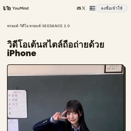
ลงชื่อเข้าใช้
YouMind
ภาพรวม
พรอมต์
›
วิดีโอ พรอมต์
›
SEEDANCE 2.0
วิดีโอเต้นสไตล์ถือถ่ายด้วย
กรณีการใช้งาน
iPhone
ทักษะ
พรอมต์
ราคา
ดาวน์โหลด