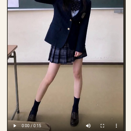
บล็อก
อัปเดต