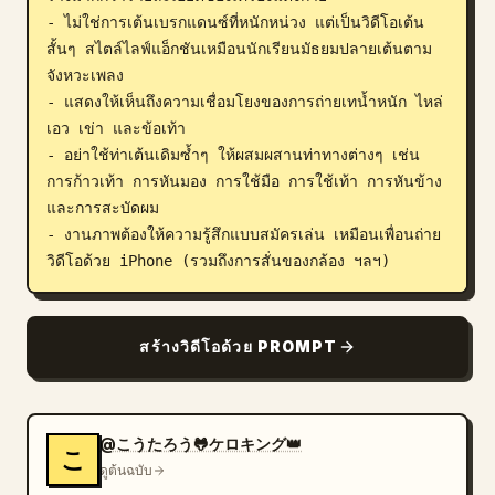
- ไม่ใช่การเต้นเบรกแดนซ์ที่หนักหน่วง แต่เป็นวิดีโอเต้น
สั้นๆ สไตล์ไลฟ์แอ็กชันเหมือนนักเรียนมัธยมปลายเต้นตาม
จังหวะเพลง 

- แสดงให้เห็นถึงความเชื่อมโยงของการถ่ายเทน้ำหนัก ไหล่ 
เอว เข่า และข้อเท้า 

- อย่าใช้ท่าเต้นเดิมซ้ำๆ ให้ผสมผสานท่าทางต่างๆ เช่น 
การก้าวเท้า การหันมอง การใช้มือ การใช้เท้า การหันข้าง 
และการสะบัดผม 

- งานภาพต้องให้ความรู้สึกแบบสมัครเล่น เหมือนเพื่อนถ่าย
วิดีโอด้วย iPhone (รวมถึงการสั่นของกล้อง ฯลฯ)
สร้างวิดีโอด้วย PROMPT
@こうたろう🐸ケロキング👑
こ
ดูต้นฉบับ