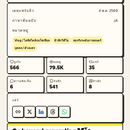
เผยแพร่แล้ว
4 พ.ค. 2569
ภาษาต้นฉบับ
JA
หมวดหมู่
Vlog / ไลฟ์สไตล์บนโซเชียล
มิวสิกวิดีโอ
สมจริงระดับภาพยนตร์
บุคคล / ตัวละคร
ถูกใจ
ยอดดู
แชร์
566
79.5K
35
ความคิดเห็น
บันทึก
อ้างอิง
6
541
8
แชร์