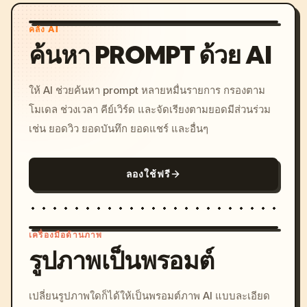
คลัง AI
ค้นหา PROMPT ด้วย AI
ให้ AI ช่วยค้นหา prompt หลายหมื่นรายการ กรองตาม
โมเดล ช่วงเวลา คีย์เวิร์ด และจัดเรียงตามยอดมีส่วนร่วม
เช่น ยอดวิว ยอดบันทึก ยอดแชร์ และอื่นๆ
ลองใช้ฟรี
เครื่องมือด้านภาพ
รูปภาพเป็นพรอมต์
/imagine prompt: cinemati
เปลี่ยนรูปภาพใดก็ได้ให้เป็นพรอมต์ภาพ AI แบบละเอียด
c, cyberpunk sunset, neon