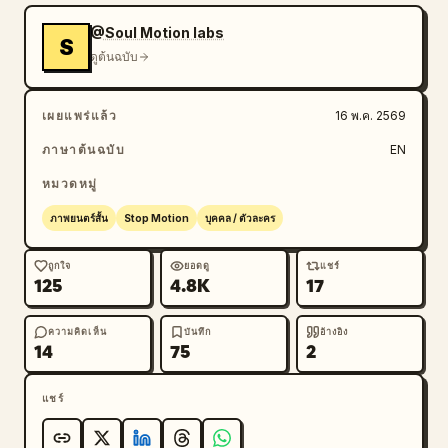
@Soul Motion labs
S
ดูต้นฉบับ
เผยแพร่แล้ว
16 พ.ค. 2569
ภาษาต้นฉบับ
EN
หมวดหมู่
ภาพยนตร์สั้น
Stop Motion
บุคคล / ตัวละคร
ถูกใจ
ยอดดู
แชร์
125
4.8K
17
ความคิดเห็น
บันทึก
อ้างอิง
14
75
2
แชร์