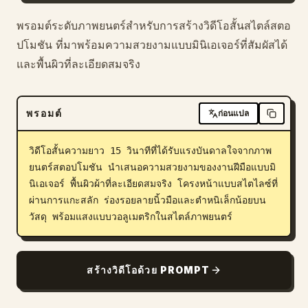
บล็อก
พรอมต์ระดับภาพยนตร์สำหรับการสร้างวิดีโอสั้นสไตล์สตอ
ปโมชัน ที่มาพร้อมความสวยงามแบบมินิเอเจอร์ที่สัมผัสได้
และพื้นผิวที่ละเอียดสมจริง
อัปเดต
พรอมต์
ก่อนแปล
วิดีโอสั้นความยาว 15 วินาทีที่ได้รับแรงบันดาลใจจากภาพ
ยนตร์สตอปโมชัน นำเสนอความสวยงามของงานฝีมือแบบมิ
นิเอเจอร์ พื้นผิวผ้าที่ละเอียดสมจริง โครงหน้าแบบสไตไลซ์ที่
ผ่านการแกะสลัก ร่องรอยลายนิ้วมือและตำหนิเล็กน้อยบน
วัสดุ พร้อมแสงแบบวอลูเมตริกในสไตล์ภาพยนตร์
สร้างวิดีโอด้วย PROMPT