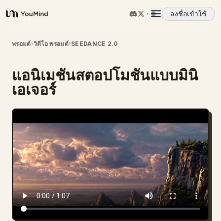
ลงชื่อเข้าใช้
YouMind
ภาพรวม
พรอมต์
›
วิดีโอ พรอมต์
›
SEEDANCE 2.0
แอนิเมชันสตอปโมชันแบบมินิ
กรณีการใช้งาน
เอเจอร์
ทักษะ
พรอมต์
ราคา
ดาวน์โหลด