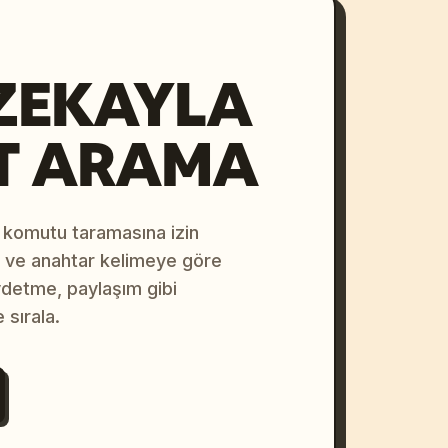
ZEKAYLA
T ARAMA
 komutu taramasına izin
na ve anahtar kelimeye göre
ydetme, paylaşım gibi
 sırala.