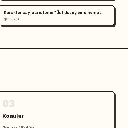
Karakter sayfası istemi: “Üst düzey bir sinemat
@TechieSA
03
Konular
Portre / Selfie