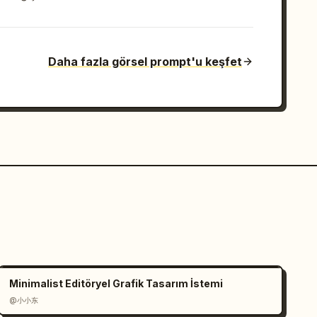
Daha fazla görsel prompt'u keşfet
Minimalist Editöryel Grafik Tasarım İstemi
@小小东