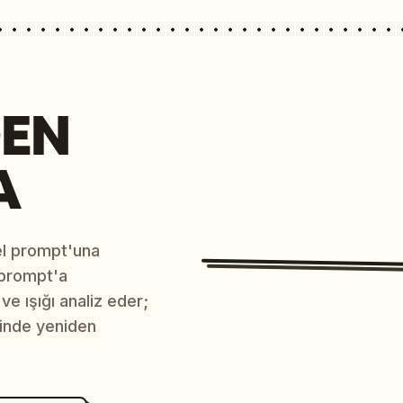
EN
A
sel prompt'una
 prompt'a
e ışığı analiz eder;
çinde yeniden