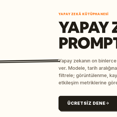
YAPAY ZEKÂ KÜTÜPHANESI
YAPAY 
PROMP
Yapay zekanın on binlerce
ver. Modele, tarih aralığı
filtrele; görüntülenme, ka
etkileşim metriklerine göre
ÜCRETSIZ DENE