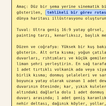
Amaç: Düz bir şema yerine sinematik bi
gösterilen, 
tehlikeli bir görev rota
dünya haritası illüstrasyonu oluşturun
Tuval: Ultra geniş 16:9 yatay görsel,
painting tarzı, kenarlıksız, başlık me
Düzen ve coğrafya: Yüksek bir kuş bakı
gösterin. Alt orta kısma; yoğun çatıla
duvarları, rıhtımları ve küçük gemiler
liman şehri yerleştirin. En sağ tarafa
1 adet tırtıklı volkanik ada veya siya
birlik kısma; donmuş şelaleleri ve sar
boyunca yatay olarak uzanan 1 adet dev
duvarının ötesinde; kar, yıkık kuleler
altındaki dağlarla dolu 1 adet donmuş 
duvarı arasında; 1 adet geniş karanlık
nehir deltası, dağınık köyler, yollar,