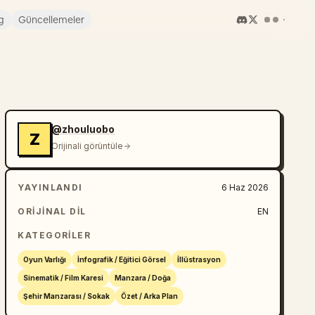
g
Güncellemeler
@zhouluobo
Z
Orijinali görüntüle
YAYINLANDI
6 Haz 2026
ORIJINAL DIL
EN
KATEGORILER
Oyun Varlığı
İnfografik / Eğitici Görsel
İllüstrasyon
Sinematik / Film Karesi
Manzara / Doğa
Şehir Manzarası / Sokak
Özet / Arka Plan