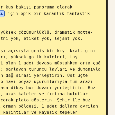
r kuş bakışı panorama olarak 
sı
 için epik bir karanlık fantastik 
.

 yüksek çözünürlüklü, dramatik matte-
tni yok, etiket yok, lejant yok.

şı açısıyla geniş bir kıyı krallığını 
rı, yüksek gotik kuleleri, taş 
i olan 1 adet devasa müstahkem orta çağ 
; parlayan turuncu lavları ve dumanıyla 
h dağ sırası yerleştirin. Üst üçte 
p mavi-beyaz uçurumlarıyla tüm arazi 
asa dikey buz duvarı yerleştirin. Buz 
, uzak kaleler ve fırtına bulutları 
çorak plato gösterin. Şehir ile buz 
 orman bölgesi, 1 adet dallara ayrılan 
 kalıntılar ve kayalık tepeler 