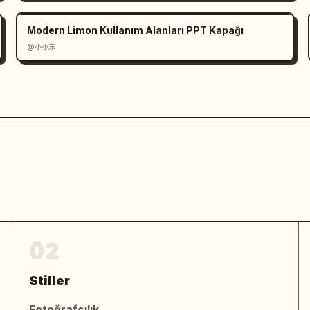
Modern Limon Kullanım Alanları PPT Kapağı
@小小东
02
Stiller
Fotoğrafçılık