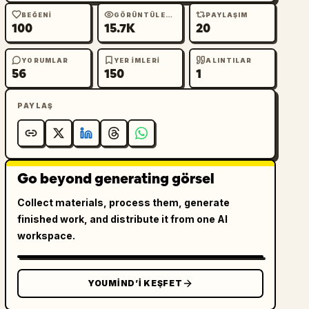
BEĞENI
GÖRÜNTÜLEME
PAYLAŞIM
100
15.7K
20
YORUMLAR
YER IMLERI
ALINTILAR
56
150
1
PAYLAŞ
Go beyond generating görsel
Collect materials, process them, generate
finished work, and distribute it from one AI
workspace.
YOUMIND’I KEŞFET