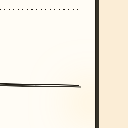
/imagine prompt: cinematic, cyberpunk s
unset, neon colors, 8k --v 6.0