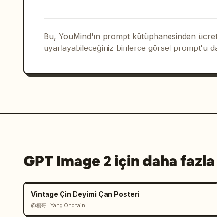
veya görev planlama görseli için uygun
Kısıtlamalar: Hiçbir yerde okunabilir 
Bu, YouMind'ın prompt kütüphanesinden ücrets
pusula gülü, karakter yakın planları, 
uyarlayabileceğiniz binlerce görsel prompt'u d
olmamalıdır. Kırmızı rotayı bir yol gi
tutun; boyanmış haritanın üzerinde açı
durmalıdır.
GPT Image 2 için daha fazla
Vintage Çin Deyimi Çan Posteri
@楊哥 | Yang Onchain