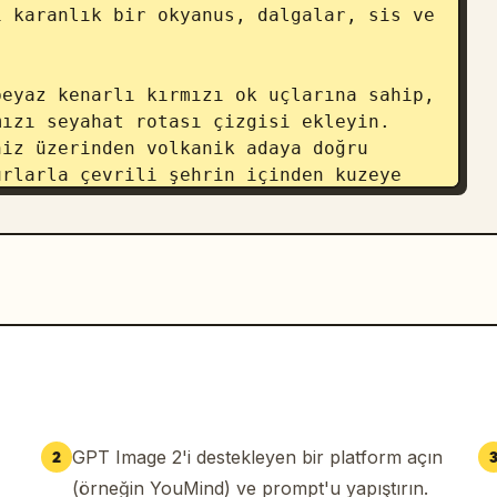
 karanlık bir okyanus, dalgalar, sis ve 
eyaz kenarlı kırmızı ok uçlarına sahip, 
ızı seyahat rotası çizgisi ekleyin. 
iz üzerinden volkanik adaya doğru 
rlarla çevrili şehrin içinden kuzeye 
geçer, buz duvarındaki dar bir kapıdan 
yunca uzak kuzeye doğru kıvrımlı bir 
am 13 adet görünür ok ucu ekleyin: 3 
diş ve dönüşte, 3 tanesi liman şehri 
si ormanlık orta arazide, 1 tanesi buz 
ey platosunda.

antastik konsept sanatı, gerçekçi 
palet, soğuk fırtına ışıklandırması, 
n arazi detayları, minyatür mimari 
GPT Image 2'i destekleyen bir platform açın
2
tejik bir kampanya haritası gibi net 
(örneğin YouMind) ve prompt'u yapıştırın.
li, epik ve bir fantastik oyun tanıtımı 