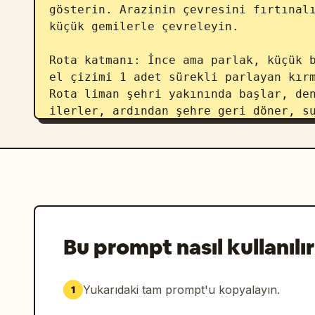
gösterin. Arazinin çevresini fırtınalı
küçük gemilerle çevreleyin.

Rota katmanı: İnce ama parlak, küçük b
el çizimi 1 adet sürekli parlayan kırm
Rota liman şehri yakınında başlar, den
ilerler, ardından şehre geri döner, su
kıvrılır, sulak alanları ve ormanları 
veya geçitten geçer ve donmuş plato bo
yol olarak devam eder. Rota üzerinde t
tanesi deniz üzerinde volkana doğru gi
yaklaşımı çevresinde ve içinde, 3 tane
duvarı geçidinde ve 3 tanesi karlı kuz
Bu prompt nasıl kullanılır
Görsel stil: Hiper detaylı sinematik f
ölçek, doygunluğu azaltılmış mavi-gri 
karamsar bulutlar, hacimsel sis, keski
Yukarıdaki tam prompt'u kopyalayın.
1
detaylar, parlayan lav kontrastı, stra
kırmızı rota katmanı. Atmosfer tehlike