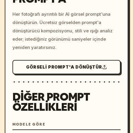
c, cyberpunk sunset, neon
colors, 8k --v 6.0
Her fotoğrafı ayrıntılı bir AI görsel prompt'una
dönüştürün. Ücretsiz görselden prompt'a
dönüştürücü kompozisyonu, stili ve ışığı analiz
eder; istediğiniz görünümü saniyeler içinde
yeniden yaratırsınız.
GÖRSELI PROMPT'A DÖNÜŞTÜR
DIĞER PROMPT
ÖZELLIKLERI
MODELE GÖRE