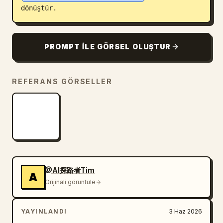
dönüştür.
Blog
Güncellemeler
PROMPT ILE GÖRSEL OLUŞTUR
REFERANS GÖRSELLER
@AI探路者Tim
A
Orijinali görüntüle
YAYINLANDI
3 Haz 2026