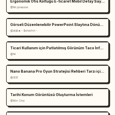
Ergonomik Ofis Koltuğu E-ticaret Mobil Detay Sayfası
@Mr.pinecone
Görseli Düzenlenebilir PowerPoint Slaytına Dönüştürme İstemleri
@炎鎮🔥 - ₿onochin -
Ticari Kullanım için Patlatılmış Görünüm Taco İnfografiği
@𝐌
Nano Banana Pro Oyun Stratejisi Rehberi Tarzı için İstek
@花笠
Tarihi Konum Görüntüsü Oluşturma İstemleri
@Min Choi