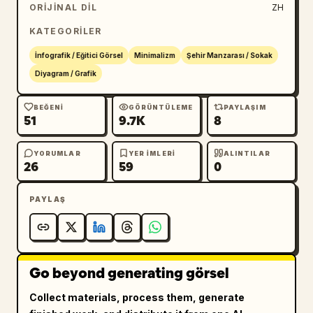
ORIJINAL DIL
ZH
KATEGORILER
İnfografik / Eğitici Görsel
Minimalizm
Şehir Manzarası / Sokak
Diyagram / Grafik
BEĞENI
GÖRÜNTÜLEME
PAYLAŞIM
51
9.7K
8
YORUMLAR
YER IMLERI
ALINTILAR
26
59
0
PAYLAŞ
Go beyond generating görsel
Collect materials, process them, generate