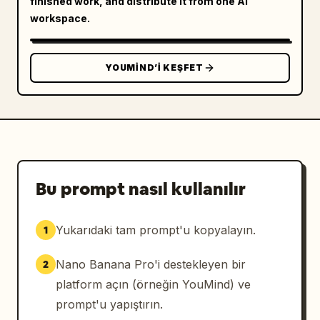
finished work, and distribute it from one AI
workspace.
YOUMIND’I KEŞFET
Bu prompt nasıl kullanılır
Yukarıdaki tam prompt'u kopyalayın.
1
Nano Banana Pro'i destekleyen bir
2
platform açın (örneğin YouMind) ve
prompt'u yapıştırın.