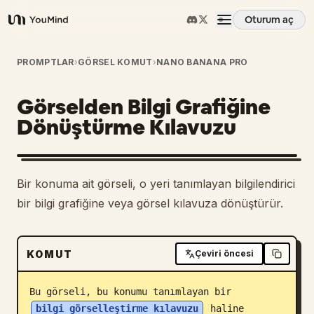
Oturum aç
YouMind
Genel Bakış
PROMPTLAR
›
GÖRSEL KOMUT
›
NANO BANANA PRO
Görselden Bilgi Grafiğine
Kullanım Senaryoları
Dönüştürme Kılavuzu
Beceriler
1
Bir konuma ait görseli, o yeri tanımlayan bilgilendirici
İstemler
bir bilgi grafiğine veya görsel kılavuza dönüştürür.
Fiyatlandırma
KOMUT
Çeviri öncesi
İndir
Bu görseli, bu konumu tanımlayan bir 
bilgi görselleştirme kılavuzu
 haline 