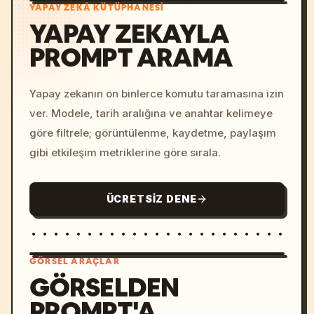
YAPAY ZEKÂ KÜTÜPHANESI
YAPAY ZEKAYLA
PROMPT ARAMA
Yapay zekanın on binlerce komutu taramasına izin
ver. Modele, tarih aralığına ve anahtar kelimeye
göre filtrele; görüntülenme, kaydetme, paylaşım
gibi etkileşim metriklerine göre sırala.
ÜCRETSIZ DENE
GÖRSEL ARAÇLAR
GÖRSELDEN
PROMPT'A
/imagine prompt: cinemati