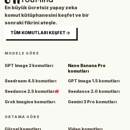
En büyük ücretsiz yapay zeka
komut kütüphanesini keşfet ve bir
sonraki fikrini ateşle.
TÜM KOMUTLARI KEŞFET
MODELE GÖRE
GPT Image 2 komutları
Nano Banana Pro
komutları
Seedream 4.5 komutları
GPT Image 1.5 komutları
Seedance 2.5 komutları
Seedance 2.0 komutları
Grok Imagine komutları
Gemini 3 Pro komutları
ORTAMA GÖRE
Görsel komutları
Video komutları