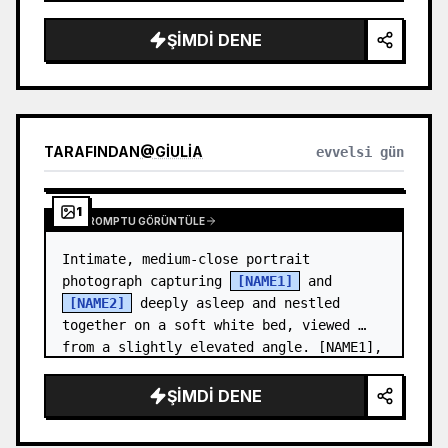
and a relaxed appearance. …
ŞIMDI DENE
TARAFINDAN
@
GIULIA
evvelsi gün
1
TAM PROMPTU GÖRÜNTÜLE
Intimate, medium-close portrait 
photograph capturing 
[NAME1]
 and 
[NAME2]
 deeply asleep and nestled 
together on a soft white bed, viewed 
from a slightly elevated angle. [NAME1],
…
ŞIMDI DENE