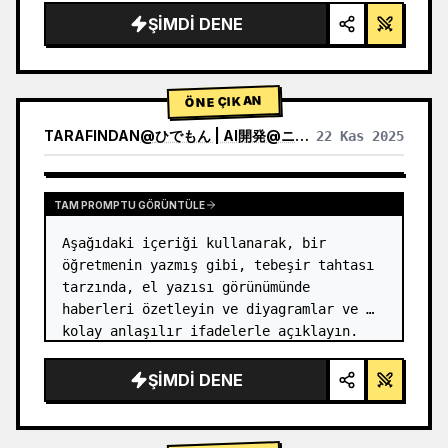
ŞIMDI DENE
ÖNE ÇIKAN
TARAFINDAN
@
ひでもん | AI開発@ニュース発信
22 Kas 2025
DIĞER MODELLERIN SONUÇLARINI GÖRÜNTÜLE
TAM PROMPTU GÖRÜNTÜLE
Aşağıdaki içeriği kullanarak, bir 
öğretmenin yazmış gibi, tebeşir tahtası 
tarzında, el yazısı görünümünde 
haberleri özetleyin ve diyagramlar ve 
kolay anlaşılır ifadelerle açıklayın.
ŞIMDI DENE