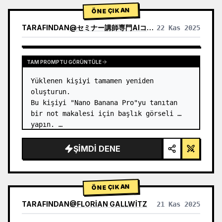
1) Ürün Analizi:

ÖNE ÇIKAN
→…
TARAFINDAN
@
セミナー講師専門AIコンシェルジュ｜工藤 晶
22 Kas 2025
DIĞER MODELLERIN SONUÇLARINI GÖRÜNTÜLE
TAM PROMPTU GÖRÜNTÜLE
Yüklenen kişiyi tamamen yeniden 
oluşturun.

Bu kişiyi "Nano Banana Pro"yu tanıtan 
bir not makalesi için başlık görseli 
yapın. …
ŞIMDI DENE
ÖNE ÇIKAN
TARAFINDAN
@
FLORIAN GALLWITZ
21 Kas 2025