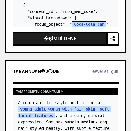
  {

    "concept_id": "iron_man_coke",

    "visual_breakdown": {

      "focus_object": "
Coca-Cola Can
",

      "character_element": "
Iron Man's 
Gauntlet
",

ŞIMDI DENE
      "environment": "{a…
TARAFINDAN
@
J⭕DIE
evvelsi gün
TAM PROMPTU GÖRÜNTÜLE
A realistic lifestyle portrait of a 
young adult woman with fair skin, soft 
facial features
, and a calm, natural 
expression. She has smooth medium-length 
hair styled neatly, with subtle texture 