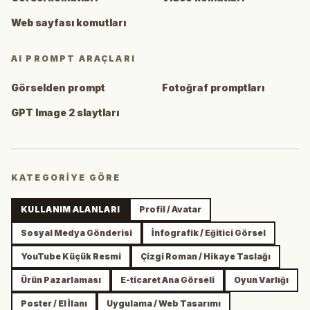
Web sayfası komutları
AI PROMPT ARAÇLARI
Görselden prompt
Fotoğraf promptları
GPT Image 2 slaytları
KATEGORIYE GÖRE
KULLANIM ALANLARI
Profil / Avatar
Sosyal Medya Gönderisi
İnfografik / Eğitici Görsel
YouTube Küçük Resmi
Çizgi Roman / Hikaye Taslağı
Ürün Pazarlaması
E-ticaret Ana Görseli
Oyun Varlığı
Poster / El İlanı
Uygulama / Web Tasarımı