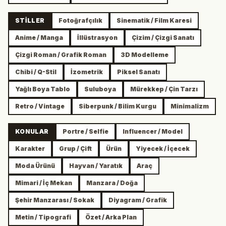
STILLER
Fotoğrafçılık
Sinematik / Film Karesi
Anime / Manga
İllüstrasyon
Çizim / Çizgi Sanatı
Çizgi Roman / Grafik Roman
3D Modelleme
Chibi / Q-Stil
İzometrik
Piksel Sanatı
Yağlı Boya Tablo
Suluboya
Mürekkep / Çin Tarzı
Retro / Vintage
Siberpunk / Bilim Kurgu
Minimalizm
KONULAR
Portre / Selfie
Influencer / Model
Karakter
Grup / Çift
Ürün
Yiyecek / İçecek
Moda Ürünü
Hayvan / Yaratık
Araç
Mimari / İç Mekan
Manzara / Doğa
Şehir Manzarası / Sokak
Diyagram / Grafik
Metin / Tipografi
Özet / Arka Plan