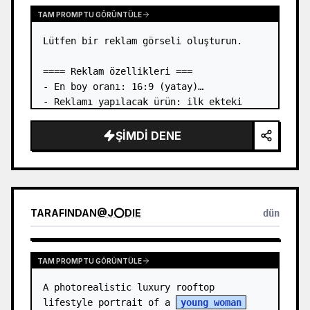
TAM PROMPTU GÖRÜNTÜLE
Lütfen bir reklam görseli oluşturun.

==== Reklam özellikleri ===

- En boy oranı: 16:9 (yatay)

- Reklamı yapılacak ürün: ilk ekteki 
görseldeki kitap

- Ana dikkat çekici öğe: ilk ekteki 
ŞIMDI DENE
görseldeki kitabı üç boyutlu bir şekilde 
yerleştirin

- Dil: Japonca

- Tarz:…
TARAFINDAN
@
J⭕DIE
dün
TAM PROMPTU GÖRÜNTÜLE
A photorealistic luxury rooftop 
lifestyle portrait of a 
young woman