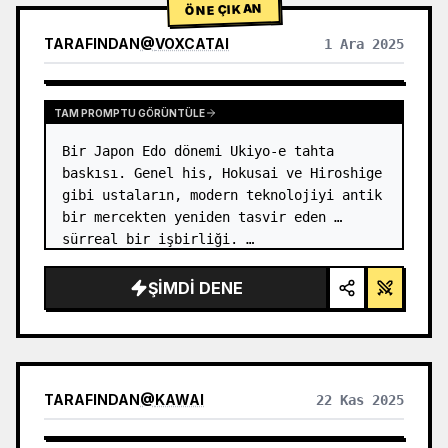
ÖNE ÇIKAN
TARAFINDAN
@
VOXCATAI
1 Ara 2025
TAM PROMPTU GÖRÜNTÜLE
Bir Japon Edo dönemi Ukiyo-e tahta 
baskısı. Genel his, Hokusai ve Hiroshige 
gibi ustaların, modern teknolojiyi antik 
bir mercekten yeniden tasvir eden 
sürreal bir işbirliği. …
ŞIMDI DENE
TARAFINDAN
@
KAWAI
22 Kas 2025