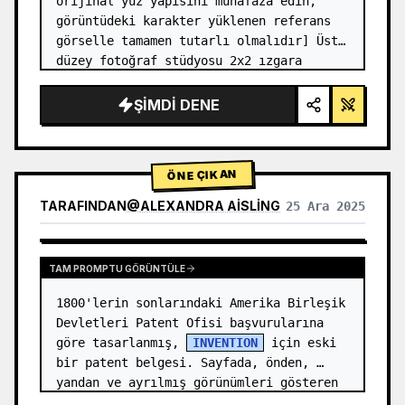
orijinal yüz yapısını muhafaza edin, 
görüntüdeki karakter yüklenen referans 
görselle tamamen tutarlı olmalıdır] Üst 
düzey fotoğraf stüdyosu 2x2 ızgara 
fotoğrafı. Sol üst panel (Lacivert arka 
plan): Karakter, altın düğmel…
ŞIMDI DENE
ÖNE ÇIKAN
TARAFINDAN
@
ALEXANDRA AISLING
25 Ara 2025
DIĞER MODELLERIN SONUÇLARINI GÖRÜNTÜLE
TAM PROMPTU GÖRÜNTÜLE
1800'lerin sonlarındaki Amerika Birleşik 
Devletleri Patent Ofisi başvurularına 
göre tasarlanmış, 
INVENTION
 için eski 
bir patent belgesi. Sayfada, önden, 
yandan ve ayrılmış görünümleri gösteren 
numaralı açıklamalara (Şekil…