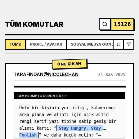
TÜM KOMUTLAR
15126
TÜMÜ
PROFIL / AVATAR
SOSYAL MEDYA GÖNDERISI
İNF
ÖNE ÇIKAN
TARAFINDAN
@
NICOLECHAN
21 Kas 2025
DIĞER MODELLERIN SONUÇLARINI GÖRÜNTÜLE
TAM PROMPTU GÖRÜNTÜLE
Ünlü bir kişinin yer aldığı, kahverengi 
arka plana ve alıntı için açık altın 
rengi serif yazı tipine sahip geniş bir 
alıntı kartı: “
Stay Hungry, Stay 
Foolish
” ve daha küçük metin: “—