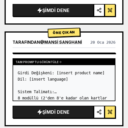
{argument name="author" default="Stev…
ŞIMDI DENE
ÖNE ÇIKAN
TARAFINDAN
@
MANSI SANGHANI
20 Oca 2026
DIĞER MODELLERIN SONUÇLARINI GÖRÜNTÜLE
TAM PROMPTU GÖRÜNTÜLE
Girdi Değişkeni: [insert product name]

Dil: [insert language]

Sistem Talimatı:

8 modüllü (2'den 8'e kadar olan kartlar 
yalnızca metin başlıklarını gösterir) 
birinci sınıf likit cam Bento ızgara 
ŞIMDI DENE
ürün infografiğinin bir görüntüsünü 
oluşturun.
