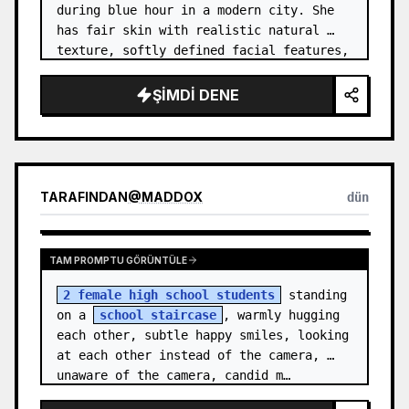
during blue hour in a modern city. She 
has fair skin with realistic natural 
texture, softly defined facial features, 
and shoulder-length {argument name="hai…
ŞIMDI DENE
TARAFINDAN
@
MADDOX
dün
TAM PROMPTU GÖRÜNTÜLE
2 female high school students
 standing 
on a 
school staircase
, warmly hugging 
each other, subtle happy smiles, looking 
at each other instead of the camera, 
unaware of the camera, candid m…