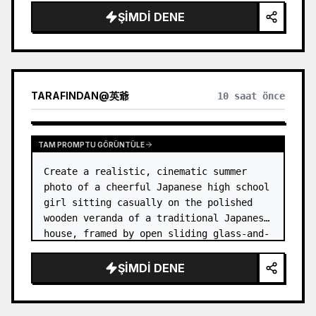
ŞIMDI DENE
TARAFINDAN
@
英爺
10 saat önce
TAM PROMPTU GÖRÜNTÜLE
Create a realistic, cinematic summer 
photo of a cheerful Japanese high school 
girl sitting casually on the polished 
wooden veranda of a traditional Japanese 
house, framed by open sliding glass-and-
wood doors. She wears a white sailor-
style school uniform top w…
ŞIMDI DENE