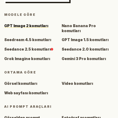
MODELE GÖRE
GPT Image 2 komutları
Nano Banana Pro
komutları
Seedream 4.5 komutları
GPT Image 1.5 komutları
Seedance 2.5 komutları
Seedance 2.0 komutları
Grok Imagine komutları
Gemini 3 Pro komutları
ORTAMA GÖRE
Görsel komutları
Video komutları
Web sayfası komutları
AI PROMPT ARAÇLARI
Görselden prompt
Fotoğraf promptları