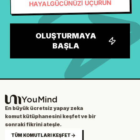
HAYALGÜCÜNÜZİ UÇURUN
OLUŞTURMAYA
BAŞLA
En büyük ücretsiz yapay zeka
komut kütüphanesini keşfet ve bir
sonraki fikrini ateşle.
TÜM KOMUTLARI KEŞFET