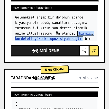
TAM PROMPTU GÖRÜNTÜLE
Geleneksel ahşap bir dojonun içinde 
kıyasıya bir dövüş sanatları savaşına 
tutuşmuş iki kızın son derece dinamik 
anime illüstrasyonu. Ön planda, 
kırmızı 
kurdeleli yüksek topuz siyah saçlı
 bir 
kız, yumruğunu ileri doğ…
ŞIMDI DENE
ÖNE ÇIKAN
TARAFINDAN
@
知识猫图解
19 Nis 2026
TAM PROMPTU GÖRÜNTÜLE
{
