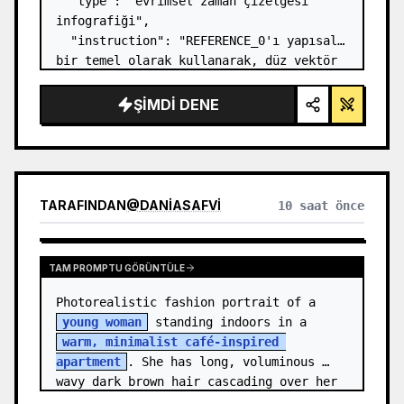
  "type": "evrimsel zaman çizelgesi 
infografiği",

  "instruction": "REFERENCE_0'ı yapısal 
bir temel olarak kullanarak, düz vektör 
tasarımını son derece gerçekçi bir 3D 
infografiğe dönüştürün. Pürüzsüz 
ŞIMDI DENE
rampaları belirgin taş basamaklarla 
değiştirin ve tüm org…
TARAFINDAN
@
DANIASAFVI
10 saat önce
TAM PROMPTU GÖRÜNTÜLE
Photorealistic fashion portrait of a 
young woman
 standing indoors in a 
warm, minimalist café-inspired 
apartment
. She has long, voluminous 
wavy dark brown hair cascading over her 
shoulders,…