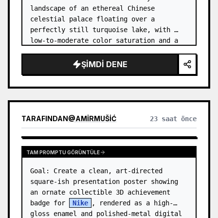
landscape of an ethereal Chinese 
celestial palace floating over a 
perfectly still turquoise lake, with 
low-to-moderate color saturation and a 
dreamy refined atmosphere. Center the 
composition on an enormous white jade 
ŞIMDI DENE
and pale a…
TARAFINDAN
@
AMIRMUŠIĆ
23 saat önce
TAM PROMPTU GÖRÜNTÜLE
Goal: Create a clean, art-directed 
square-ish presentation poster showing 
an ornate collectible 3D achievement 
badge for 
Nike
, rendered as a high-
gloss enamel and polished-metal digital 