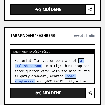
medal.

ŞIMDI DENE
Canvas: Wide 16:9 white stu…
TARAFINDAN
@
KASHBERG
evvelsi gün
TAM PROMPTU GÖRÜNTÜLE
Editorial flat-vector portrait of 
a 
stylish person
 in a tight bust crop and 
three-quarter view, with the head tilted 
slightly downward, wearing 
bold 
sunglasses
 and [ACCESSORY]. Style the…
ŞIMDI DENE