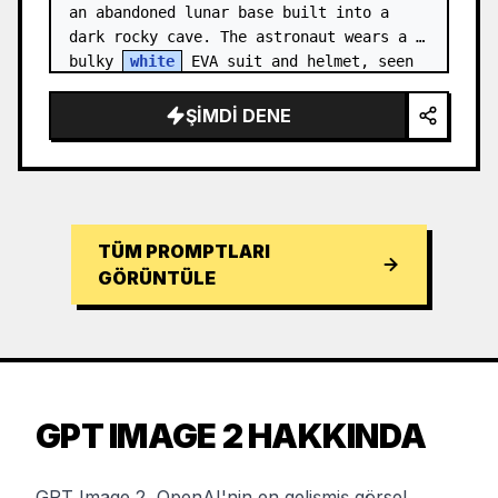
an abandoned lunar base built into a 
dark rocky cave. The astronaut wears a 
bulky 
white
 EVA suit and helmet, seen 
from behind and sligh…
ŞIMDI DENE
TÜM PROMPTLARI
GÖRÜNTÜLE
GPT IMAGE 2 HAKKINDA
GPT Image 2, OpenAI'nin en gelişmiş görsel