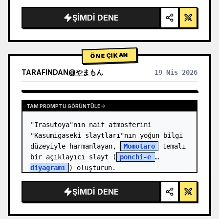
render, stüdyo aydınlatması, parlayan 
vurgular",

ŞIMDI DENE
  "background": "{argument 
name=\"background color\" 
default=\"yumuşak mor ve mavi gr…
ÖNE ÇIKAN
TARAFINDAN
@
やまもん
19 Nis 2026
DIĞER MODELLERIN SONUÇLARINI GÖRÜNTÜLE
TAM PROMPTU GÖRÜNTÜLE
"Irasutoya"nın naif atmosferini 
"Kasumigaseki slaytları"nın yoğun bilgi 
düzeyiyle harmanlayan, 
Momotaro
 temalı 
bir açıklayıcı slayt (
ponchi-e 
diyagramı
) oluşturun.
ŞIMDI DENE