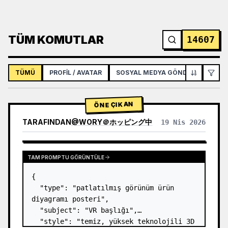
TÜM KOMUTLAR
14607
TÜMÜ
PROFIL / AVATAR
SOSYAL MEDYA GÖNDERISI
İNF
ÖNE ÇIKAN
TARAFINDAN
@
WORY＠ホッピング中
19 Nis 2026
TAM PROMPTU GÖRÜNTÜLE
{

  "type": "patlatılmış görünüm ürün 
diyagramı posteri",

  "subject": "VR başlığı",

  "style": "temiz, yüksek teknolojili 3D 