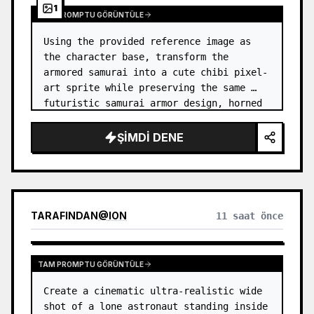
1
TAM PROMPTU GÖRÜNTÜLE
Using the provided reference image as 
the character base, transform the 
armored samurai into a cute chibi pixel-
art sprite while preserving the same 
futuristic samurai armor design, horned 
helmet, black/teal/magenta color 
accents, glowing cyan energy details,…
ŞIMDI DENE
TARAFINDAN
@
ION
11 saat önce
TAM PROMPTU GÖRÜNTÜLE
Create a cinematic ultra-realistic wide 
shot of a lone astronaut standing inside 