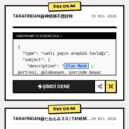
ÖNE ÇIKAN
TARAFINDAN
@
神经病不想好转
19 Nis 2026
TAM PROMPTU GÖRÜNTÜLE
{

  "type": "canlı yayın arayüzü taslağı",

  "subject": {

    "description": "
Elon Musk
portresi, gülümseyen, üzerinde beyaz 
teknik şema grafiği olan siyah bir 
tişört giyiyor",

ŞIMDI DENE
    "background": "sol tarafta 
'{argument…
ÖNE ÇIKAN
TARAFINDAN
@
たねもみ 2.0 / TANEMOMI VER2.0
20 Nis 2026