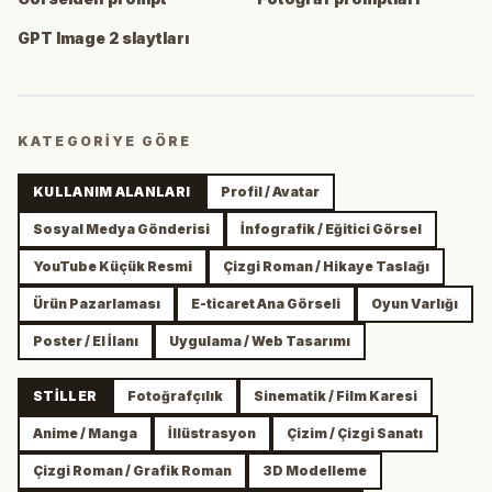
GPT Image 2 slaytları
KATEGORIYE GÖRE
KULLANIM ALANLARI
Profil / Avatar
Sosyal Medya Gönderisi
İnfografik / Eğitici Görsel
YouTube Küçük Resmi
Çizgi Roman / Hikaye Taslağı
Ürün Pazarlaması
E-ticaret Ana Görseli
Oyun Varlığı
Poster / El İlanı
Uygulama / Web Tasarımı
STILLER
Fotoğrafçılık
Sinematik / Film Karesi
Anime / Manga
İllüstrasyon
Çizim / Çizgi Sanatı
Çizgi Roman / Grafik Roman
3D Modelleme