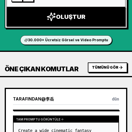
OLUŞTUR
30.000+ Ücretsiz Görsel ve Video Promptu
ÖNE ÇIKAN KOMUTLAR
TÜMÜNÜ GÖR
TARAFINDAN
@
李岳
dün
TAM PROMPTU GÖRÜNTÜLE
Create a wide cinematic fantasy 