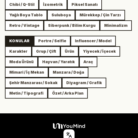
Chibi / Q-Stil
İzometrik
Piksel Sanatı
Yağlı Boya Tablo
Suluboya
Mürekkep / Çin Tarzı
Retro / Vintage
Siberpunk / Bilim Kurgu
Minimalizm
KONULAR
Portre / Selfie
Influencer / Model
Karakter
Grup / Çift
Ürün
Yiyecek / İçecek
Moda Ürünü
Hayvan / Yaratık
Araç
Mimari / İç Mekan
Manzara / Doğa
Şehir Manzarası / Sokak
Diyagram / Grafik
Metin / Tipografi
Özet / Arka Plan