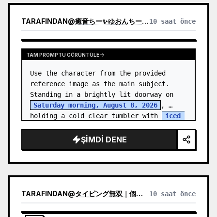
TARAFINDAN
@
癒音ちー✨ゆおんちー✨癒やし声ASMRとAI
10 saat önce
TAM PROMPTU GÖRÜNTÜLE
Use the character from the provided 
reference image as the main subject. 
Standing in a brightly lit doorway on 
Saturday morning, August 8, 2026
, 
holding a cold clear tumbler with 
iced 
fruit tea
…
ŞIMDI DENE
TARAFINDAN
@
タイピング無双｜個人開発
10 saat önce