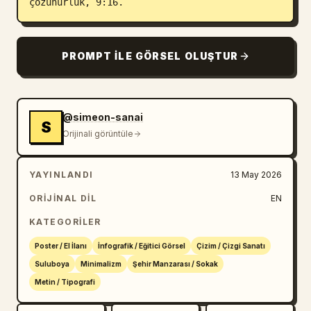
çözünürlük, 9:16.
PROMPT ILE GÖRSEL OLUŞTUR
@simeon-sanai
S
Orijinali görüntüle
YAYINLANDI
13 May 2026
ORIJINAL DIL
EN
KATEGORILER
Poster / El İlanı
İnfografik / Eğitici Görsel
Çizim / Çizgi Sanatı
Suluboya
Minimalizm
Şehir Manzarası / Sokak
Metin / Tipografi