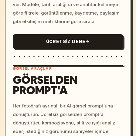
ver. Modele, tarih aralığına ve anahtar kelimeye
göre filtrele; görüntülenme, kaydetme, paylaşım
gibi etkileşim metriklerine göre sırala.
ÜCRETSIZ DENE
GÖRSEL ARAÇLAR
GÖRSELDEN
PROMPT'A
/imagine prompt: cinemati
c, cyberpunk sunset, neon
colors, 8k --v 6.0
Her fotoğrafı ayrıntılı bir AI görsel prompt'una
dönüştürün. Ücretsiz görselden prompt'a
dönüştürücü kompozisyonu, stili ve ışığı analiz
eder; istediğiniz görünümü saniyeler içinde