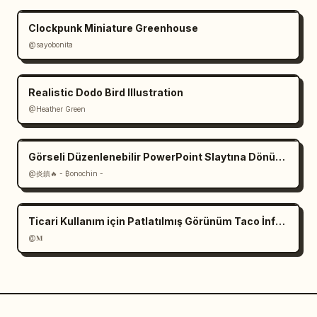
Clockpunk Miniature Greenhouse
@sayobonita
Realistic Dodo Bird Illustration
@Heather Green
Görseli Düzenlenebilir PowerPoint Slaytına Dönüştürme İstemleri
@炎鎮🔥 - ₿onochin -
Ticari Kullanım için Patlatılmış Görünüm Taco İnfografiği
@𝐌