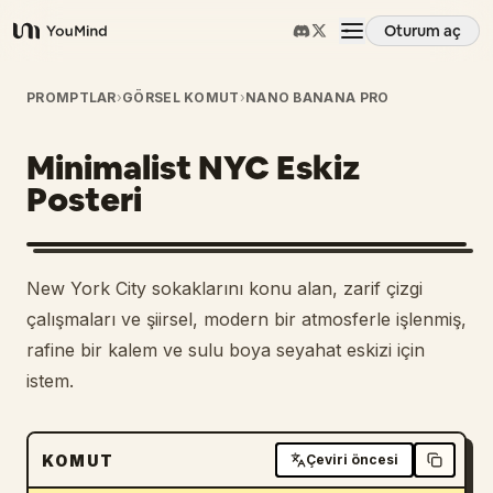
Oturum aç
YouMind
Genel Bakış
PROMPTLAR
›
GÖRSEL KOMUT
›
NANO BANANA PRO
Minimalist NYC Eskiz
Kullanım Senaryoları
Posteri
Beceriler
New York City sokaklarını konu alan, zarif çizgi
İstemler
çalışmaları ve şiirsel, modern bir atmosferle işlenmiş,
rafine bir kalem ve sulu boya seyahat eskizi için
istem.
Fiyatlandırma
İndir
KOMUT
Çeviri öncesi