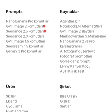
Prompts
Kaynaklar
Nano Banana Pro komutları
Agentlar için
GPT Image 2 komutları
NotebookLM Alternatifleri
Seedance 2.5 komutları
GPT Image 2 slaytları
Seedance 2.0 komutları
Markdown'dan 𝕏 Makalesine
GPT Image 1.5 komutları
Nano Banana 2 ve Pro
Seedream 4.5 komutları
karşılaştırması
Gemini 3 Pro komutları
AI fotoğraf düzenleyici
Fotoğraf promptları
Görselden prompt
Lenny Kariyer Koçu
ABTI Kişilik Testi
Ürün
Şirket
Skilller
Bize Ulaşın
Eklenti
Gizlilik
Uygulama
Şartlar
Fiyatlandırma