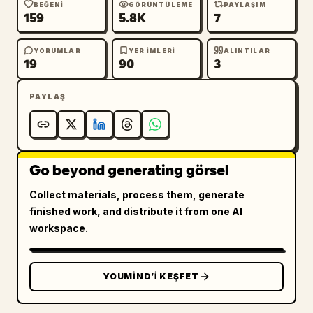
BEĞENI
GÖRÜNTÜLEME
PAYLAŞIM
159
5.8K
7
YORUMLAR
YER IMLERI
ALINTILAR
19
90
3
PAYLAŞ
Go beyond generating görsel
Collect materials, process them, generate
finished work, and distribute it from one AI
workspace.
YOUMIND’I KEŞFET