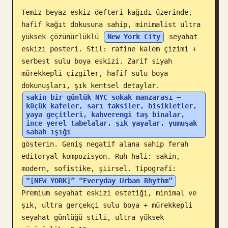
Temiz beyaz eskiz defteri kağıdı üzerinde, 
Blog
hafif kağıt dokusuna sahip, minimalist ultra 
yüksek çözünürlüklü 
New York City
 seyahat 
Güncellemeler
eskizi posteri. Stil: rafine kalem çizimi + 
serbest sulu boya eskizi. Zarif siyah 
mürekkepli çizgiler, hafif sulu boya 
dokunuşları, şık kentsel detaylar. 
sakin bir günlük NYC sokak manzarası — 
küçük kafeler, sarı taksiler, bisikletler, 
yaya geçitleri, kahverengi taş binalar, 
ince yerel tabelalar, şık yayalar, yumuşak 
sabah ışığı
gösterin. Geniş negatif alana sahip ferah 
editoryal kompozisyon. Ruh hali: sakin, 
modern, sofistike, şiirsel. Tipografi: 
“[NEW YORK]” “Everyday Urban Rhythm”
Premium seyahat eskizi estetiği, minimal ve 
şık, ultra gerçekçi sulu boya + mürekkepli 
seyahat günlüğü stili, ultra yüksek 