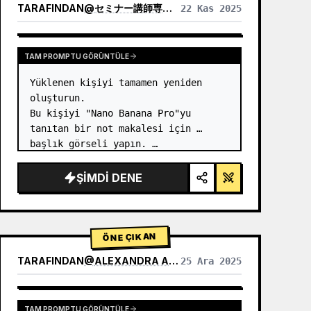
TARAFINDAN
@
セミナー講師専門AIコンシェルジュ｜工藤 晶
22 Kas 2025
DIĞER MODELLERIN SONUÇLARINI GÖRÜNTÜLE
TAM PROMPTU GÖRÜNTÜLE
Yüklenen kişiyi tamamen yeniden 
oluşturun.

Bu kişiyi "Nano Banana Pro"yu 
tanıtan bir not makalesi için 
başlık görseli yapın. …
ŞIMDI DENE
ÖNE ÇIKAN
TARAFINDAN
@
ALEXANDRA AISLING
25 Ara 2025
DIĞER MODELLERIN SONUÇLARINI GÖRÜNTÜLE
TAM PROMPTU GÖRÜNTÜLE