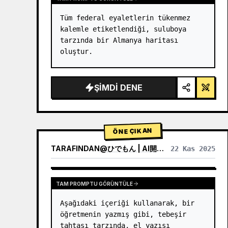
Tüm federal eyaletlerin tükenmez 
kalemle etiketlendiği, suluboya 
tarzında bir Almanya haritası 
oluştur.
ŞIMDI DENE
ÖNE ÇIKAN
TARAFINDAN
@
ひでもん | AI開発@ニュース発信
22 Kas 2025
DIĞER MODELLERIN SONUÇLARINI GÖRÜNTÜLE
TAM PROMPTU GÖRÜNTÜLE
Aşağıdaki içeriği kullanarak, bir 
öğretmenin yazmış gibi, tebeşir 
tahtası tarzında, el yazısı 