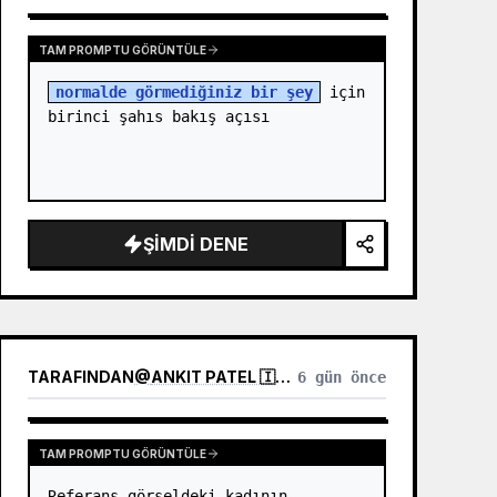
TAM PROMPTU GÖRÜNTÜLE
normalde görmediğiniz bir şey
 için 
birinci şahıs bakış açısı
ŞIMDI DENE
TARAFINDAN
@
ANKIT PATEL 🇮🇳 | AI
6 gün önce
TAM PROMPTU GÖRÜNTÜLE
Referans görseldeki kadının 