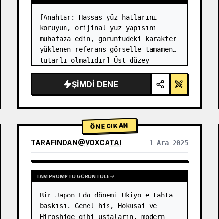
[Anahtar: Hassas yüz hatlarını 
koruyun, orijinal yüz yapısını 
muhafaza edin, görüntüdeki karakter 
yüklenen referans görselle tamamen 
tutarlı olmalıdır] Üst düzey 
fotoğraf stüdyosu 2x2 ızgara 
fotoğrafı. Sol üst panel (Lacivert 
ŞIMDI DENE
arka plan): Karakter, altın düğmel…
ÖNE ÇIKAN
TARAFINDAN
@
VOXCATAI
1 Ara 2025
TAM PROMPTU GÖRÜNTÜLE
Bir Japon Edo dönemi Ukiyo-e tahta 
baskısı. Genel his, Hokusai ve 
Hiroshige gibi ustaların, modern 