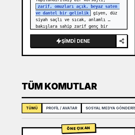
zarif, omuzları açık, beyaz saten 
ve dantel bir gelinlik
 giyen, düz 
siyah saçlı ve sıcak, anlamlı 
bakışlara sahip zarif genç bir 
kadını yakalayan sinematik bir 
gelin portresi serisi. Üzerind…
ŞIMDI DENE
TÜM KOMUTLAR
TÜMÜ
PROFIL / AVATAR
SOSYAL MEDYA GÖNDERIS
ÖNE ÇIKAN