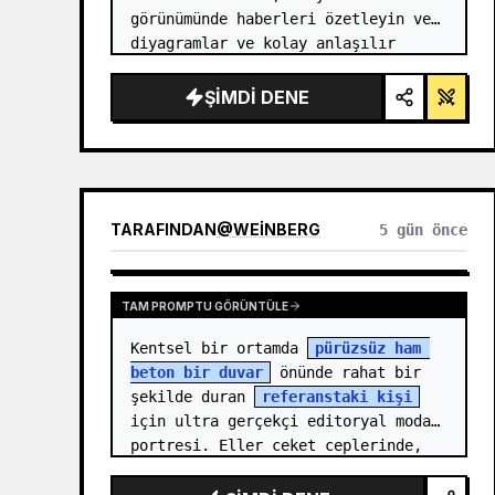
görünümünde haberleri özetleyin ve 
diyagramlar ve kolay anlaşılır 
ifadelerle açıklayın.
ŞIMDI DENE
TARAFINDAN
@
WEINBERG
5 gün önce
TAM PROMPTU GÖRÜNTÜLE
Kentsel bir ortamda 
pürüzsüz ham 
beton bir duvar
 önünde rahat bir 
şekilde duran 
referanstaki kişi
için ultra gerçekçi editoryal moda 
portresi. Eller ceket ceplerinde, 
rahat ve kendinden…