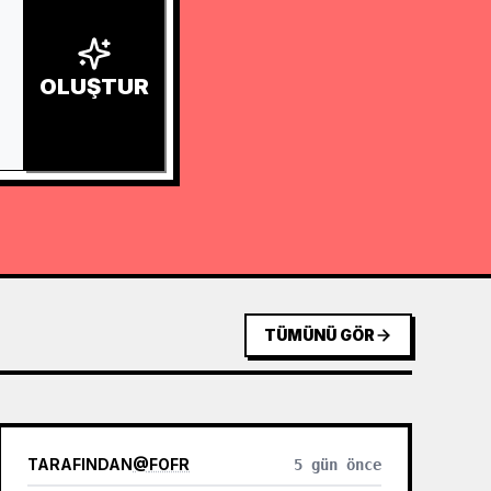
OLUŞTUR
TÜMÜNÜ GÖR
TARAFINDAN
@
FOFR
5 gün önce