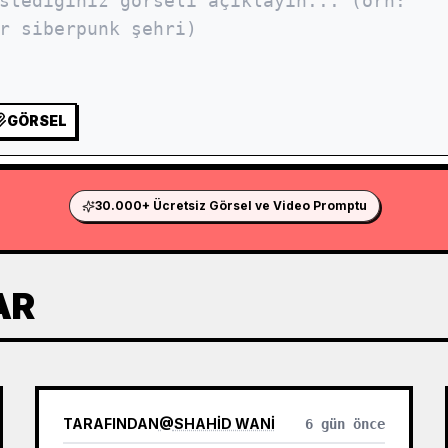
GÖRSEL
30.000+ Ücretsiz Görsel ve Video Promptu
AR
TARAFINDAN
@
SHAHID WANI
6 gün önce