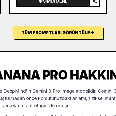
ŞIMDI DENE
TÜM PROMPTLARI GÖRÜNTÜLE
ANANA PRO HAKKI
DeepMind'in Gemini 3 Pro Image modelidir. Gemini 3 a
uşturmadan önce komutunuzdaki anlamı, fiziksel mantığı
erçekten tarif ettiğinizle örtüşür.