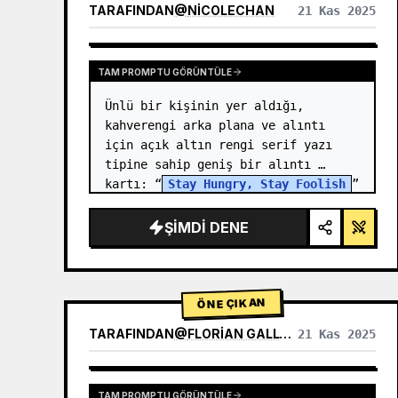
TARAFINDAN
@
NICOLECHAN
21 Kas 2025
DIĞER MODELLERIN SONUÇLARINI GÖRÜNTÜLE
TAM PROMPTU GÖRÜNTÜLE
Ünlü bir kişinin yer aldığı, 
kahverengi arka plana ve alıntı 
için açık altın rengi serif yazı 
tipine sahip geniş bir alıntı 
kartı: “
Stay Hungry, Stay Foolish
” 
ve daha küçük metin: “—{argument 
name="author" default="Stev…
ŞIMDI DENE
ÖNE ÇIKAN
TARAFINDAN
@
FLORIAN GALLWITZ
21 Kas 2025
TAM PROMPTU GÖRÜNTÜLE