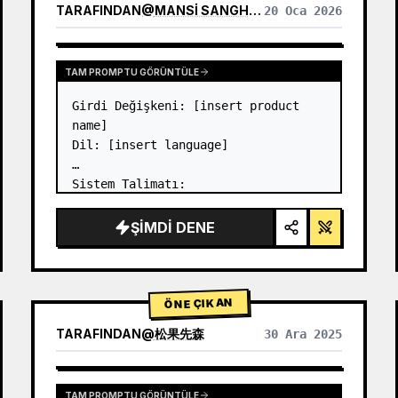
TARAFINDAN
@
MANSI SANGHANI
20 Oca 2026
DIĞER MODELLERIN SONUÇLARINI GÖRÜNTÜLE
TAM PROMPTU GÖRÜNTÜLE
Girdi Değişkeni: [insert product 
name]

Dil: [insert language]

Sistem Talimatı:

8 modüllü (2'den 8'e kadar olan 
kartlar yalnızca metin başlıklarını 
ŞIMDI DENE
gösterir) birinci sınıf likit cam 
Bento ızgara ürün infografiğinin 
bir görüntüsünü oluşturun.

1) Ürün Analizi:

ÖNE ÇIKAN
→…
TARAFINDAN
@
松果先森
30 Ara 2025
TAM PROMPTU GÖRÜNTÜLE