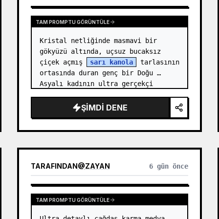
TAM PROMPTU GÖRÜNTÜLE
Kristal netliğinde masmavi bir 
gökyüzü altında, uçsuz bucaksız 
çiçek açmış 
sarı kanola
 tarlasının 
ortasında duran genç bir Doğu 
Asyalı kadının ultra gerçekçi 
editoryal moda fotoğrafı. Hafif 
düşük açıdan, üç çeyrek yan pr…
ŞIMDI DENE
TARAFINDAN
@
ZAYAN
6 gün önce
TAM PROMPTU GÖRÜNTÜLE
Ultra detaylı çağdaş karma medya 