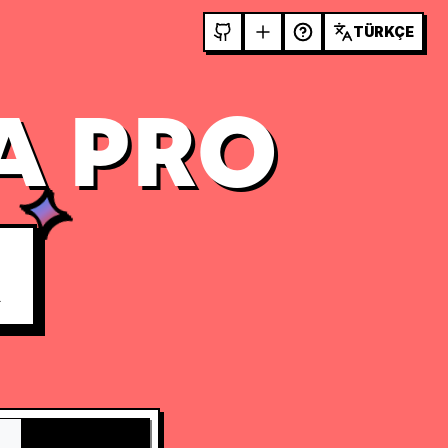
TÜRKÇE
A PRO
R