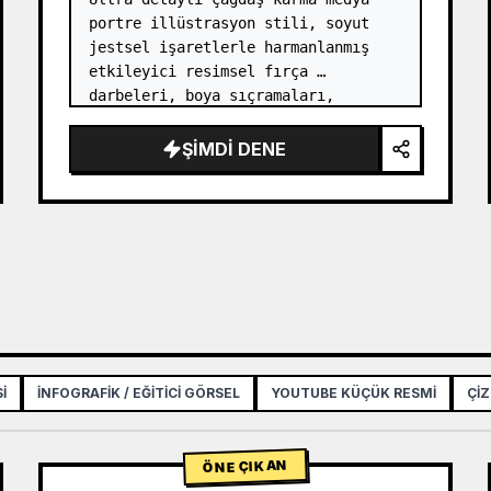
portre illüstrasyon stili, soyut 
jestsel işaretlerle harmanlanmış 
etkileyici resimsel fırça 
darbeleri, boya sıçramaları, 
mürekkep karalamaları, parçalanmış 
şekiller ve yarı şeffaf katmanları 
ŞIMDI DENE
birleştiren katmanlı kolaj 
estetiği,…
I
İNFOGRAFIK / EĞITICI GÖRSEL
YOUTUBE KÜÇÜK RESMI
ÇIZ
ÖNE ÇIKAN