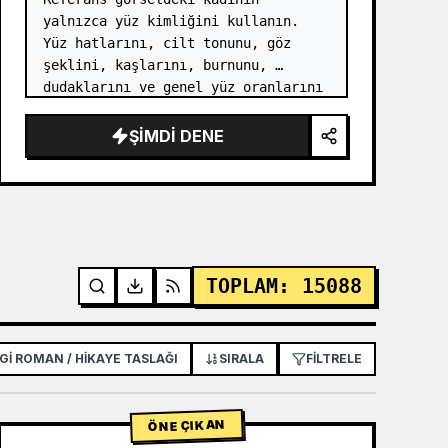
yalnızca yüz kimliğini kullanın. 
Yüz hatlarını, cilt tonunu, göz 
şeklini, kaşlarını, burnunu, 
dudaklarını ve genel yüz oranlarını 
koruyun. …
ŞIMDI DENE
TOPLAM
:
15088
GI ROMAN / HIKAYE TASLAĞI
POSTER / EL İLANI
SIRALA
FILTRELE
UYGULAMA / WE
ÖNE ÇIKAN