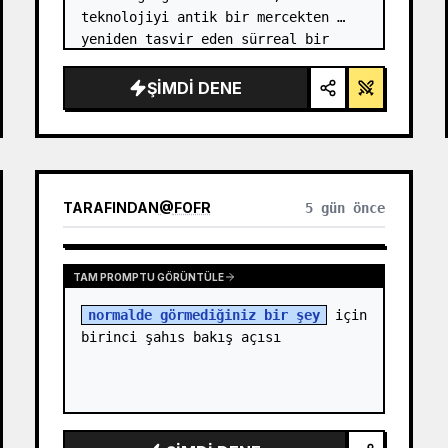
teknolojiyi antik bir mercekten 
yeniden tasvir eden sürreal bir 
işbirliği. …
ŞIMDI DENE
TARAFINDAN
@
FOFR
5 gün önce
TAM PROMPTU GÖRÜNTÜLE
normalde görmediğiniz bir şey
 için 
birinci şahıs bakış açısı