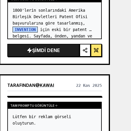
1800'lerin sonlarındaki Amerika 
Birleşik Devletleri Patent Ofisi 
başvurularına göre tasarlanmış, 
INVENTION
 için eski bir patent 
belgesi. Sayfada, önden, yandan ve 
ayrılmış görünümleri gösteren 
numaralı açıklamalara (Şekil…
ŞIMDI DENE
TARAFINDAN
@
KAWAI
22 Kas 2025
TAM PROMPTU GÖRÜNTÜLE
Lütfen bir reklam görseli 
oluşturun.
