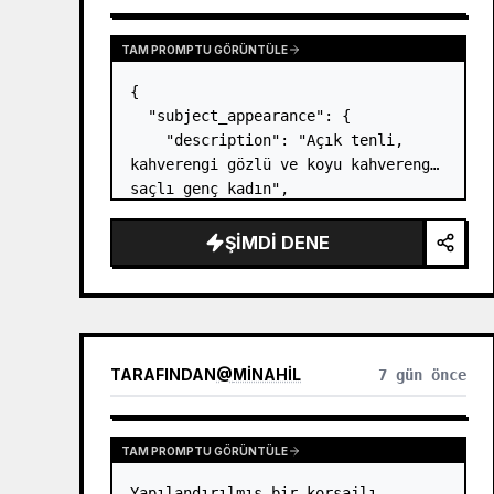
TAM PROMPTU GÖRÜNTÜLE
{

  "subject_appearance": {

    "description": "Açık tenli, 
kahverengi gözlü ve koyu kahverengi 
saçlı genç kadın",

    "hair_style": "Şakaklarda 
yumuşak tutamlar bırakılmış, yüksek 
ŞIMDI DENE
ve dokulu bir topuz",

    "makeup": "Doğal ve minimal 
makyaj, hafif dudak renkl…
TARAFINDAN
@
MINAHIL
7 gün önce
TAM PROMPTU GÖRÜNTÜLE
Yapılandırılmış bir korsajlı, 