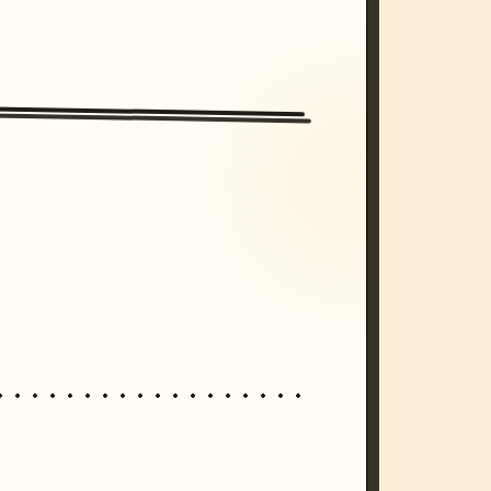
/imagine prompt: cinematic, cyberpunk s
unset, neon colors, 8k --v 6.0