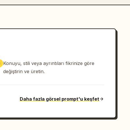
Konuyu, stili veya ayrıntıları fikrinize göre
3
değiştirin ve üretin.
Daha fazla görsel prompt'u keşfet