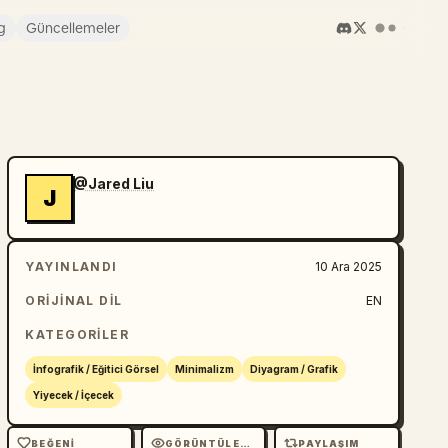
g
Güncellemeler
@Jared Liu
J
YAYINLANDI
10 Ara 2025
ORIJINAL DIL
EN
KATEGORILER
İnfografik / Eğitici Görsel
Minimalizm
Diyagram / Grafik
Yiyecek / İçecek
BEĞENI
GÖRÜNTÜLEME
PAYLAŞIM