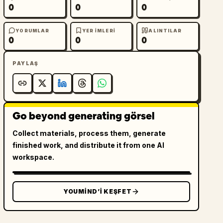
0
0
0
YORUMLAR
YER IMLERI
ALINTILAR
0
0
0
PAYLAŞ
Go beyond generating görsel
Collect materials, process them, generate
finished work, and distribute it from one AI
workspace.
YOUMIND’I KEŞFET