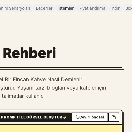
anım Senaryoları
Beceriler
İstemler
Fiyatlandırma
İndir
Blo
 Rehberi
l Bir Fincan Kahve Nasıl Demlenir"
turur. Yaşam tarzı blogları veya kafeler için
talimatlar kullanır.
PROMPT ILE GÖRSEL OLUŞTUR
Çeviri öncesi