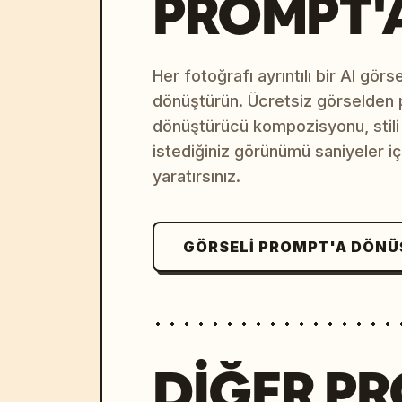
PROMPT'
Her fotoğrafı ayrıntılı bir AI gör
dönüştürün. Ücretsiz görselden
dönüştürücü kompozisyonu, stili v
istediğiniz görünümü saniyeler i
yaratırsınız.
GÖRSELI PROMPT'A DÖN
DIĞER P