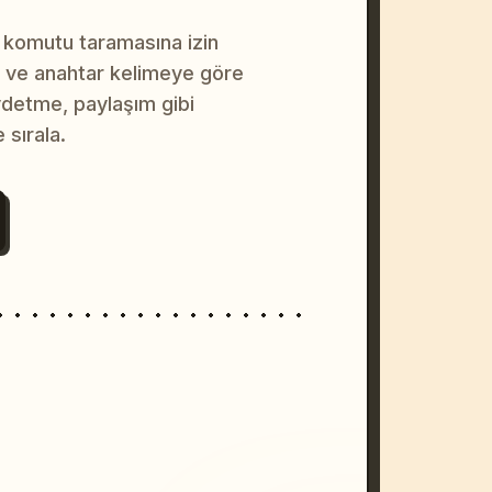
 komutu taramasına izin
na ve anahtar kelimeye göre
ydetme, paylaşım gibi
 sırala.