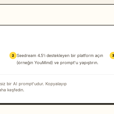
Seedream 4.5'i destekleyen bir platform açın
2
(örneğin YouMind) ve prompt'u yapıştırın.
iz bir AI prompt'udur. Kopyalayıp
aha keşfedin.