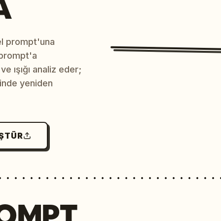
A
sel prompt'una
 prompt'a
e ışığı analiz eder;
çinde yeniden
ÜŞTÜR
ROMPT