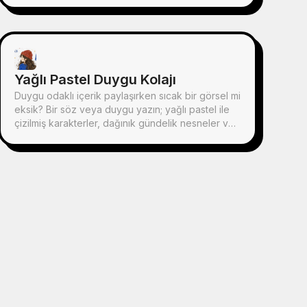
kutu her zaman kapalıdır ve toplama, filtreleme,
düzenleme, onarma veya devretme gibi temel
eylemleri bizzat gerçekleştirir.
Yağlı Pastel Duygu Kolajı
Duygu odaklı içerik paylaşırken sıcak bir görsel mi
eksik? Bir söz veya duygu yazın; yağlı pastel ile
çizilmiş karakterler, dağınık gündelik nesneler ve
el yazısı bir sözden oluşan huzur veren bir
illüstrasyon ortaya çıksın. Her içerikte
kullanabilirsiniz.