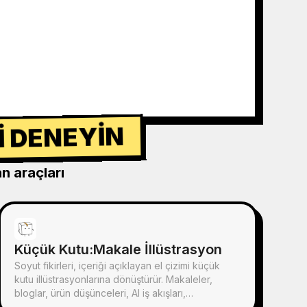
I DENEYIN
n araçları
Küçük Kutu:Makale İllüstrasyon
Soyut fikirleri, içeriği açıklayan el çizimi küçük
kutu illüstrasyonlarına dönüştürür. Makaleler,
bloglar, ürün düşünceleri, AI iş akışları,
metodolojiler ve bilgi notları için uygundur; küçük