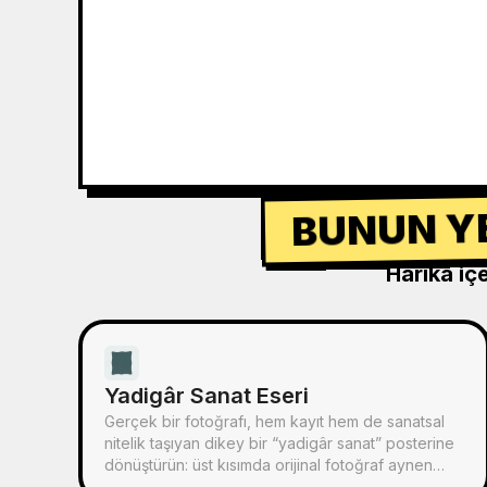
BUNUN YE
Harika iç
Yadigâr Sanat Eseri
Gerçek bir fotoğrafı, hem kayıt hem de sanatsal
nitelik taşıyan dikey bir “yadigâr sanat” posterine
dönüştürün: üst kısımda orijinal fotoğraf aynen
korunur, alt kısımda ise sıcak kağıt dokusu veya