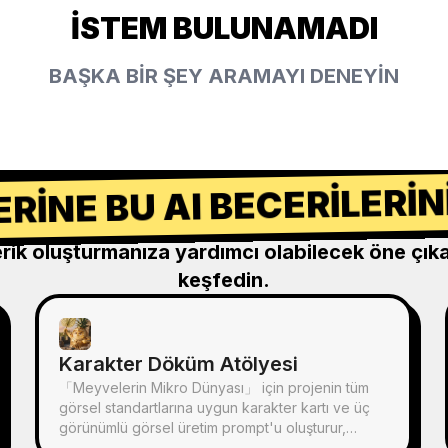
İSTEM BULUNAMADI
BAŞKA BİR ŞEY ARAMAYI DENEYİN
RINE BU AI BECERILERIN
erik oluşturmanıza yardımcı olabilecek öne çıka
keşfedin.
Karakter Döküm Atölyesi
「Meyvelerin Mikro Dünyası」 için projenin tüm
görsel standartlarına uygun karakter kartı ve üç
görünümlü görsel üretim prompt'u oluşturur,
görsel üretir ve kontrol listesiyle kendi kendini