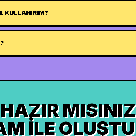
IL KULLANIRIM?
R?
HAZIR MISINIZ
AM ILE OLUŞT