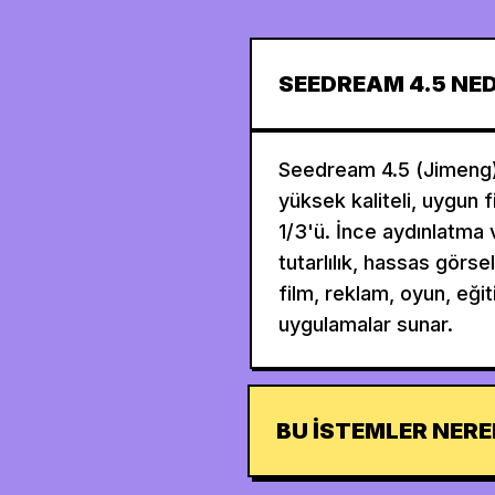
SEEDREAM 4.5 NED
Seedream 4.5 (Jimeng)
yüksek kaliteli, uygun f
1/3'ü. İnce aydınlatma 
tutarlılık, hassas görse
film, reklam, oyun, eği
uygulamalar sunar.
BU ISTEMLER NERE