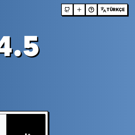
TÜRKÇE
4.5