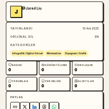
@Jared Liu
J
YAYINLANDI
10 Ara 2025
ORIJINAL DIL
EN
KATEGORILER
İnfografik / Eğitici Görsel
Minimalizm
Diyagram / Grafik
BEĞENI
GÖRÜNTÜLEME
PAYLAŞIM
0
0
0
YORUMLAR
YER IMLERI
ALINTILAR
0
0
0
PAYLAŞ