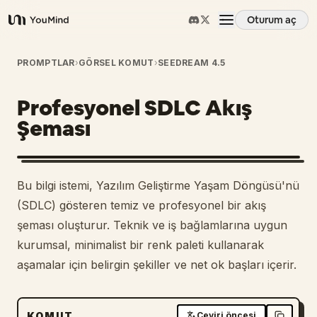
Oturum aç
YouMind
Genel Bakış
PROMPTLAR
›
GÖRSEL KOMUT
›
SEEDREAM 4.5
Profesyonel SDLC Akış
Kullanım Senaryoları
Şeması
Beceriler
Bu bilgi istemi, Yazılım Geliştirme Yaşam Döngüsü'nü
İstemler
(SDLC) gösteren temiz ve profesyonel bir akış
şeması oluşturur. Teknik ve iş bağlamlarına uygun
kurumsal, minimalist bir renk paleti kullanarak
Fiyatlandırma
aşamalar için belirgin şekiller ve net ok başları içerir.
İndir
KOMUT
Çeviri öncesi