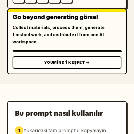
Go beyond generating görsel
Collect materials, process them, generate
finished work, and distribute it from one AI
workspace.
YOUMIND’I KEŞFET
Bu prompt nasıl kullanılır
Yukarıdaki tam prompt'u kopyalayın.
1