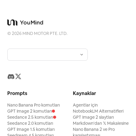
©
2026
MIND MOTOR PTE. LTD.
Prompts
Kaynaklar
Nano Banana Pro komutları
Agentlar için
GPT Image 2 komutları
NotebookLM Alternatifleri
Seedance 2.5 komutları
GPT Image 2 slaytları
Seedance 2.0 komutları
Markdown'dan 𝕏 Makalesine
GPT Image 1.5 komutları
Nano Banana 2 ve Pro
Seedream 4.5 komutları
karşılaştırması