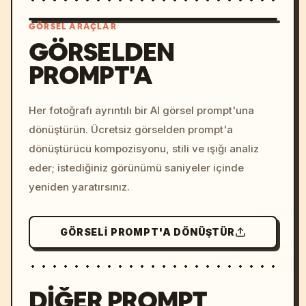
GÖRSEL ARAÇLAR
GÖRSELDEN
PROMPT'A
/imagine prompt: cinemati
c, cyberpunk sunset, neon
colors, 8k --v 6.0
Her fotoğrafı ayrıntılı bir AI görsel prompt'una
dönüştürün. Ücretsiz görselden prompt'a
dönüştürücü kompozisyonu, stili ve ışığı analiz
eder; istediğiniz görünümü saniyeler içinde
yeniden yaratırsınız.
GÖRSELI PROMPT'A DÖNÜŞTÜR
DIĞER PROMPT