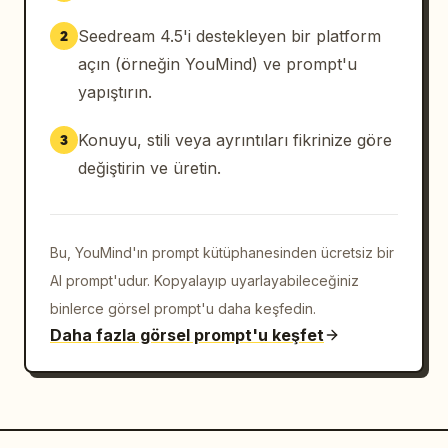
Seedream 4.5'i destekleyen bir platform
2
açın (örneğin YouMind) ve prompt'u
yapıştırın.
Konuyu, stili veya ayrıntıları fikrinize göre
3
değiştirin ve üretin.
Bu, YouMind'ın prompt kütüphanesinden ücretsiz bir
AI prompt'udur. Kopyalayıp uyarlayabileceğiniz
binlerce görsel prompt'u daha keşfedin.
Daha fazla görsel prompt'u keşfet