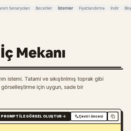
anım Senaryoları
Beceriler
İstemler
Fiyatlandırma
İndir
Blo
İç Mekanı
m istemi. Tatami ve sıkıştırılmış toprak gibi
görselleştirme için uygun, sade bir
PROMPT ILE GÖRSEL OLUŞTUR
Çeviri öncesi