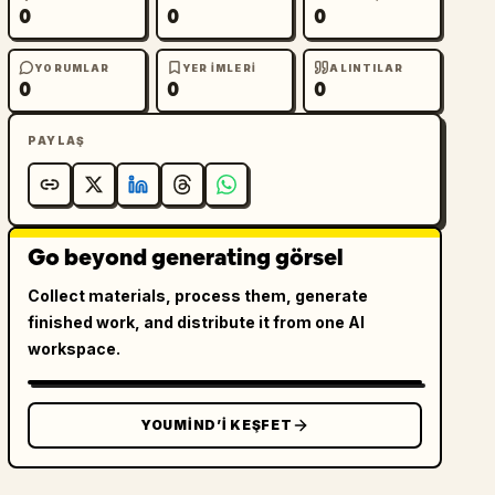
0
0
0
YORUMLAR
YER IMLERI
ALINTILAR
0
0
0
PAYLAŞ
Go beyond generating görsel
Collect materials, process them, generate
finished work, and distribute it from one AI
workspace.
YOUMIND’I KEŞFET