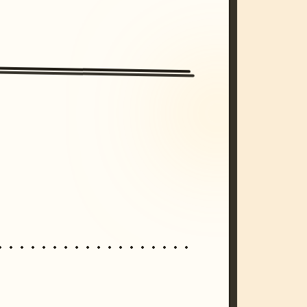
/imagine prompt: cinematic, cyberpunk s
unset, neon colors, 8k --v 6.0