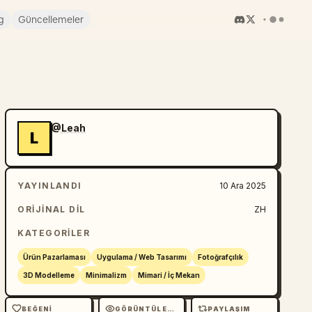
g
Güncellemeler
@Leah
L
YAYINLANDI
10 Ara 2025
ORIJINAL DIL
ZH
KATEGORILER
Ürün Pazarlaması
Uygulama / Web Tasarımı
Fotoğrafçılık
3D Modelleme
Minimalizm
Mimari / İç Mekan
BEĞENI
GÖRÜNTÜLEME
PAYLAŞIM