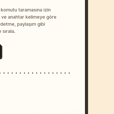
 komutu taramasına izin
na ve anahtar kelimeye göre
ydetme, paylaşım gibi
 sırala.