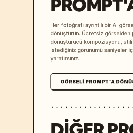
PROMPT'
Her fotoğrafı ayrıntılı bir AI gör
dönüştürün. Ücretsiz görselden
dönüştürücü kompozisyonu, stili v
istediğiniz görünümü saniyeler i
yaratırsınız.
GÖRSELI PROMPT'A DÖN
DIĞER P