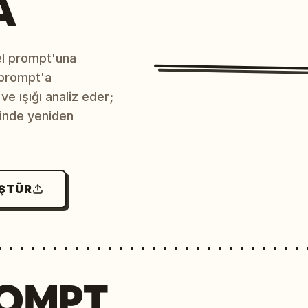
A
sel prompt'una
 prompt'a
e ışığı analiz eder;
çinde yeniden
ÜŞTÜR
ROMPT