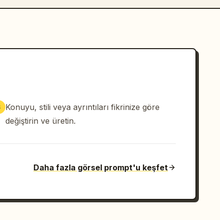
Konuyu, stili veya ayrıntıları fikrinize göre
3
değiştirin ve üretin.
Daha fazla görsel prompt'u keşfet