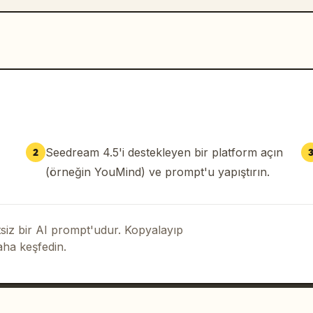
Seedream 4.5'i destekleyen bir platform açın
2
(örneğin YouMind) ve prompt'u yapıştırın.
iz bir AI prompt'udur. Kopyalayıp
aha keşfedin.