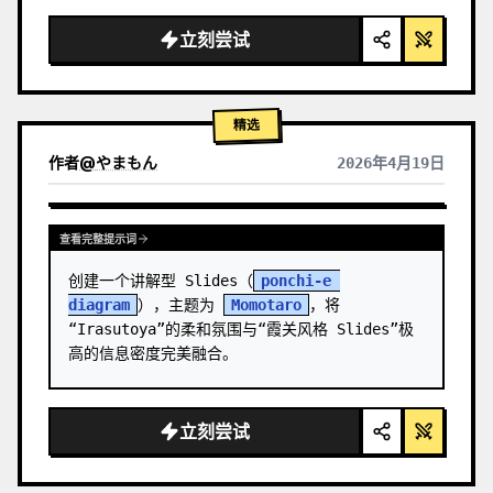
  "background": "
柔和的紫蓝色渐变
",

  "header": {

立刻尝试
    "logo": "∞ 
Meta Quest 3
",

    "subti…
精选
作者
@
やまもん
2026年4月19日
查看其它模型的结果
查看完整提示词
创建一个讲解型 Slides（
ponchi-e 
diagram
），主题为 
Momotaro
，将
“Irasutoya”的柔和氛围与“霞关风格 Slides”极
高的信息密度完美融合。
立刻尝试