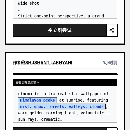
wide shot.

Strict one-point perspective, a grand 
heavenly staircase paved with light 
golden jade, passing through the sea of 
立刻尝试
clouds from the bottom…
作者
@
SHUSHANT LAKHYANI
5小时前
查看完整提示词
cinematic, ultra realistic wallpaper of 
Himalayan peaks
 at sunrise, featuring 
mist, snow, forests, valleys, clouds
, 
warm golden morning light, volumetric 
sun rays, dramatic…