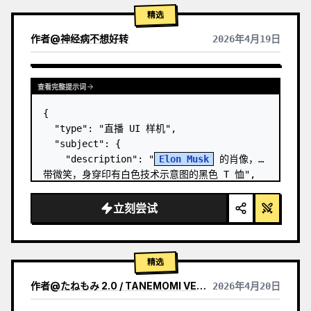
精选
作者
@
神经病不想好转
2026年4月19日
查看完整提示词
{

  "type": "直播 UI 样机",

  "subject": {

    "description": "
Elon Musk
 的肖像，面
带微笑，身穿印有白色技术示意图的黑色 T 恤",

    "background": "左侧显示带有 '
SPACEX
' 
文字的屏幕，右侧显示红色的 '{argument 
立刻尝试
name=\…
精选
作者
@
たねもみ 2.0 / TANEMOMI VER2.0
2026年4月20日