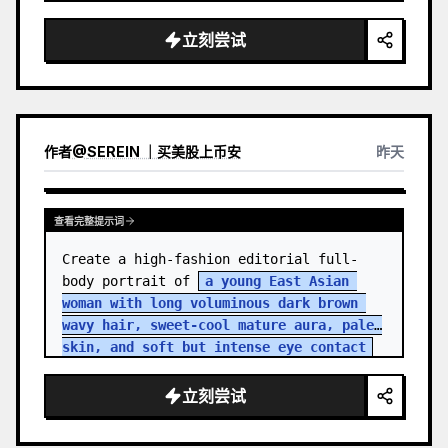
立刻尝试
作者
@
SEREIN ｜买美股上币安
昨天
查看完整提示词
Create a high-fashion editorial full-
body portrait of 
a young East Asian 
woman with long voluminous dark brown 
wavy hair, sweet-cool mature aura, pale 
skin, and soft but intense eye contact
standing in an aband…
立刻尝试