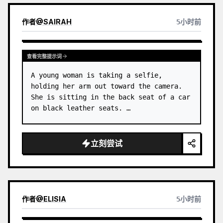
作者
@
SAIRAH
5小时前
查看完整提示词
A young woman is taking a selfie, 
holding her arm out toward the camera. 
She is sitting in the back seat of a car 
on black leather seats. …
立刻尝试
作者
@
ELISIA
5小时前