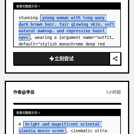
查看完整提示词
stunning 
young woman with long wavy 
dark brown hair, fair glowing skin, soft 
natural makeup, and expressive hazel 
eyes
, wearing a {argument name="outfit" 
default="stylish monochrome deep red 
streetwear outfit consisting of a…
立刻尝试
作者
@
李岳
5小时前
查看完整提示词
A 
bright and magnificent oriental 
xianxia movie scene
, cinematic ultra-