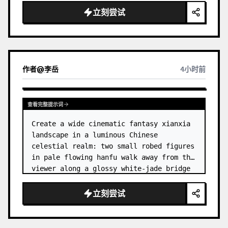
dress
 leaning her cheek on one hand and 
立刻尝试
smiling with one eye closed at a wooden 
table in a {argum…
作者
@
李岳
4小时前
查看完整提示词
Create a wide cinematic fantasy xianxia 
landscape in a luminous Chinese 
celestial realm: two small robed figures 
in pale flowing hanfu walk away from the 
viewer along a glossy white-jade bridge 
toward an enormous ornate palace gate 
rising from a mirror-still l…
立刻尝试