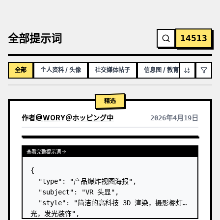
全部提示词
14513
全部
个人资料 / 头像
社交媒体帖子
信息图 / 教育视觉图
YO
精选
作者
@
WORY＠ホッピング中
2026年4月19日
查看完整提示词
{

  "type": "产品爆炸视图海报",

  "subject": "VR 头显",

  "style": "简洁的高科技 3D 渲染，摄影棚灯
光，发光装饰",
