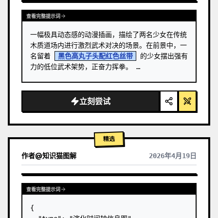
查看完整提示词
一幅极具动态感的动漫插画，描绘了两名少女在传统
木质道场内进行激烈武术对决的场景。在前景中，一
名留着 
黑色高丸子头配红色丝带
 的少女摆出强有
力的低位武术架势，正奋力挥拳。 …
立刻尝试
精选
作者
@
知识猫图解
2026年4月19日
查看完整提示词
{
