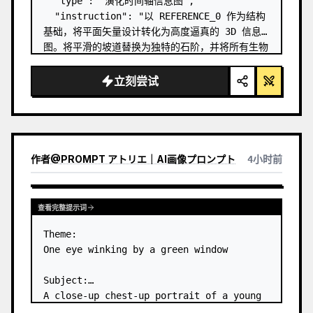
  "type": "演化时间轴信息图",

  "instruction": "以 REFERENCE_0 作为结构
基础，将平面矢量设计转化为高度逼真的 3D 信息
图。将平滑的坡道替换为独特的石阶，并将所有生物
升级为照片级真实的 3D 模型。",

  "style": {

立刻尝试
    "background": "
复古纹理羊皮纸
",

    "staircase": "{argument 
name=\"staircas…
作者
@
PROMPT アトリエ｜AI画像プロンプト
4小时前
查看完整提示词
Theme:

One eye winking by a green window

Subject:

A close-up chest-up portrait of a young 
woman wearing a 
white lace-trimmed 