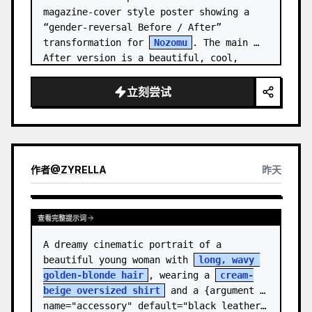
magazine-cover style poster showing a 
“gender-reversal Before / After” 
transformation for 
Nozomu
. The main 
After version is a beautiful, cool, 
androgynous anime boy who preserves…
立刻尝试
作者
@
ZYRELLA
昨天
查看完整提示词
A dreamy cinematic portrait of a 
beautiful young woman with 
long, wavy 
golden-blonde hair
, wearing a 
cream-
beige oversized shirt
 and a {argument 
name="accessory" default="black leather…