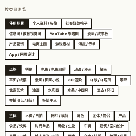
按类目浏览
使用场景
个人资料 / 头像
社交媒体帖子
信息图 / 教育视觉图
YouTube 缩略图
漫画 / 故事板
产品营销
电商主图
游戏素材
海报 / 传单
App / 网页设计
风格
摄影
电影 / 电影剧照
动漫 / 漫画
插画
草图 / 线稿
漫画 / 图画小说
3D 渲染
Q 版 / Q 萌风
等距
像素艺术
油画
水彩画
水墨 / 中国风
复古 / 怀旧
赛博朋克 / 科幻
极简主义
主体
人像 / 自拍
网红 / 模特
角色
团体 / 情侣
产品
食品 / 饮料
时尚单品
动物 / 生物
车辆
建筑 / 室内设计