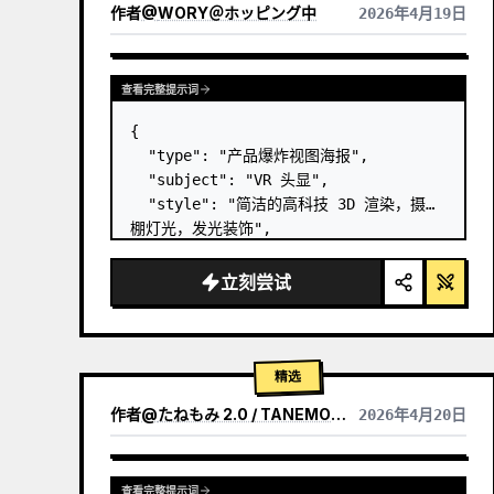
作者
@
WORY＠ホッピング中
2026年4月19日
查看完整提示词
{

  "type": "产品爆炸视图海报",

  "subject": "VR 头显",

  "style": "简洁的高科技 3D 渲染，摄影
棚灯光，发光装饰",

  "background": "
柔和的紫蓝色渐变
",

  "header": {

立刻尝试
    "logo": "∞ 
Meta Quest 3
",

    "subti…
精选
作者
@
たねもみ 2.0 / TANEMOMI VER2.0
2026年4月20日
查看完整提示词