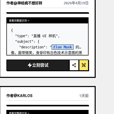
作者
@
神经病不想好转
2026年4月19日
查看完整提示词
{

  "type": "直播 UI 样机",

  "subject": {

    "description": "
Elon Musk
 的肖
像，面带微笑，身穿印有白色技术示意图的黑
色 T 恤",

    "background": "左侧显示带有 
立刻尝试
'
SPACEX
' 文字的屏幕，右侧显示红色的 
'{argument name=\…
作者
@
KARLOS
5天前
查看完整提示词