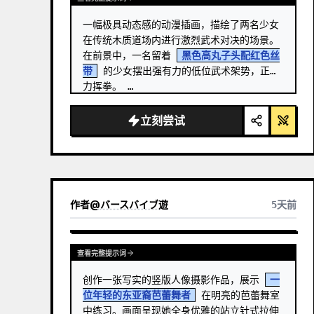
一幅极具动态感的动漫插画，描绘了两名少女
在传统木质道场内进行激烈武术对决的场景。
在前景中，一名留着 
黑色高丸子头配红色丝
带
 的少女摆出强有力的低位武术架势，正奋
力挥拳。 …
立刻尝试
作者
@
バースバイブ遊
5天前
查看完整提示词
创作一张写实的竖版人像摄影作品，展示 
一
位年轻的东亚裔芭蕾舞者
 在明亮的芭蕾舞室
中练习。画面呈现她全身优雅的站立针式拉伸