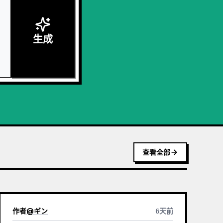
生成
查看全部
作者
@
ギン
6天前