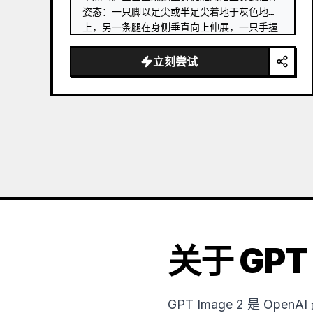
姿态：一只脚以足尖或半足尖着地于灰色地板
上，另一条腿在身侧垂直向上伸展，一只手握
住举过头顶的芭蕾舞鞋，另一只手轻扶右侧的
木质把杆。 …
立刻尝试
关于 GPT 
GPT Image 2 是 