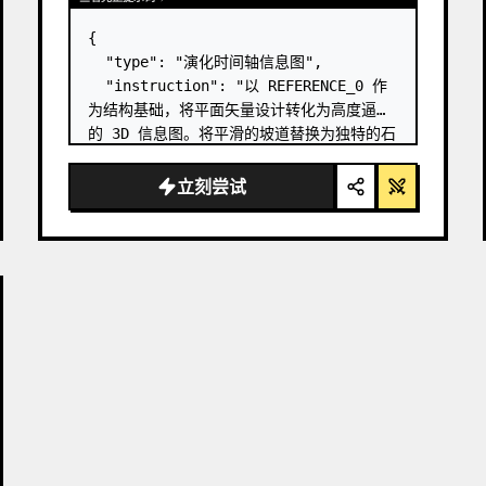
{

  "type": "演化时间轴信息图",

  "instruction": "以 REFERENCE_0 作
为结构基础，将平面矢量设计转化为高度逼真
的 3D 信息图。将平滑的坡道替换为独特的石
阶，并将所有生物升级为照片级真实的 3D 模
型。",

立刻尝试
  "style": {

    "background": "
复古纹理羊皮纸
",

    "staircase": "{argument 
name=\"staircas…