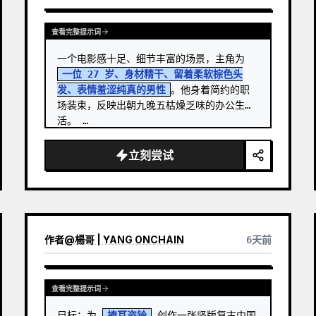
查看完整提示词
一个电影感十足、细节丰富的场景，主角为 
一位 27 岁、身材精干、留着柔软棕色头
发、表情羞涩纯真的男性
。他身着简约的职
场装束，反映出朝九晚五枯燥乏味的办公生
活。 …
立刻尝试
作者
@
楊哥 | YANG ONCHAIN
6天前
查看完整提示词
目标：为 
掩耳盗铃
 创作一张竖版复古中国