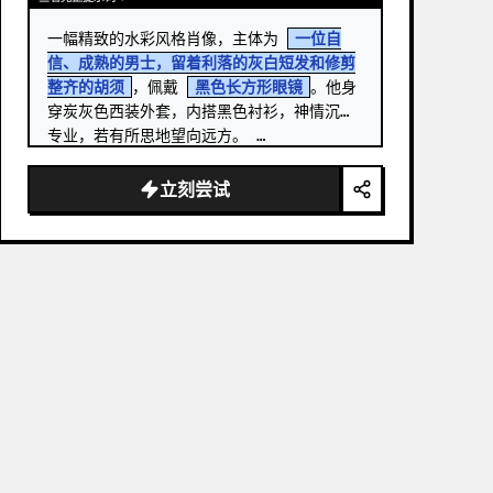
一幅精致的水彩风格肖像，主体为 
一位自
信、成熟的男士，留着利落的灰白短发和修剪
整齐的胡须
，佩戴 
黑色长方形眼镜
。他身
穿炭灰色西装外套，内搭黑色衬衫，神情沉稳
专业，若有所思地望向远方。 …
立刻尝试