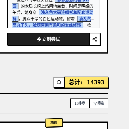
园
 的木质长椅上悠闲地坐着，时间是明媚的
午后，她身穿 
浅灰色大码连帽衫和配套运动
裤
，脚踩干净的白色运动鞋，留着 
凌乱的
高丸子头，脸颊两侧有柔和的发丝修饰
，妆
容自然，带着温暖柔和的微笑，直视镜头，一
只手轻触头发，姿态放松自信，一条腿盘在长
立刻尝试
椅上，电影级生活方式摄影，…
总计
:
14393
排序
筛选
精选