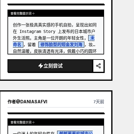
查看完整提示词
创作一张极具真实感的手机自拍，呈现出如同
在 Instagram Story 上发布的日本城市户
外生活照。主角是一位开朗的年轻女性，
未
命名
，留着 
修饰脸型的短金发刘海
，妆容
自然温暖，皮肤清透有光泽，佩戴小巧的圆环
耳饰，对着手机镜头露出温柔的闭口微笑。 …
立刻尝试
作者
@
DANIASAFVI
7天前
查看完整提示词
一位迷人的年轻女性在 
郁郁葱葱的城市公