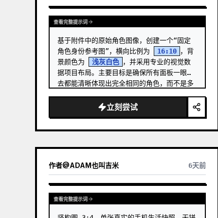
查看完整提示词
基于附件中的原始角色图像，创建一个“固定
角色身份参考图”，横向比例为 
16:10
，背
景颜色为 
浅灰白色
，并采用专业的视觉数
据项目布局。主要目标是确保所有面板一眼望
去都能清晰体现出完全相同的角色，而不是多
个相似的个体。 …
立刻尝试
作者
@
ADAM也叫吉米
6天前
查看完整提示词
竖构图 3:4，单张真实的手机生活快照，无拼