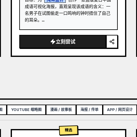
成语可视化海报，直观呈现该成语的含义：一
名男子在试图偷走一口鸣响的钟时捂住了自己
的耳朵。

画布：3:4 竖版海报，采用带有细微污渍和纹
理的米色宣纸背景，呈现出古旧教育印刷品的
立刻尝试
质感。 …
图
YOUTUBE 缩略图
漫画 / 故事板
海报 / 传单
APP / 网页设计
精选