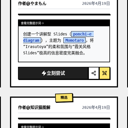
作者
@
やまもん
2026年4月19日
查看其它模型的结果
查看完整提示词
创建一个讲解型 Slides（
ponchi-e 
diagram
），主题为 
Momotaro
，将
“Irasutoya”的柔和氛围与“霞关风格 
Slides”极高的信息密度完美融合。
立刻尝试
精选
作者
@
知识猫图解
2026年4月19日
查看完整提示词